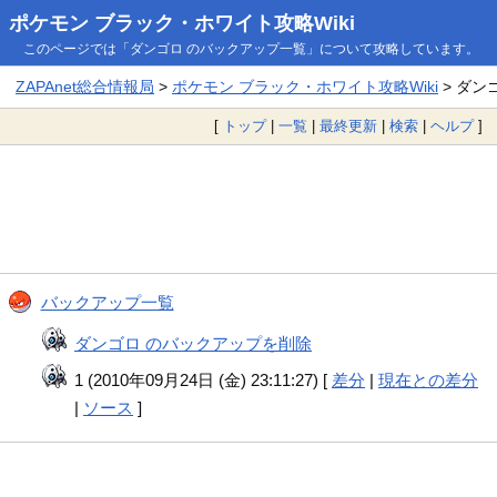
ポケモン ブラック・ホワイト攻略Wiki
このページでは「ダンゴロ のバックアップ一覧」について攻略しています。
ZAPAnet総合情報局
>
ポケモン ブラック・ホワイト攻略Wiki
> ダン
[
トップ
|
一覧
|
最終更新
|
検索
|
ヘルプ
]
バックアップ一覧
ダンゴロ のバックアップを削除
1 (2010年09月24日 (金) 23:11:27) [
差分
|
現在との差分
|
ソース
]