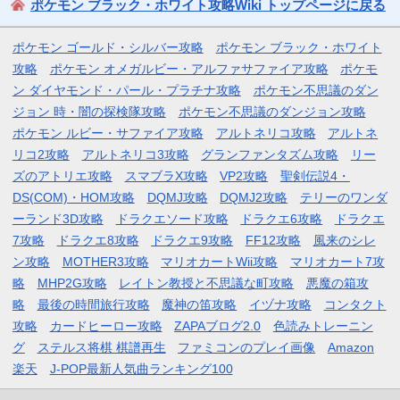
ポケモン ブラック・ホワイト攻略Wiki トップページに戻る
ポケモン ゴールド・シルバー攻略
ポケモン ブラック・ホワイト
攻略
ポケモン オメガルビー・アルファサファイア攻略
ポケモ
ン ダイヤモンド・パール・プラチナ攻略
ポケモン不思議のダン
ジョン 時・闇の探検隊攻略
ポケモン不思議のダンジョン攻略
ポケモン ルビー・サファイア攻略
アルトネリコ攻略
アルトネ
リコ2攻略
アルトネリコ3攻略
グランファンタズム攻略
リー
ズのアトリエ攻略
スマブラX攻略
VP2攻略
聖剣伝説4・
DS(COM)・HOM攻略
DQMJ攻略
DQMJ2攻略
テリーのワンダ
ーランド3D攻略
ドラクエソード攻略
ドラクエ6攻略
ドラクエ
7攻略
ドラクエ8攻略
ドラクエ9攻略
FF12攻略
風来のシレ
ン攻略
MOTHER3攻略
マリオカートWii攻略
マリオカート7攻
略
MHP2G攻略
レイトン教授と不思議な町攻略
悪魔の箱攻
略
最後の時間旅行攻略
魔神の笛攻略
イヅナ攻略
コンタクト
攻略
カードヒーロー攻略
ZAPAブログ2.0
色読みトレーニン
グ
ステルス将棋 棋譜再生
ファミコンのプレイ画像
Amazon
楽天
J-POP最新人気曲ランキング100