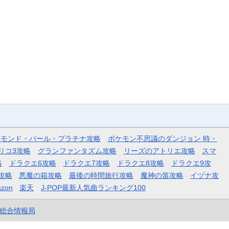
ヤモンド・パール・プラチナ攻略
ポケモン不思議のダンジョン 時・
リコ3攻略
グランファンタズム攻略
リーズのアトリエ攻略
スマ
略
ドラクエ6攻略
ドラクエ7攻略
ドラクエ8攻略
ドラクエ9攻
攻略
悪魔の箱攻略
最後の時間旅行攻略
魔神の笛攻略
イヅナ攻
zon
楽天
J-POP最新人気曲ランキング100
et総合情報局