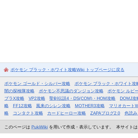
ポケモン ブラック・ホワイト攻略Wiki トップページに戻る
ポケモン ゴールド・シルバー攻略
ポケモン ブラック・ホワイト攻
闇の探検隊攻略
ポケモン不思議のダンジョン攻略
ポケモン ルビ
ブラX攻略
VP2攻略
聖剣伝説4・DS(COM)・HOM攻略
DQMJ攻
略
FF12攻略
風来のシレン攻略
MOTHER3攻略
マリオカートW
略
コンタクト攻略
カードヒーロー攻略
ZAPAブログ2.0
色読み
このページは
PukiWiki
を用いて作成・表示しています。 本サイトは