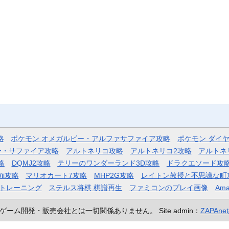
略
ポケモン オメガルビー・アルファサファイア攻略
ポケモン ダイ
ー・サファイア攻略
アルトネリコ攻略
アルトネリコ2攻略
アルトネ
略
DQMJ2攻略
テリーのワンダーランド3D攻略
ドラクエソード攻
ii攻略
マリオカート7攻略
MHP2G攻略
レイトン教授と不思議な町
トレーニング
ステルス将棋 棋譜再生
ファミコンのプレイ画像
Ama
ゲーム開発・販売会社とは一切関係ありません。
Site admin：
ZAPAn