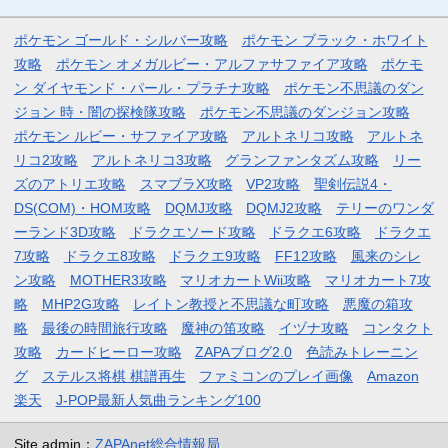
ポケモン ゴールド・シルバー攻略
ポケモン ブラック・ホワイト
攻略
ポケモン オメガルビー・アルファサファイア攻略
ポケモ
ン ダイヤモンド・パール・プラチナ攻略
ポケモン不思議のダン
ジョン 時・闇の探検隊攻略
ポケモン不思議のダンジョン攻略
ポケモン ルビー・サファイア攻略
アルトネリコ攻略
アルトネ
リコ2攻略
アルトネリコ3攻略
グランファンタズム攻略
リー
ズのアトリエ攻略
スマブラX攻略
VP2攻略
聖剣伝説4・
DS(COM)・HOM攻略
DQMJ攻略
DQMJ2攻略
テリーのワンダ
ーランド3D攻略
ドラクエソード攻略
ドラクエ6攻略
ドラクエ
7攻略
ドラクエ8攻略
ドラクエ9攻略
FF12攻略
風来のシレ
ン攻略
MOTHER3攻略
マリオカートWii攻略
マリオカート7攻
略
MHP2G攻略
レイトン教授と不思議な町攻略
悪魔の箱攻
略
最後の時間旅行攻略
魔神の笛攻略
イヅナ攻略
コンタクト
攻略
カードヒーロー攻略
ZAPAブログ2.0
色読みトレーニン
グ
ステルス将棋 棋譜再生
ファミコンのプレイ画像
Amazon
楽天
J-POP最新人気曲ランキング100
Site admin：
ZAPAnet総合情報局