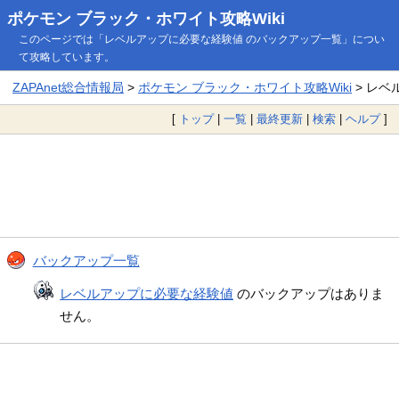
ポケモン ブラック・ホワイト攻略Wiki
このページでは「レベルアップに必要な経験値 のバックアップ一覧」につい
て攻略しています。
ZAPAnet総合情報局
>
ポケモン ブラック・ホワイト攻略Wiki
> レベ
[
トップ
|
一覧
|
最終更新
|
検索
|
ヘルプ
]
バックアップ一覧
レベルアップに必要な経験値
のバックアップはありま
せん。