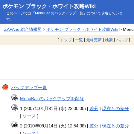
ポケモン ブラック・ホワイト攻略Wiki
このページでは「MenuBar のバックアップ一覧」について攻略していま
す。
ZAPAnet総合情報局
>
ポケモン ブラック・ホワイト攻略Wiki
> Me
[
トップ
|
一覧
|
最終更新
|
検索
|
ヘルプ
]
バックアップ一覧
MenuBar のバックアップを削除
1 (2007年01月31日 (水) 23:00:00) [
差分
|
現在との差分
|
ソース
]
2 (2010年09月14日 (火) 12:54:38) [
差分
|
現在との差分
|
ソース
]