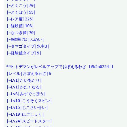
|~とくこう|70|

|~とくぼう|55|

|~レア度|225|

|~経験値|106|

|~なつき値|70|

|~♀確率(%)|ふめい|

|~タマゴタイプ|水中3|

|~経験値タイプ|5|

**ヒトデマンがレベルアップでおぼえるわざ [#k2a6254f]

|レベル|おぼえるわざ|h

|~Lv1|たいあたり|

|~Lv1|かたくなる|

|~Lv6|みずでっぽう|

|~Lv10|こうそくスピン|

|~Lv15|じこさいせい|

|~Lv19|ほごしょく|

|~Lv24|スピードスター|
