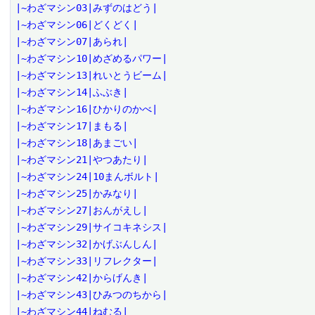
|~わざマシン03|みずのはどう|

|~わざマシン06|どくどく|

|~わざマシン07|あられ|

|~わざマシン10|めざめるパワー|

|~わざマシン13|れいとうビーム|

|~わざマシン14|ふぶき|

|~わざマシン16|ひかりのかべ|

|~わざマシン17|まもる|

|~わざマシン18|あまごい|

|~わざマシン21|やつあたり|

|~わざマシン24|10まんボルト|

|~わざマシン25|かみなり|

|~わざマシン27|おんがえし|

|~わざマシン29|サイコキネシス|

|~わざマシン32|かげぶんしん|

|~わざマシン33|リフレクター|

|~わざマシン42|からげんき|

|~わざマシン43|ひみつのちから|

|~わざマシン44|ねむる|
