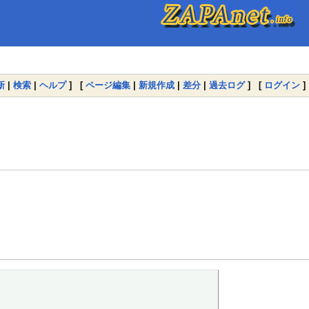
新
|
検索
|
ヘルプ
] [
ページ編集
|
新規作成
|
差分
|
過去ログ
] [
ログイン
]