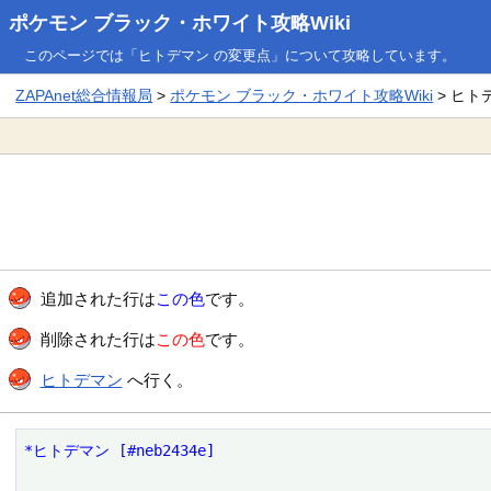
ポケモン ブラック・ホワイト攻略Wiki
このページでは「ヒトデマン の変更点」について攻略しています。
ZAPAnet総合情報局
>
ポケモン ブラック・ホワイト攻略Wiki
> ヒト
追加された行は
この色
です。
削除された行は
この色
です。
ヒトデマン
へ行く。
*ヒトデマン [#neb2434e]
