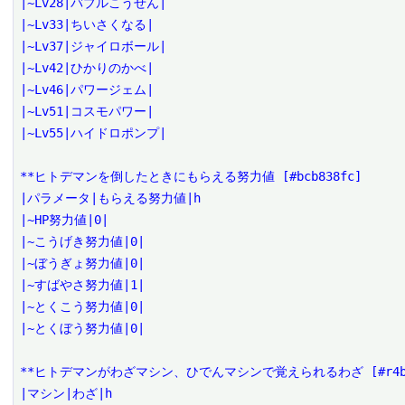
|~Lv28|バブルこうせん|

|~Lv33|ちいさくなる|

|~Lv37|ジャイロボール|

|~Lv42|ひかりのかべ|

|~Lv46|パワージェム|

|~Lv51|コスモパワー|

|~Lv55|ハイドロポンプ|

**ヒトデマンを倒したときにもらえる努力値 [#bcb838fc]

|パラメータ|もらえる努力値|h

|~HP努力値|0|

|~こうげき努力値|0|

|~ぼうぎょ努力値|0|

|~すばやさ努力値|1|

|~とくこう努力値|0|

|~とくぼう努力値|0|

**ヒトデマンがわざマシン、ひでんマシンで覚えられるわざ [#r4b8f
|マシン|わざ|h
