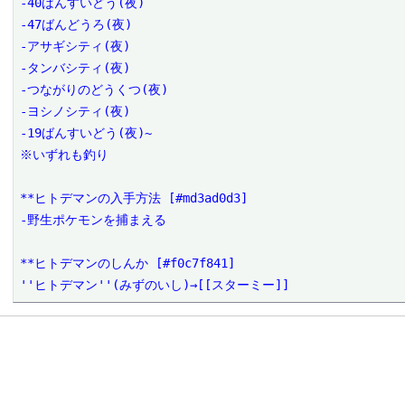
-40ばんすいどう(夜)

-47ばんどうろ(夜)

-アサギシティ(夜)

-タンバシティ(夜)

-つながりのどうくつ(夜)

-ヨシノシティ(夜)

-19ばんすいどう(夜)~

※いずれも釣り

**ヒトデマンの入手方法 [#md3ad0d3]

-野生ポケモンを捕まえる

**ヒトデマンのしんか [#f0c7f841]

''ヒトデマン''(みずのいし)→[[スターミー]]