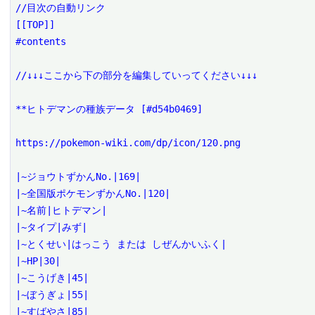
//目次の自動リンク

[[TOP]]

#contents

//↓↓↓ここから下の部分を編集していってください↓↓↓

**ヒトデマンの種族データ [#d54b0469]

https://pokemon-wiki.com/dp/icon/120.png

|~ジョウトずかんNo.|169|

|~全国版ポケモンずかんNo.|120|

|~名前|ヒトデマン|

|~タイプ|みず|

|~とくせい|はっこう または しぜんかいふく|

|~HP|30|

|~こうげき|45|

|~ぼうぎょ|55|

|~すばやさ|85|
