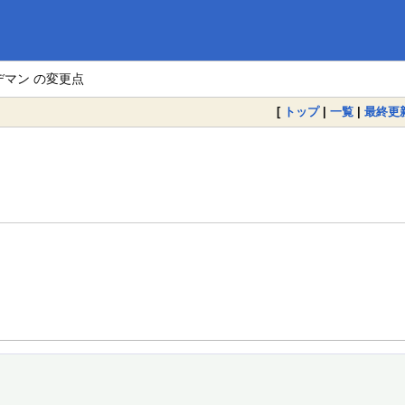
デマン の変更点
[
トップ
|
一覧
|
最終更