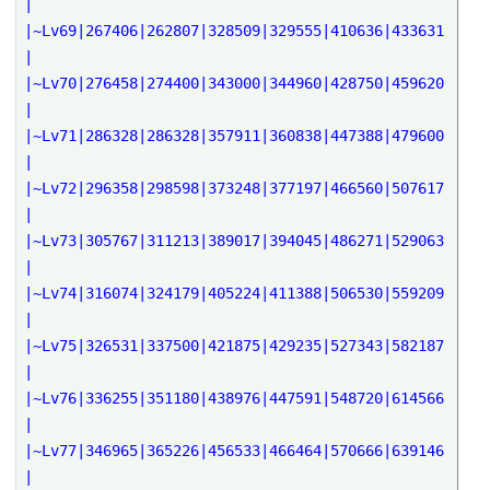
|
|~Lv69|267406|262807|328509|329555|410636|433631
|
|~Lv70|276458|274400|343000|344960|428750|459620
|
|~Lv71|286328|286328|357911|360838|447388|479600
|
|~Lv72|296358|298598|373248|377197|466560|507617
|
|~Lv73|305767|311213|389017|394045|486271|529063
|
|~Lv74|316074|324179|405224|411388|506530|559209
|
|~Lv75|326531|337500|421875|429235|527343|582187
|
|~Lv76|336255|351180|438976|447591|548720|614566
|
|~Lv77|346965|365226|456533|466464|570666|639146
|