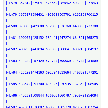
|~Lv78|357812|379641|474552|485862|593190|673863
|
|~Lv79|367807|394431|493039|505791|616298|700115
|
|~Lv80|378880|409600|512000|526260|640000|737280
|
|~Lv81|390077|425152|531441|547274|664301|765275
|
|~Lv82|400293|441094|551368|568841|689210|804997
|
|~Lv83|411686|457429|571787|590969|714733|834809
|
|~Lv84|423190|474163|592704|613664|740880|877201
|
|~Lv85|433572|491300|614125|636935|767656|908905
|
|~Lv86|445239|508844|636056|660787|795070|954084
|
|~Lv87|457001|526802|658503|685228|823128|987754