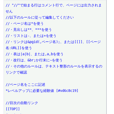
// "//"で始まる行はコメント行で、ページには出力されま
せん
//以下のルールに従って編集してください
//・ページ名は*を使う
//・見出しは**、***を使う
//・リストは-、または+を使う
//・リンクは&pgid(,ページ名);、または[[]]、[[ページ
名:URL]]を使う
//・表は|a|b|、または,a,bを使う
//・改行は、&br;か行末に~を使う
//・その他のルールは、テキスト整形のルールを表示するの
リンクで確認
//ページ名をここに記述
*レベルアップに必要な経験値 [#vd6c8c19]
//目次の自動リンク
[[TOP]]