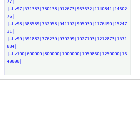
77|
|~Lv97|571333|730138|912673|963632|1140841|14602
76|
|~Lv98|583539|752953|941192|995030|1176490|15247
31|
|~Lv99|591882|776239|970299|1027103|1212873|1571
884|
|~Lv100|600000|800000|1000000|1059860|1250000|16
40000|