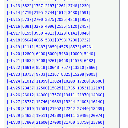
|~Lv13|3822|1757|2197|1261|2746|1230|
|~Lv14|4719|2195|2744|1612|3430|1591|
|~Lv15|5737|2700|3375|2035|4218|1957|
|~Lv16|6881|3276|4096|2535|5120|2457|
|~Lv17|8155|3930|4913|3120|6141|3046|
|~Lv18|9564|4665|5832|3798|7290|3732|
|~Lv19|11111|5487|6859|4575|8573|4526|
|~Lv20|12800|6400|8000|5460|10000|5440|
|~Lv21|14632|7408|9261|6458|11576|6482|
|~Lv22|16610|8518|10648|7577|13310|7666|
|~Lv23|18737|9733|12167|8825|15208|9003|
|~Lv24|21012|11059|13824|10208|17280|10506|
|~Lv25|23437|12500|15625|11735|19531|12187|
|~Lv26|26012|14060|17576|13411|21970|14060|
|~Lv27|28737|15746|19683|15244|24603|16140|
|~Lv28|31610|17561|21952|17242|27440|18439|
|~Lv29|34632|19511|24389|19411|30486|20974|
|~Lv30|37800|21600|27000|21760|33750|23760|