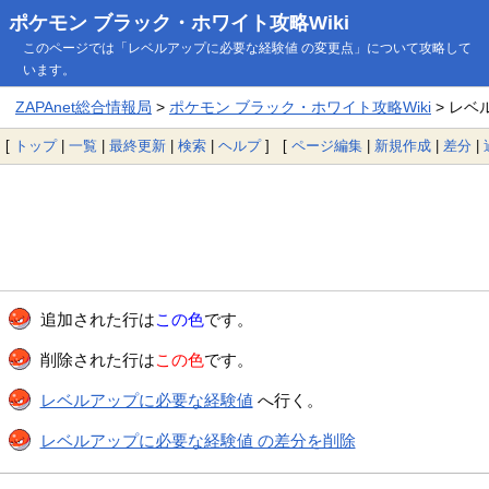
ポケモン ブラック・ホワイト攻略Wiki
このページでは「レベルアップに必要な経験値 の変更点」について攻略して
います。
ZAPAnet総合情報局
>
ポケモン ブラック・ホワイト攻略Wiki
> レベ
[
トップ
|
一覧
|
最終更新
|
検索
|
ヘルプ
] [
ページ編集
|
新規作成
|
差分
|
追加された行は
この色
です。
削除された行は
この色
です。
レベルアップに必要な経験値
へ行く。
レベルアップに必要な経験値 の差分を削除