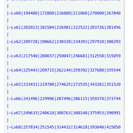
|
|~Lv60|194400|172800|216000|211060|270000|267840
|
|~Lv61|202013|181584|226981|222522|283726|281456
|
|~Lv62|209728|190662|238328|234393|297910|300293
|
|~Lv63|217540|200037|250047|246681|312558|315059
|
|~Lv64|225443|209715|262144|259392|327680|335544
|
|~Lv65|233431|219700|274625|272535|343281|351520
|
|~Lv66|241496|229996|287496|286115|359370|373744
|
|~Lv67|249633|240610|300763|300140|375953|390991
|
|~Lv68|257834|251545|314432|314618|393040|415050