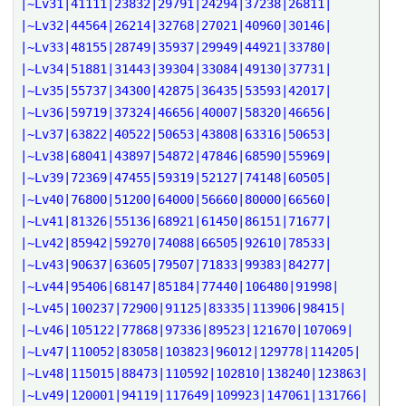
|~Lv31|41111|23832|29791|24294|37238|26811|
|~Lv32|44564|26214|32768|27021|40960|30146|
|~Lv33|48155|28749|35937|29949|44921|33780|
|~Lv34|51881|31443|39304|33084|49130|37731|
|~Lv35|55737|34300|42875|36435|53593|42017|
|~Lv36|59719|37324|46656|40007|58320|46656|
|~Lv37|63822|40522|50653|43808|63316|50653|
|~Lv38|68041|43897|54872|47846|68590|55969|
|~Lv39|72369|47455|59319|52127|74148|60505|
|~Lv40|76800|51200|64000|56660|80000|66560|
|~Lv41|81326|55136|68921|61450|86151|71677|
|~Lv42|85942|59270|74088|66505|92610|78533|
|~Lv43|90637|63605|79507|71833|99383|84277|
|~Lv44|95406|68147|85184|77440|106480|91998|
|~Lv45|100237|72900|91125|83335|113906|98415|
|~Lv46|105122|77868|97336|89523|121670|107069|
|~Lv47|110052|83058|103823|96012|129778|114205|
|~Lv48|115015|88473|110592|102810|138240|123863|
|~Lv49|120001|94119|117649|109923|147061|131766|