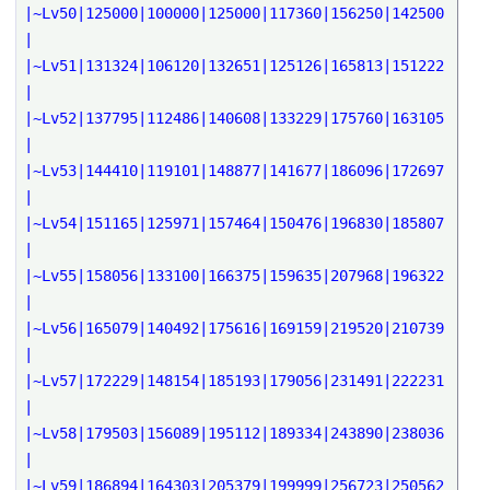
|~Lv50|125000|100000|125000|117360|156250|142500
|
|~Lv51|131324|106120|132651|125126|165813|151222
|
|~Lv52|137795|112486|140608|133229|175760|163105
|
|~Lv53|144410|119101|148877|141677|186096|172697
|
|~Lv54|151165|125971|157464|150476|196830|185807
|
|~Lv55|158056|133100|166375|159635|207968|196322
|
|~Lv56|165079|140492|175616|169159|219520|210739
|
|~Lv57|172229|148154|185193|179056|231491|222231
|
|~Lv58|179503|156089|195112|189334|243890|238036
|
|~Lv59|186894|164303|205379|199999|256723|250562