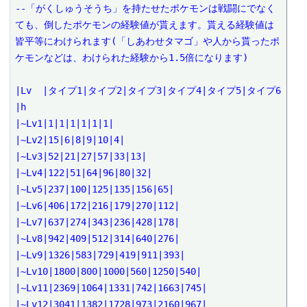
--「がくしゅうそうち」を持たせたポケモンは戦闘にでなく
ても、倒したポケモンの経験値が貰えます。貰える経験値は
皆平等にわけられます(「しあわせタマゴ」や人から貰ったポ
ケモンなどは、わけられた経験から1.5倍になります)
|Lv  |タイプ1|タイプ2|タイプ3|タイプ4|タイプ5|タイプ6
|h
|~Lv1|1|1|1|1|1|1|
|~Lv2|15|6|8|9|10|4|
|~Lv3|52|21|27|57|33|13|
|~Lv4|122|51|64|96|80|32|
|~Lv5|237|100|125|135|156|65|
|~Lv6|406|172|216|179|270|112|
|~Lv7|637|274|343|236|428|178|
|~Lv8|942|409|512|314|640|276|
|~Lv9|1326|583|729|419|911|393|
|~Lv10|1800|800|1000|560|1250|540|
|~Lv11|2369|1064|1331|742|1663|745|
|~Lv12|3041|1382|1728|973|2160|967|