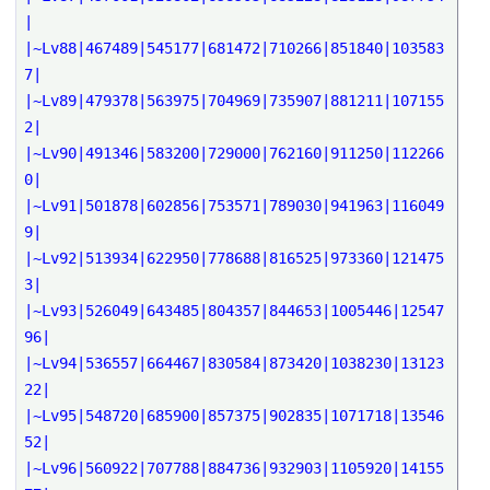
|
|~Lv88|467489|545177|681472|710266|851840|103583
7|
|~Lv89|479378|563975|704969|735907|881211|107155
2|
|~Lv90|491346|583200|729000|762160|911250|112266
0|
|~Lv91|501878|602856|753571|789030|941963|116049
9|
|~Lv92|513934|622950|778688|816525|973360|121475
3|
|~Lv93|526049|643485|804357|844653|1005446|12547
96|
|~Lv94|536557|664467|830584|873420|1038230|13123
22|
|~Lv95|548720|685900|857375|902835|1071718|13546
52|
|~Lv96|560922|707788|884736|932903|1105920|14155