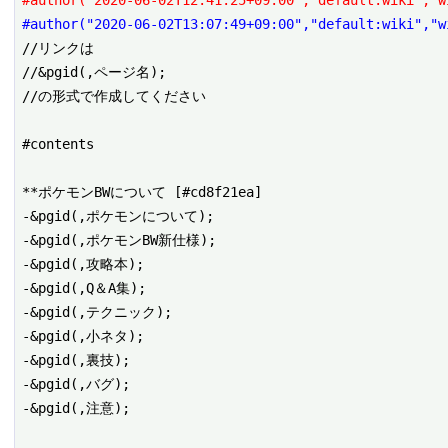
#author("2020-06-02T12:41:25+09:00","default:wiki","w
#author("2020-06-02T13:07:49+09:00","default:wiki","w
//リンクは

//&pgid(,ページ名);

//の形式で作成してください

#contents

**ポケモンBWについて [#cd8f21ea]

-&pgid(,ポケモンについて);

-&pgid(,ポケモンBW新仕様);

-&pgid(,攻略本);

-&pgid(,Q＆A集);

-&pgid(,テクニック);

-&pgid(,小ネタ);

-&pgid(,裏技);

-&pgid(,バグ);

-&pgid(,注意);
