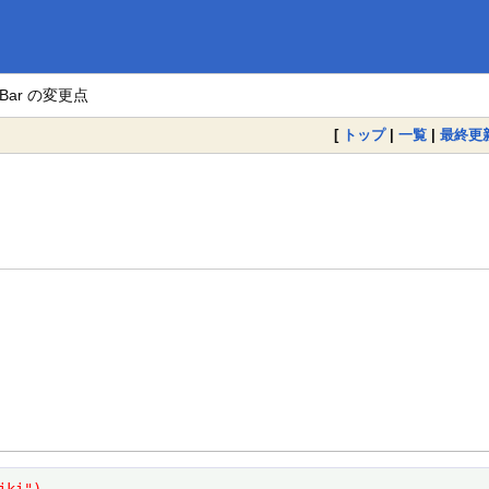
uBar の変更点
[
トップ
|
一覧
|
最終更