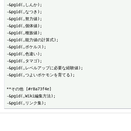
-&pgid(,しんか);

-&pgid(,なつき);

-&pgid(,努力値);

-&pgid(,個体値);

-&pgid(,種族値);

-&pgid(,能力値の計算式);

-&pgid(,ポケルス);

-&pgid(,色違い);

-&pgid(,タマゴ);

-&pgid(,レベルアップに必要な経験値);

-&pgid(,つよいポケモンを育てる);

**その他 [#r8a73f4e]

-&pgid(,Wiki編集方法);
