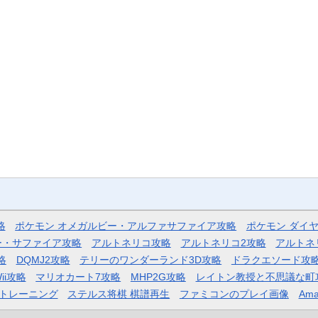
略
ポケモン オメガルビー・アルファサファイア攻略
ポケモン ダイ
ー・サファイア攻略
アルトネリコ攻略
アルトネリコ2攻略
アルトネ
略
DQMJ2攻略
テリーのワンダーランド3D攻略
ドラクエソード攻
ii攻略
マリオカート7攻略
MHP2G攻略
レイトン教授と不思議な町
トレーニング
ステルス将棋 棋譜再生
ファミコンのプレイ画像
Ama