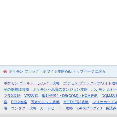
ポケモン ブラック・ホワイト攻略Wiki トップページに戻る
ポケモン ゴールド・シルバー攻略
ポケモン ブラック・ホワイト攻
闇の探検隊攻略
ポケモン不思議のダンジョン攻略
ポケモン ルビ
ブラX攻略
VP2攻略
聖剣伝説4・DS(COM)・HOM攻略
DQMJ攻
略
FF12攻略
風来のシレン攻略
MOTHER3攻略
マリオカートW
略
コンタクト攻略
カードヒーロー攻略
ZAPAブログ2.0
色読み