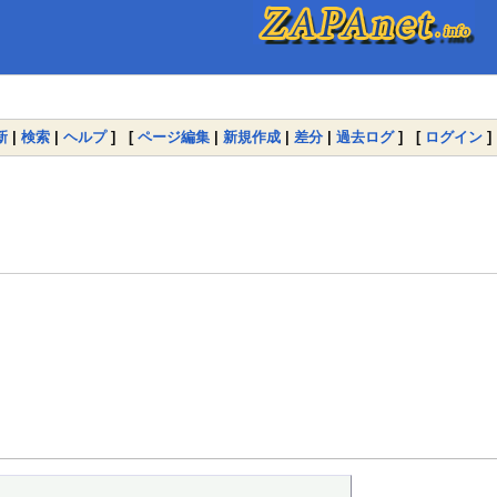
新
|
検索
|
ヘルプ
] [
ページ編集
|
新規作成
|
差分
|
過去ログ
] [
ログイン
]