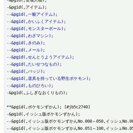
-&pgid(,登場人物);

--&pgid(,一般アイテム);
--&pgid(,かいふくアイテム);
--&pgid(,モンスターボール);
--&pgid(,わざマシン);
--&pgid(,きのみ);
--&pgid(,メール);
--&pgid(,せんとうようアイテム);
--&pgid(,たいせつなもの);
--&pgid(,バッジ);
--&pgid(,道具を持っている野生ポケモン);
--&pgid(,ものひろい);
-&pgid(,ふしぎなおくりもの);

**&pgid(,ポケモンずかん); [#jb5c2740]

-&pgid(,イッシュ版ポケモンずかん);

--&pgid(,イッシュ版ポケモンずかんNo.000～050,イッシュNo.000
--&pgid(,イッシュ版ポケモンずかんNo.051～100,イッシュNo.051