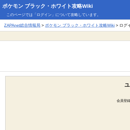
ポケモン ブラック・ホワイト攻略Wiki
このページでは「ログイン」について攻略しています。
ZAPAnet総合情報局
>
ポケモン ブラック・ホワイト攻略Wiki
> ログ
ユ
会員登