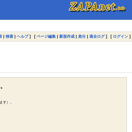
新
|
検索
|
ヘルプ
] [
ページ編集
|
新規作成
|
差分
|
過去ログ
] [
ログイン
]
い。
ます）。