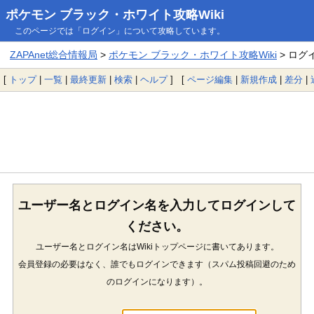
ポケモン ブラック・ホワイト攻略Wiki
このページでは「ログイン」について攻略しています。
ZAPAnet総合情報局
>
ポケモン ブラック・ホワイト攻略Wiki
> ログ
[
トップ
|
一覧
|
最終更新
|
検索
|
ヘルプ
] [
ページ編集
|
新規作成
|
差分
|
ユーザー名とログイン名を入力してログインして
ください。
ユーザー名とログイン名はWikiトップページに書いてあります。
会員登録の必要はなく、誰でもログインできます（スパム投稿回避のため
のログインになります）。