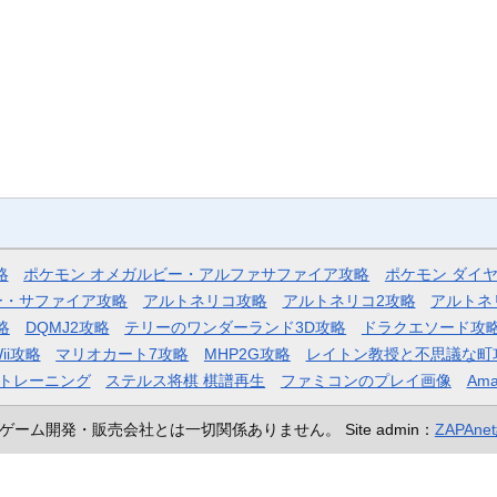
略
ポケモン オメガルビー・アルファサファイア攻略
ポケモン ダイ
ー・サファイア攻略
アルトネリコ攻略
アルトネリコ2攻略
アルトネ
略
DQMJ2攻略
テリーのワンダーランド3D攻略
ドラクエソード攻
ii攻略
マリオカート7攻略
MHP2G攻略
レイトン教授と不思議な町
トレーニング
ステルス将棋 棋譜再生
ファミコンのプレイ画像
Ama
ゲーム開発・販売会社とは一切関係ありません。
Site admin：
ZAPAn