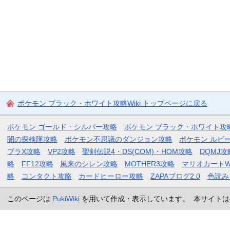
ポケモン ブラック・ホワイト攻略Wiki トップページに戻る
ポケモン ゴールド・シルバー攻略
ポケモン ブラック・ホワイト攻
闇の探検隊攻略
ポケモン不思議のダンジョン攻略
ポケモン ルビ
ブラX攻略
VP2攻略
聖剣伝説4・DS(COM)・HOM攻略
DQMJ攻
略
FF12攻略
風来のシレン攻略
MOTHER3攻略
マリオカートW
略
コンタクト攻略
カードヒーロー攻略
ZAPAブログ2.0
色読み
このページは
PukiWiki
を用いて作成・表示しています。 本サイトは