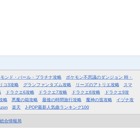
ヤモンド・パール・プラチナ攻略
ポケモン不思議のダンジョン 時・
リコ3攻略
グランファンタズム攻略
リーズのアトリエ攻略
スマ
略
ドラクエ6攻略
ドラクエ7攻略
ドラクエ8攻略
ドラクエ9攻
攻略
悪魔の箱攻略
最後の時間旅行攻略
魔神の笛攻略
イヅナ攻
zon
楽天
J-POP最新人気曲ランキング100
et総合情報局