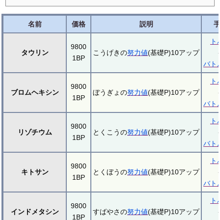
名前
価格
説明
ト
9800
タウリン
こうげきの
努力値
(基礎P)10アップ
1BP
バト
ト
9800
ブロムヘキシン
ぼうぎょの
努力値
(基礎P)10アップ
1BP
バト
ト
9800
リゾチウム
とくこうの
努力値
(基礎P)10アップ
1BP
バト
ト
9800
キトサン
とくぼうの
努力値
(基礎P)10アップ
1BP
バト
ト
9800
インドメタシン
すばやさの
努力値
(基礎P)10アップ
1BP