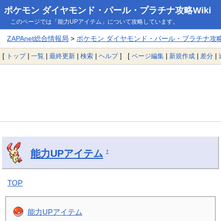
ポケモン ダイヤモンド・パール・プラチナ攻略Wiki
このページでは「能力UPアイテム」について攻略しています。
ZAPAnet総合情報局
>
ポケモン ダイヤモンド・パール・プラチナ攻略W
[
トップ
|
一覧
|
最終更新
|
検索
|
ヘルプ
] [
ページ編集
|
新規作成
|
差分
|
能力UPアイテム
†
TOP
能力UPアイテム