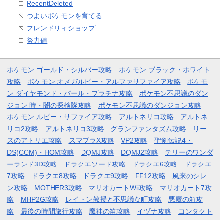
RecentDeleted
つよいポケモンを育てる
フレンドリィショップ
努力値
ポケモン ゴールド・シルバー攻略
ポケモン ブラック・ホワイト
攻略
ポケモン オメガルビー・アルファサファイア攻略
ポケモ
ン ダイヤモンド・パール・プラチナ攻略
ポケモン不思議のダン
ジョン 時・闇の探検隊攻略
ポケモン不思議のダンジョン攻略
ポケモン ルビー・サファイア攻略
アルトネリコ攻略
アルトネ
リコ2攻略
アルトネリコ3攻略
グランファンタズム攻略
リー
ズのアトリエ攻略
スマブラX攻略
VP2攻略
聖剣伝説4・
DS(COM)・HOM攻略
DQMJ攻略
DQMJ2攻略
テリーのワンダ
ーランド3D攻略
ドラクエソード攻略
ドラクエ6攻略
ドラクエ
7攻略
ドラクエ8攻略
ドラクエ9攻略
FF12攻略
風来のシレ
ン攻略
MOTHER3攻略
マリオカートWii攻略
マリオカート7攻
略
MHP2G攻略
レイトン教授と不思議な町攻略
悪魔の箱攻
略
最後の時間旅行攻略
魔神の笛攻略
イヅナ攻略
コンタクト