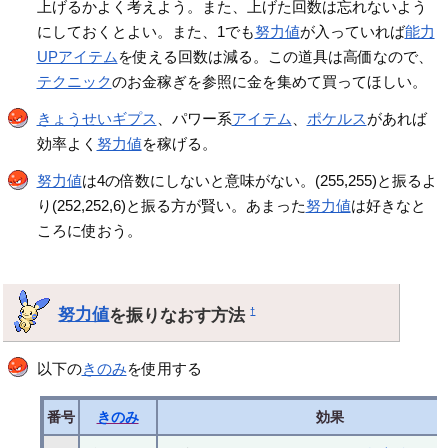
上げるかよく考えよう。また、上げた回数は忘れないよう
にしておくとよい。また、1でも
努力値
が入っていれば
能力
UPアイテム
を使える回数は減る。この道具は高価なので、
テクニック
のお金稼ぎを参照に金を集めて買ってほしい。
きょうせいギプス
、パワー系
アイテム
、
ポケルス
があれば
効率よく
努力値
を稼げる。
努力値
は4の倍数にしないと意味がない。(255,255)と振るよ
り(252,252,6)と振る方が賢い。あまった
努力値
は好きなと
ころに使おう。
努力値
を振りなおす方法
†
以下の
きのみ
を使用する
番号
きのみ
効果