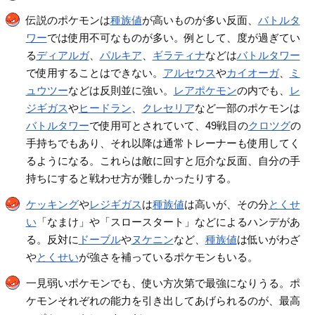
伝説のポケモンは
種族値
が高いものが多い反面、
バトルタ
ワー
では使用不可なものが多い。例として、度が過ぎてい
る
ディアルガ
、
パルキア
、
ギラティナ
などは
バトルタワー
で使用することはできない。
アルセウス
や
カイオーガ
、
ミ
ュウツー
などは反則並に強い。
レアポケモン
の内でも、
レ
ジギガス
や
ヒードラン
、
クレセリア
など一部のポケモンは
バトルタワー
で使用可とされていて、49戦目の
クロツグ
の
手持ちでもあり、それ以降は通常トレーナーも使用してく
るようになる。これらは敵に回すと厄介な反面、自分の手
持ちにすると戦わせ方が難しかったりする。
ケッキング
や
レジギガス
は
種族値
は高いが、その分
とくせ
い
「なまけ」や「スロースタート」などによるハンデがあ
る。反対に
ドーブル
や
ヌケニン
など、
種族値
は低いがわざ
や
とくせい
が強さを補っているポケモンもいる。
一見弱いポケモンでも、使い方次第で最強になりうる。ポ
ケモンそれぞれの能力を引き出してあげられるのが、最高