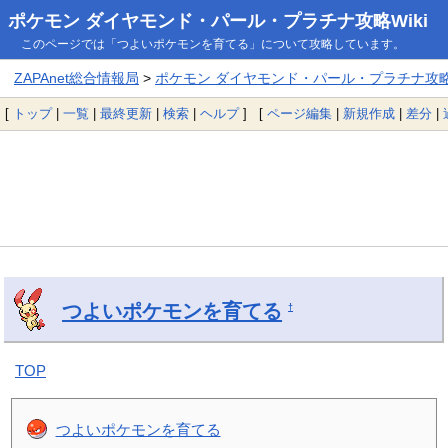
ポケモン ダイヤモンド・パール・プラチナ攻略Wiki
このページでは「つよいポケモンを育てる」について攻略しています。
ZAPAnet総合情報局
>
ポケモン ダイヤモンド・パール・プラチナ攻略W
[
トップ
|
一覧
|
最終更新
|
検索
|
ヘルプ
] [
ページ編集
|
新規作成
|
差分
|
つよいポケモンを育てる
†
TOP
つよいポケモンを育てる