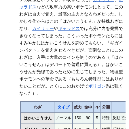
ャラドス
などの攻撃力の高いポケモンにとって、この
わざは自力で覚え、最高の主力となるわざだった。し
かし今作からはこの「はかいこうせん」が特殊わざに
なり、
カイリュー
や
ギャラドス
では充分に力を発揮で
きなくなってしまった。こういったポケモンたちには
すみやかにはかいこうせんを諦めてもらい、「ギガイ
ンパクト」を覚えさせるべきだが、面倒なことにこの
わざは、入手に大量のコインを使うのである（「はか
いこうせん」はデパートで普通に買える）。はかいこ
うせんが光線であったために生じてしまった、物理型
ポケモンへの革命である（もちろん特殊型にはありが
たいことだが。とくにこのおかげで
ポリゴン
系は強く
なった）。
わざ
タイプ
威力
命中
PP
分類
ノーマル
150
90
5
特殊
反動で次
はかいこうせん