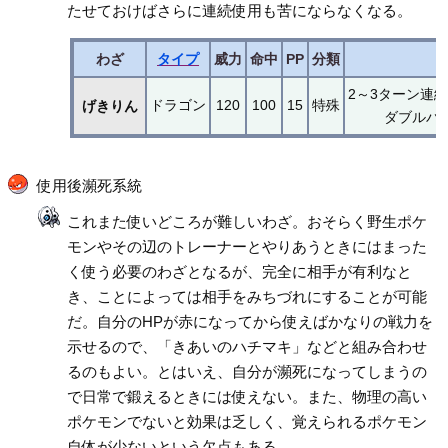
たせておけばさらに連続使用も苦にならなくなる。
わざ
タイプ
威力
命中
PP
分類
2～3ターン連
ドラゴン
120
100
15
特殊
げきりん
ダブルバ
使用後瀕死系統
これまた使いどころが難しいわざ。おそらく野生ポケ
モンやその辺のトレーナーとやりあうときにはまった
く使う必要のわざとなるが、完全に相手が有利なと
き、ことによっては相手をみちづれにすることが可能
だ。自分のHPが赤になってから使えばかなりの戦力を
示せるので、「きあいのハチマキ」などと組み合わせ
るのもよい。とはいえ、自分が瀕死になってしまうの
で日常で鍛えるときには使えない。また、物理の高い
ポケモンでないと効果は乏しく、覚えられるポケモン
自体が少ないという欠点もある。