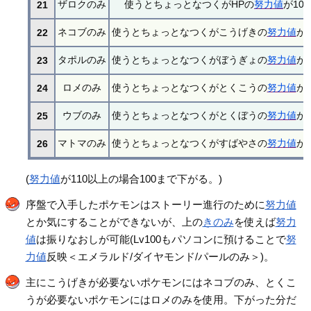
ザロクのみ
使うとちょっとなつくがHPの
努力値
が10
21
ネコブのみ
使うとちょっとなつくがこうげきの
努力値
が
22
タポルのみ
使うとちょっとなつくがぼうぎょの
努力値
が
23
ロメのみ
使うとちょっとなつくがとくこうの
努力値
が
24
ウブのみ
使うとちょっとなつくがとくぼうの
努力値
が
25
マトマのみ
使うとちょっとなつくがすばやさの
努力値
が
26
(
努力値
が110以上の場合100まで下がる。)
序盤で入手したポケモンはストーリー進行のために
努力値
とか気にすることができないが、上の
きのみ
を使えば
努力
値
は振りなおしが可能(Lv100もパソコンに預けることで
努
力値
反映＜エメラルド/ダイヤモンド/パールのみ＞)。
主にこうげきが必要ないポケモンにはネコブのみ、とくこ
うが必要ないポケモンにはロメのみを使用。下がった分だ