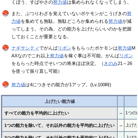
くぼう、すばやさの
努力値
は集められなくなってしまう。
また、ぶつりわざを覚えていないポケモンがこうげきの
努
力値
を集めても無駄。無駄どころか集められる
努力値
が減
ってしまう。その為、どの能力を上げたらいいのかを把握
しておくことが重要となる。
ナギサシティ
でがんば
リボン
をもらったポケモンは
努力値
M
AXなのでこれ以上
努力値
を稼ぐ事は不可能。がんば
リボン
をもらった時点でそいつの将来ほぼ決定。（
きのみ
21～26
を使って振り直し可能）
努力値
は4につきその能力が1アップ。(Lv.100時)
上げたい能力値
→
1つの
すべての能力を平均的に上げたい
→
上げ
1つの能力を除いて、それ以外の能力を平均的に上げたい
→
上げ
2つの能力を除いて、それ以外の能力を平均的に上げたい