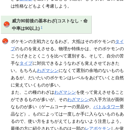
は性格などもよく考慮しよう。
威力90前後の基本わざ(コストなし・命
†
中率は90以上)
ポケモンの主戦力となるわざ。大抵はそのポケモンの
タイ
プ
のものを覚えさせる。物理か特殊かは、そのポケモンの
こうげきととくこうを比べて選別する。そして、自分の苦
手な
タイプ
に対抗できるようなわざも覚えさせておきた
い。もちろん
わざマシン
になくて選別の余地のないものも
あるが、だいたいのポケモンはレベルをあげていくと自然
に覚えていくものが多い。
また、この種のわざは
わざマシン
を使って覚えさせること
ができるものが多いが、その
わざマシン
の入手方法が面倒
なものが多い（ゲームコーナーの景品や、
バトルタワー
景
品など）。ものによっては一度しか手に入らないものもあ
るので、使い方をまちがえてしまわないよう注意しよう。
最後の方に紹介されているのは一部の
レアポケモン
しか覚