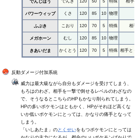
でんき
120
50
5
特殊
相手麻
でんじほう
くさ
120
85
10
物理
パワーウィップ
こおり
120
70
5
特殊
相手
ふぶき
むし
120
85
10
物理
メガホーン
かくとう
120
70
5
特殊
相手とく
きあいだま
反動ダメージ付加系統
威力は最大級ながら自分もダメージを受けてしまう、
もろはのわざ。相手を一撃で倒せるレベルのわざなの
で、そうなるとこちらのHPもかなり削られてしまう。
HPの多いポケモンはともかく、HPがそれほど高くな
いか低いポケモンにとっては、かなりの痛手となって
しまう。
「いしあたま」の
とくせい
をもつポケモンにとっては
かなりの主力になるが、都合のいいポケモンばかりで