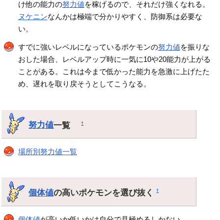
け他の能力の
努力値
を稼げるので、それだけ強くなれる。
ヌケニン
なんかは極端で分かりやすく、防御系は必要な
い。
すでに強いレベルになっているポケモンの
努力値
を振りな
おした場合、レベルアップ時に一気に10や20能力が上がる
ことがある。これは今まで低かった能力を急激に上げたた
め、遅れを取り戻そうとしてこうなる。
努力値
一覧
†
場所別努力値一覧
個体値
の高いポケモンを選び抜く
†
個体値
が高いか低いかは自分で見極めるしかない。