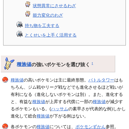
状態異常にさせるわざ
能力変化のわざ
持ち物を工夫する
とくせいを上手く活用する
種族値
の強いポケモンを選び抜く
†
種族値
の高いポケモンは主に最終形態。
バトルタワー
はも
ちろん、ジム戦やリーグ戦などでも進化させるほど戦いが
有利になる（進化しないポケモンは別）。また、進化する
と、有益な
種族値
が上昇する代償に一部の
種族値
が減少す
るポケモンもいる。(
ハッサム
の素早さが代表的な例)しかし
進化して総合
種族値
が下がる例はない。
各ポケモンの
種族値
については、
ポケモンずかん
参照。