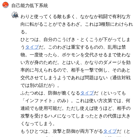
自己能力低下系統
わりと使ってくる敵も多く、なかなか戦闘で有利な方
向に転がることができるわざ。これは3種類にわけられ
る。
ひとつは、自分のこうげき・とくこうが下がってしま
う
タイプ
だ。このわざは重宝するものの、乱用は禁
物。一度使ったら、ポケモンを交代させるまで使わな
い方が身のためだ。とはいえ、かなりのダメージを効
率的に与えられるので、相手を一撃で倒し、そのあと
交代させてしまうようであれば問題はない（通信対戦
では別の話だが）。
ふたつめは、防御が脆くなる
タイプ
だ（といっても
「インファイト」のみ）。これは使い方次第では、何
連続でも使用可能だ。ただし使えば使うほど、相手の
攻撃を受けるハメになってしまったときの代償は大き
くなってしまう。
もうひとつは、攻撃と防御が両方下がる
タイプ
だ（と