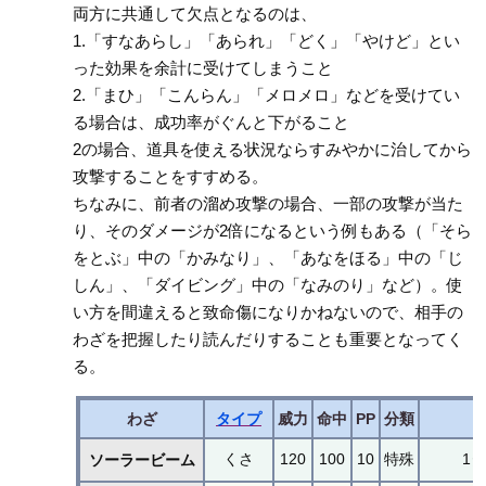
両方に共通して欠点となるのは、
1.「すなあらし」「あられ」「どく」「やけど」とい
った効果を余計に受けてしまうこと
2.「まひ」「こんらん」「メロメロ」などを受けてい
る場合は、成功率がぐんと下がること
2の場合、道具を使える状況ならすみやかに治してから
攻撃することをすすめる。
ちなみに、前者の溜め攻撃の場合、一部の攻撃が当た
り、そのダメージが2倍になるという例もある（「そら
をとぶ」中の「かみなり」、「あなをほる」中の「じ
しん」、「ダイビング」中の「なみのり」など）。使
い方を間違えると致命傷になりかねないので、相手の
わざを把握したり読んだりすることも重要となってく
る。
わざ
タイプ
威力
命中
PP
分類
くさ
120
100
10
特殊
1
ソーラービーム