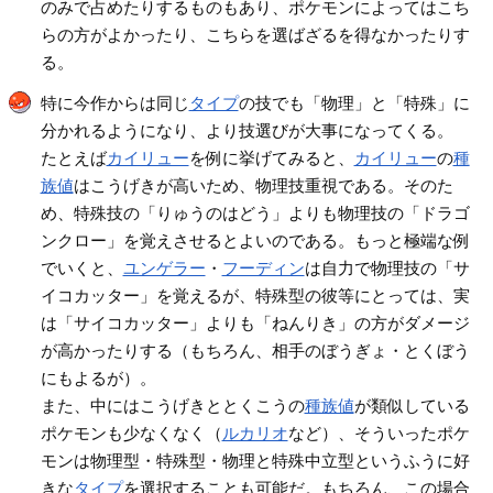
のみで占めたりするものもあり、ポケモンによってはこち
らの方がよかったり、こちらを選ばざるを得なかったりす
る。
特に今作からは同じ
タイプ
の技でも「物理」と「特殊」に
分かれるようになり、より技選びが大事になってくる。
たとえば
カイリュー
を例に挙げてみると、
カイリュー
の
種
族値
はこうげきが高いため、物理技重視である。そのた
め、特殊技の「りゅうのはどう」よりも物理技の「ドラゴ
ンクロー」を覚えさせるとよいのである。もっと極端な例
でいくと、
ユンゲラー
・
フーディン
は自力で物理技の「サ
イコカッター」を覚えるが、特殊型の彼等にとっては、実
は「サイコカッター」よりも「ねんりき」の方がダメージ
が高かったりする（もちろん、相手のぼうぎょ・とくぼう
にもよるが）。
また、中にはこうげきととくこうの
種族値
が類似している
ポケモンも少なくなく（
ルカリオ
など）、そういったポケ
モンは物理型・特殊型・物理と特殊中立型というふうに好
きな
タイプ
を選択することも可能だ。もちろん、この場合