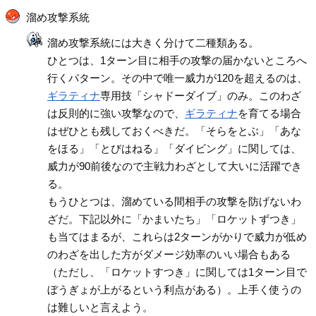
溜め攻撃系統
溜め攻撃系統には大きく分けて二種類ある。
ひとつは、1ターン目に相手の攻撃の届かないところへ
行くパターン。その中で唯一威力が120を超えるのは、
ギラティナ
専用技「シャドーダイブ」のみ。このわざ
は反則的に強い攻撃なので、
ギラティナ
を育てる場合
はぜひとも残しておくべきだ。「そらをとぶ」「あな
をほる」「とびはねる」「ダイビング」に関しては、
威力が90前後なので主戦力わざとして大いに活躍でき
る。
もうひとつは、溜めている間相手の攻撃を防げないわ
ざだ。下記以外に「かまいたち」「ロケットずつき」
も当てはまるが、これらは2ターンがかりで威力が低め
のわざを出した方がダメージ効率のいい場合もある
（ただし、「ロケットすつき」に関しては1ターン目で
ぼうぎょが上がるという利点がある）。上手く使うの
は難しいと言えよう。