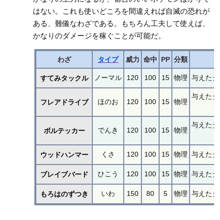
はない。これも使いどころを間違えれば自滅の恐れが
ある、難儀なわざである。もちろん工夫して使えば、
かなりのダメージを稼ぐことが可能だ。
わざ
タイプ
威力
命中
PP
分類
ノーマル
120
100
15
物理
与えたダ
すてみタックル
与えたダ
ほのお
120
100
15
物理
フレアドライブ
与えたダ
でんき
120
100
15
物理
ボルテッカー
くさ
120
100
15
物理
与えたダ
ウッドハンマー
ひこう
120
100
15
物理
与えたダ
ブレイブバード
いわ
150
80
5
物理
与えたダ
もろはのずつき