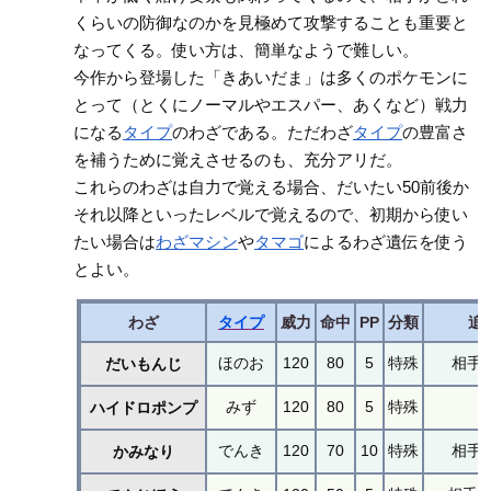
くらいの防御なのかを見極めて攻撃することも重要と
なってくる。使い方は、簡単なようで難しい。
今作から登場した「きあいだま」は多くのポケモンに
とって（とくにノーマルやエスパー、あくなど）戦力
になる
タイプ
のわざである。ただわざ
タイプ
の豊富さ
を補うために覚えさせるのも、充分アリだ。
これらのわざは自力で覚える場合、だいたい50前後か
それ以降といったレベルで覚えるので、初期から使い
たい場合は
わざマシン
や
タマゴ
によるわざ遺伝を使う
とよい。
わざ
タイプ
威力
命中
PP
分類
追
ほのお
120
80
5
特殊
相手
だいもんじ
みず
120
80
5
特殊
ハイドロポンプ
でんき
120
70
10
特殊
相手
かみなり