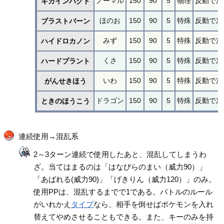
ノーマル
150
90
5
物理
反動で次
ギガインパクト
ほのお
150
90
5
特殊
反動で次
ブラストバーン
みず
150
90
5
特殊
反動で次
ハイドロカノン
くさ
150
90
5
特殊
反動で次
ハードプラント
いわ
150
90
5
特殊
反動で次
がんせきほう
ドラゴン
150
90
5
特殊
反動で次
ときのほうこう
連続使用→混乱系
2～3ターン連続で使用したあと、混乱してしまうわ
ざ。当てはまるのは「はなびらのまい（威力90）」
「あばれる(威力90)」「げきりん（威力120）」のみ。
使用PPは、混乱するまでで1である。バトルのルール
がいれかえ
タイプ
なら、相手を倒せばポケモンを入れ
替えてやめさせることもできる。また、キーのみを持