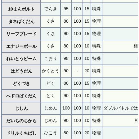
でんき
95
100
15
特殊
10まんボルト
くさ
80
100
15
物理
タネばくだん
くさ
90
100
15
物理
リーフブレード
くさ
80
100
10
特殊
相
エナジーボール
こおり
95
100
10
特殊
れいとうビーム
かくとう
90
-
20
特殊
はどうだん
どく
80
100
15
物理
どくづき
どく
90
100
10
特殊
へドロばくだん
じめん
100
100
10
物理
ダブルバトルでは
じしん
じめん
90
100
10
特殊
相
だいちのちから
ひこう
80
100
20
物理
ドリルくちばし