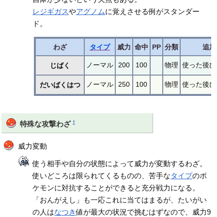
レジギガス
や
アグノム
に覚えさせる例がスタンダー
ド。
わざ
タイプ
威力
命中
PP
分類
追加
ノーマル
200
100
物理
使った後ひ
じばく
ノーマル
250
100
物理
使った後ひ
だいばくはつ
†
特殊な攻撃わざ
威力変動
使う相手や自分の状態によって威力が変動するわざ。
使いどころは限られてくるものの、苦手な
タイプ
のポ
ケモンに対抗することができると充分戦力になる。
「おんがえし」も一応これに当てはまるが、たいがい
の人は
なつき
値が最大の状況で挑むはずなので、威力9