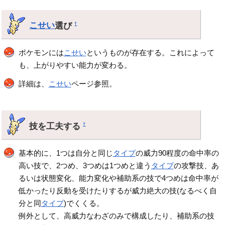
こせい
選び
†
ポケモンには
こせい
というものが存在する。これによって
も、上がりやすい能力が変わる。
詳細は、
こせい
ページ参照。
技を工夫する
†
基本的に、1つは自分と同じ
タイプ
の威力90程度の命中率の
高い技で、2つめ、3つめは1つめと違う
タイプ
の攻撃技、あ
るいは状態変化、能力変化や補助系の技で4つめは命中率が
低かったり反動を受けたりするが威力絶大の技(なるべく自
分と同
タイプ
)でくくる。
例外として、高威力なわざのみで構成したり、補助系の技