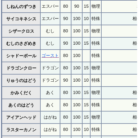
エスパー
80
90
15
物理
しねんのずつき
エスパー
90
100
10
特殊
相
サイコキネシス
むし
80
100
15
物理
シザークロス
むし
90
100
15
特殊
相
むしのさざめき
ゴースト
80
100
特殊
シャドーボール
ドラゴン
80
100
15
物理
ドラゴンクロー
ドラゴン
90
100
10
特殊
りゅうのはどう
あく
80
100
15
物理
相
かみくだく
あく
80
100
15
特殊
相
あくのはどう
はがね
80
100
15
物理
相
アイアンヘッド
はがね
80
100
10
特殊
相
ラスターカノン