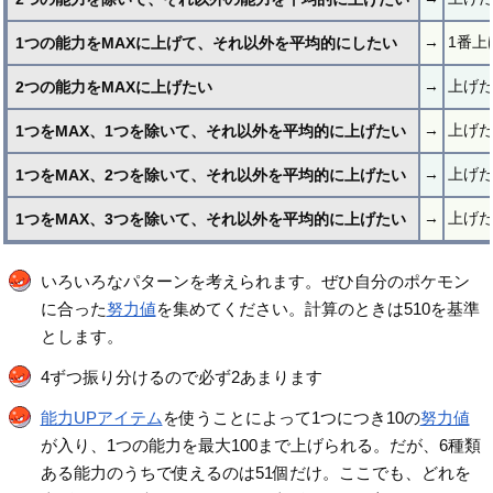
→
1番上
1つの能力をMAXに上げて、それ以外を平均的にしたい
→
上げた
2つの能力をMAXに上げたい
→
上げ
1つをMAX、1つを除いて、それ以外を平均的に上げたい
→
上げ
1つをMAX、2つを除いて、それ以外を平均的に上げたい
→
上げ
1つをMAX、3つを除いて、それ以外を平均的に上げたい
いろいろなパターンを考えられます。ぜひ自分のポケモン
に合った
努力値
を集めてください。計算のときは510を基準
とします。
4ずつ振り分けるので必ず2あまります
能力UPアイテム
を使うことによって1つにつき10の
努力値
が入り、1つの能力を最大100まで上げられる。だが、6種類
ある能力のうちで使えるのは51個だけ。ここでも、どれを