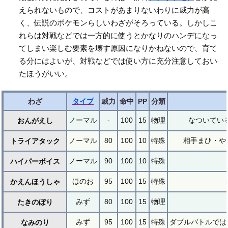
えられないもので、コストがあまりないわりに威力が高
く、伝説のポケモンらしいわざがそろっている。しかしこ
れらは対戦などでは一方的に使うとかなりのハンデになっ
てしまい楽しむ要素を壊す原因になりかねないので、育て
る分にはよいが、対戦などでは使い方に充分注意しておい
たほうがいい。
わざ
タイプ
威力
命中
PP
分類
ノーマル
-
100
15
物理
なついてい
おんがえし
ノーマル
80
100
10
特殊
相手まひ・や
トライアタック
ノーマル
90
100
10
特殊
ハイパーボイス
ほのお
95
100
15
特殊
かえんほうしゃ
みず
80
100
15
物理
たきのぼり
みず
95
100
15
特殊
ダブルバトルでは
なみのり