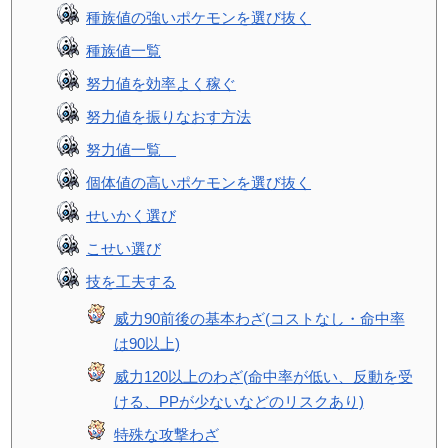
種族値の強いポケモンを選び抜く
種族値一覧
努力値を効率よく稼ぐ
努力値を振りなおす方法
努力値一覧
個体値の高いポケモンを選び抜く
せいかく選び
こせい選び
技を工夫する
威力90前後の基本わざ(コストなし・命中率
は90以上)
威力120以上のわざ(命中率が低い、反動を受
ける、PPが少ないなどのリスクあり)
特殊な攻撃わざ