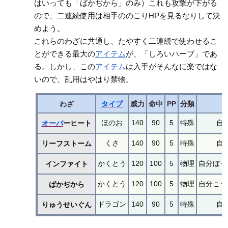
はいっても「ばかぢから」のみ）これも攻撃が下がる
ので、二連続使用は相手ののこりHPを見るなりして決
めよう。
これらのわざに共通し、たやすく二連続で使わせるこ
とができる最大の
アイテム
が、「しろいハーブ」であ
る。しかし、この
アイテム
は入手がそんなに楽ではな
いので、乱用はやはり禁物。
わざ
タイプ
威力
命中
PP
分類
ほのお
140
90
5
特殊
自
オーバ
ーヒート
くさ
140
90
5
特殊
自
リーフストーム
かくとう
120
100
5
物理
自分ぼう
インファイト
かくとう
120
100
5
物理
自分こう
ばかぢから
ドラゴン
140
90
5
特殊
自
りゅうせいぐん