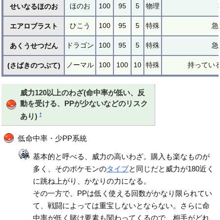
ほのお
100
95
5
物理
せいなるほのお
ひこう
100
95
5
特殊
急
エアロブラスト
ドラゴン
100
95
5
特殊
急
あくうせつだん
ノーマル
100
100
10
特殊
持ってい
(さばきのつぶて)
威力120以上のわざ(命中率が低い、反
動を受ける、PPが少ないなどのリスク
†
あり)
低命中率・少PP系統
基本的と呼べる、威力の高いわざ。購入も楽なものが
多く、そのポケモンの
タイプ
と同じだと威力が180近く
に跳ね上がり、かなりの力になる。
その一方で、PPは低く使える回数がかなり限られてい
て、戦闘によっては重宝しないとならない。さらに命
中率が低く賭け要素も関わってくるので、相手がどれ