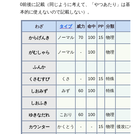
0前後に記載（同じように考えて、「やつあたり」は基
本的に使えないので記載しない）。
わざ
タイプ
威力
命中
PP
分類
ノーマル
70
100
15
物理
からげんき
ノーマル
-
100
物理
がむしゃら
ふんか
くさ
-
100
15
特殊
くさむすび
みず
60
100
特殊
しおみず
しおふき
こおり
60
100
物理
ゆきなだれ
かくとう
-
-
15
物理
後攻にな
カウンター