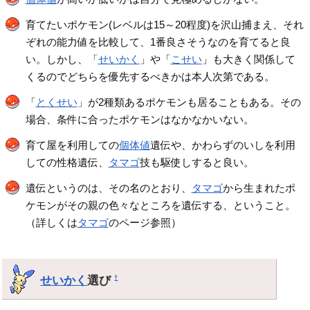
育てたいポケモン(レベルは15～20程度)を沢山捕まえ、それ
ぞれの能力値を比較して、1番良さそうなのを育てると良
い。しかし、「
せいかく
」や「
こせい
」も大きく関係して
くるのでどちらを優先するべきかは本人次第である。
「
とくせい
」が2種類あるポケモンも居ることもある。その
場合、条件に合ったポケモンはなかなかいない。
育て屋を利用しての
個体値
遺伝や、かわらずのいしを利用
しての性格遺伝、
タマゴ
技も駆使しすると良い。
遺伝というのは、その名のとおり、
タマゴ
から生まれたポ
ケモンがその親の色々なところを遺伝する、ということ。
（詳しくは
タマゴ
のページ参照）
せいかく
選び
†