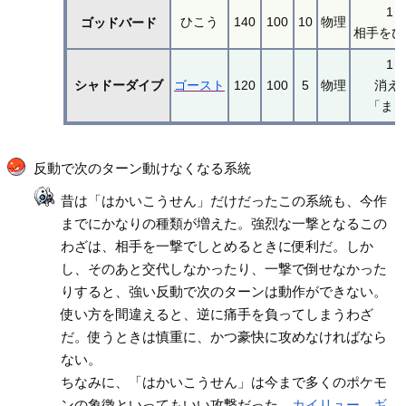
1
ひこう
140
100
10
物理
ゴッドバード
相手をひ
1
シャドーダイブ
ゴースト
120
100
5
物理
消え
「ま
反動で次のターン動けなくなる系統
昔は「はかいこうせん」だけだったこの系統も、今作
までにかなりの種類が増えた。強烈な一撃となるこの
わざは、相手を一撃でしとめるときに便利だ。しか
し、そのあと交代しなかったり、一撃で倒せなかった
りすると、強い反動で次のターンは動作ができない。
使い方を間違えると、逆に痛手を負ってしまうわざ
だ。使うときは慎重に、かつ豪快に攻めなければなら
ない。
ちなみに、「はかいこうせん」は今まで多くのポケモ
ンの象徴といってもいい攻撃だった。
カイリュー
、
ギ