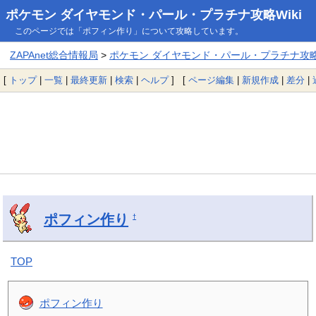
ポケモン ダイヤモンド・パール・プラチナ攻略Wiki
このページでは「ポフィン作り」について攻略しています。
ZAPAnet総合情報局
>
ポケモン ダイヤモンド・パール・プラチナ攻略W
[
トップ
|
一覧
|
最終更新
|
検索
|
ヘルプ
] [
ページ編集
|
新規作成
|
差分
|
ポフィン作り
†
TOP
ポフィン作り