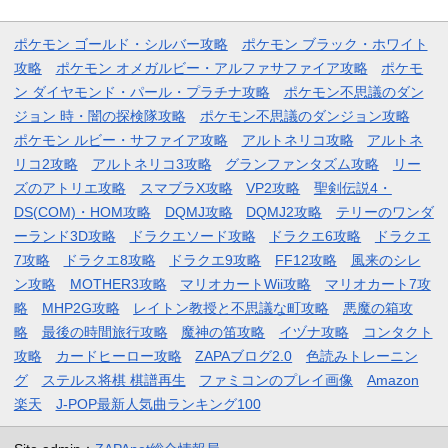
ポケモン ゴールド・シルバー攻略
ポケモン ブラック・ホワイト
攻略
ポケモン オメガルビー・アルファサファイア攻略
ポケモ
ン ダイヤモンド・パール・プラチナ攻略
ポケモン不思議のダン
ジョン 時・闇の探検隊攻略
ポケモン不思議のダンジョン攻略
ポケモン ルビー・サファイア攻略
アルトネリコ攻略
アルトネ
リコ2攻略
アルトネリコ3攻略
グランファンタズム攻略
リー
ズのアトリエ攻略
スマブラX攻略
VP2攻略
聖剣伝説4・
DS(COM)・HOM攻略
DQMJ攻略
DQMJ2攻略
テリーのワンダ
ーランド3D攻略
ドラクエソード攻略
ドラクエ6攻略
ドラクエ
7攻略
ドラクエ8攻略
ドラクエ9攻略
FF12攻略
風来のシレ
ン攻略
MOTHER3攻略
マリオカートWii攻略
マリオカート7攻
略
MHP2G攻略
レイトン教授と不思議な町攻略
悪魔の箱攻
略
最後の時間旅行攻略
魔神の笛攻略
イヅナ攻略
コンタクト
攻略
カードヒーロー攻略
ZAPAブログ2.0
色読みトレーニン
グ
ステルス将棋 棋譜再生
ファミコンのプレイ画像
Amazon
楽天
J-POP最新人気曲ランキング100