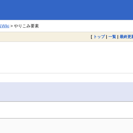
iki
> やりこみ要素
[
トップ
|
一覧
|
最終更