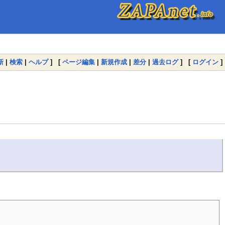
新
|
検索
|
ヘルプ
] [
ページ編集
|
新規作成
|
差分
|
過去ログ
] [
ログイン
]