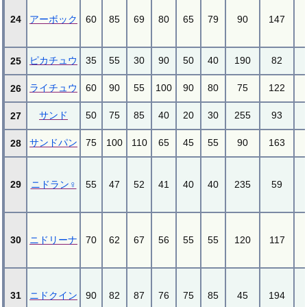
24
アーボック
60
85
69
80
65
79
90
147
ピカチュウ
35
55
30
90
50
40
190
82
25
ライチュウ
60
90
55
100
90
80
75
122
26
サンド
50
75
85
40
20
30
255
93
27
サンドパン
75
100
110
65
45
55
90
163
28
29
ニドラン♀
55
47
52
41
40
40
235
59
30
ニドリーナ
70
62
67
56
55
55
120
117
31
ニドクイン
90
82
87
76
75
85
45
194