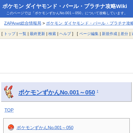
ポケモン ダイヤモンド・パール・プラチナ攻略Wiki
このページでは「ポケモンずかんNo.001～050」について攻略しています。
ZAPAnet総合情報局
>
ポケモン ダイヤモンド・パール・プラチナ攻略W
[
トップ
|
一覧
|
最終更新
|
検索
|
ヘルプ
] [
ページ編集
|
新規作成
|
差分
|
ポケモンずかんNo.001～050
†
TOP
ポケモンずかんNo.001～050