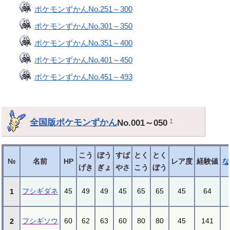
ポケモンずかんNo.251～300
ポケモンずかんNo.301～350
ポケモンずかんNo.351～400
ポケモンずかんNo.401～450
ポケモンずかんNo.451～493
全国版ポケモンずかん
No.001～050
†
こう
ぼう
すば
とく
とく
№
名前
HP
レア度
経験値
な
げき
ぎょ
やさ
こう
ぼう
フシギダネ
45
49
49
45
65
65
45
64
1
フシギソウ
60
62
63
60
80
80
45
141
2