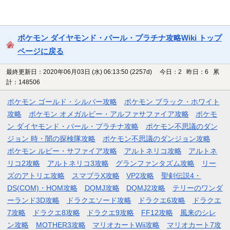
ポケモン ダイヤモンド・パール・プラチナ攻略Wiki トップ
ページに戻る
最終更新日：2020年06月03日 (水) 06:13:50
(2257d)
今日：2 昨日：6 累
計：148506
ポケモン ゴールド・シルバー攻略
ポケモン ブラック・ホワイト
攻略
ポケモン オメガルビー・アルファサファイア攻略
ポケモ
ン ダイヤモンド・パール・プラチナ攻略
ポケモン不思議のダン
ジョン 時・闇の探検隊攻略
ポケモン不思議のダンジョン攻略
ポケモン ルビー・サファイア攻略
アルトネリコ攻略
アルトネ
リコ2攻略
アルトネリコ3攻略
グランファンタズム攻略
リー
ズのアトリエ攻略
スマブラX攻略
VP2攻略
聖剣伝説4・
DS(COM)・HOM攻略
DQMJ攻略
DQMJ2攻略
テリーのワンダ
ーランド3D攻略
ドラクエソード攻略
ドラクエ6攻略
ドラクエ
7攻略
ドラクエ8攻略
ドラクエ9攻略
FF12攻略
風来のシレ
ン攻略
MOTHER3攻略
マリオカートWii攻略
マリオカート7攻