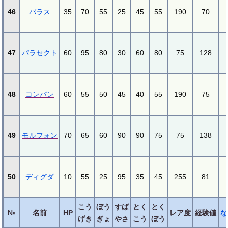
46
パラス
35
70
55
25
45
55
190
70
47
パラセクト
60
95
80
30
60
80
75
128
48
コンパン
60
55
50
45
40
55
190
75
49
モルフォン
70
65
60
90
90
75
75
138
50
ディグダ
10
55
25
95
35
45
255
81
こう
ぼう
すば
とく
とく
№
名前
HP
レア度
経験値
な
げき
ぎょ
やさ
こう
ぼう