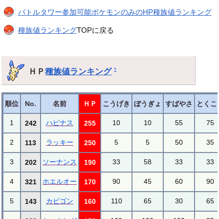
バトルタワー参加可能ポケモンのみのHP種族値ランキング
種族値ランキング
TOPに戻る
ＨＰ
種族値ランキング
†
順位
No.
名前
ＨＰ
こうげき
ぼうぎょ
すばやさ
とくこ
1
ハピナス
10
10
55
75
242
255
2
ラッキー
5
5
50
35
113
250
3
ソーナンス
33
58
33
33
202
190
4
ホエルオー
90
45
60
90
321
170
5
カビゴン
110
65
30
65
143
160