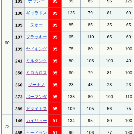
ナッシー
95
85
55
125
103
95
ギャラドス
125
79
81
60
130
95
ヌオー
85
85
35
65
195
95
ブラッキー
65
110
65
60
197
95
60
ヤドキング
75
80
30
100
199
95
ミルタンク
80
105
100
40
241
95
ミロカロス
60
79
81
100
350
95
ソーナノ
23
48
23
23
360
95
ボーマンダ
135
80
100
110
373
95
ドダイトス
109
105
56
75
389
95
カイリュー
134
95
80
100
149
91
72
ヒードラン
90
106
77
130
485
91