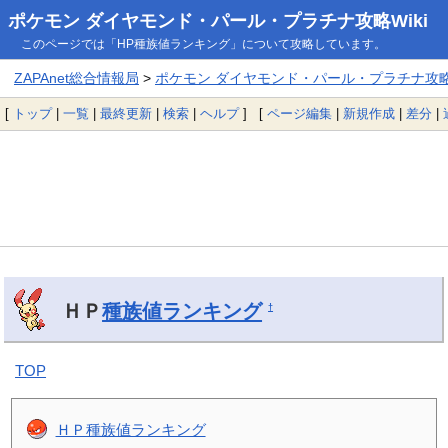
ポケモン ダイヤモンド・パール・プラチナ攻略Wiki
このページでは「HP種族値ランキング」について攻略しています。
ZAPAnet総合情報局
>
ポケモン ダイヤモンド・パール・プラチナ攻略W
[
トップ
|
一覧
|
最終更新
|
検索
|
ヘルプ
] [
ページ編集
|
新規作成
|
差分
|
ＨＰ
種族値ランキング
†
TOP
ＨＰ種族値ランキング