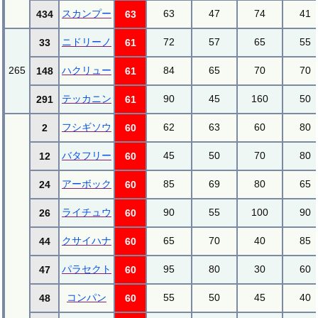
スカンプー
63
47
74
41
434
63
ニドリーノ
72
57
65
55
33
61
265
ハクリュー
84
65
70
70
148
61
テッカニン
90
45
160
50
291
61
フシギソウ
62
63
60
80
2
60
バタフリー
45
50
70
80
12
60
アーボック
85
69
80
65
24
60
ライチュウ
90
55
100
90
26
60
クサイハナ
65
70
40
85
44
60
パラセクト
95
80
30
60
47
60
コンパン
55
50
45
40
48
60