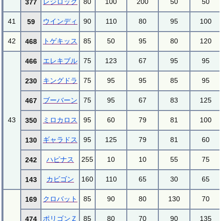
レジロック
80
100
200
50
50
377
41
ウインディ
90
110
80
95
100
59
42
トゲキッス
85
50
95
80
120
468
エレキブル
75
123
67
95
95
466
キングドラ
75
95
95
85
95
230
ブーバーン
75
95
67
83
125
467
43
ミロカロス
95
60
79
81
100
350
ギャラドス
95
125
79
81
60
130
ハピナス
255
10
10
55
75
242
カビゴン
160
110
65
30
65
143
クロバット
85
90
80
130
70
169
ポリゴンＺ
85
80
70
90
135
474