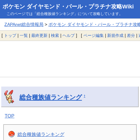
ポケモン ダイヤモンド・パール・プラチナ攻略Wiki
このページでは「総合種族値ランキング」について攻略しています。
ZAPAnet総合情報局
>
ポケモン ダイヤモンド・パール・プラチナ攻略W
[
トップ
|
一覧
|
最終更新
|
検索
|
ヘルプ
] [
ページ編集
|
新規作成
|
差分
|
総合種族値ランキング
†
TOP
総合種族値ランキング