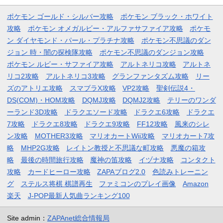
ポケモン ゴールド・シルバー攻略
ポケモン ブラック・ホワイト
攻略
ポケモン オメガルビー・アルファサファイア攻略
ポケモ
ン ダイヤモンド・パール・プラチナ攻略
ポケモン不思議のダン
ジョン 時・闇の探検隊攻略
ポケモン不思議のダンジョン攻略
ポケモン ルビー・サファイア攻略
アルトネリコ攻略
アルトネ
リコ2攻略
アルトネリコ3攻略
グランファンタズム攻略
リー
ズのアトリエ攻略
スマブラX攻略
VP2攻略
聖剣伝説4・
DS(COM)・HOM攻略
DQMJ攻略
DQMJ2攻略
テリーのワンダ
ーランド3D攻略
ドラクエソード攻略
ドラクエ6攻略
ドラクエ
7攻略
ドラクエ8攻略
ドラクエ9攻略
FF12攻略
風来のシレ
ン攻略
MOTHER3攻略
マリオカートWii攻略
マリオカート7攻
略
MHP2G攻略
レイトン教授と不思議な町攻略
悪魔の箱攻
略
最後の時間旅行攻略
魔神の笛攻略
イヅナ攻略
コンタクト
攻略
カードヒーロー攻略
ZAPAブログ2.0
色読みトレーニン
グ
ステルス将棋 棋譜再生
ファミコンのプレイ画像
Amazon
楽天
J-POP最新人気曲ランキング100
Site admin：
ZAPAnet総合情報局