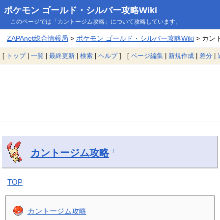
ポケモン ゴールド・シルバー攻略Wiki
このページでは「カントージム攻略」について攻略しています。
ZAPAnet総合情報局
>
ポケモン ゴールド・シルバー攻略Wiki
> カン
[
トップ
|
一覧
|
最終更新
|
検索
|
ヘルプ
] [
ページ編集
|
新規作成
|
差分
|
カントージム攻略
†
TOP
カントージム攻略