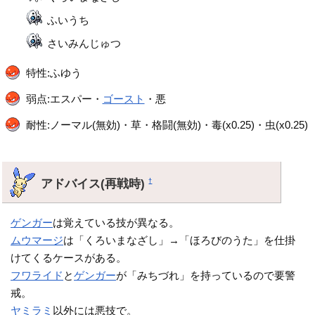
ふいうち
さいみんじゅつ
特性:ふゆう
弱点:エスパー・
ゴースト
・悪
耐性:ノーマル(無効)・草・格闘(無効)・毒(x0.25)・虫(x0.25)
アドバイス(再戦時)
†
ゲンガー
は覚えている技が異なる。
ムウマージ
は「くろいまなざし」→「ほろびのうた」を仕掛
けてくるケースがある。
フワライド
と
ゲンガー
が「みちづれ」を持っているので要警
戒。
ヤミラミ
以外には悪技で。