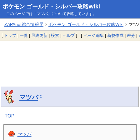
ポケモン ゴールド・シルバー攻略Wiki
このページでは「マツバ」について攻略しています。
ZAPAnet総合情報局
>
ポケモン ゴールド・シルバー攻略Wiki
> マツ
[
トップ
|
一覧
|
最終更新
|
検索
|
ヘルプ
] [
ページ編集
|
新規作成
|
差分
|
マツバ
†
TOP
マツバ