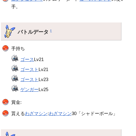
手。
バトルデータ
†
手持ち
ゴース
Lv21
ゴースト
Lv21
ゴースト
Lv23
ゲンガー
Lv25
賞金:
貰える
わざマシン
:
わざマシン
30「シャドーボール」