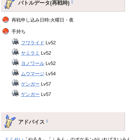
バトルデータ(再戦時)
†
再戦申し込み日時:火曜日・夜
手持ち
フワライド
Lv52
ヤミラミ
Lv52
ヨノワール
Lv52
ムウマージ
Lv54
ゲンガー
Lv57
ゲンガー
Lv57
アドバイス
†
とくせい
「やるき」「ふみん」のポケモンがいればさいみん