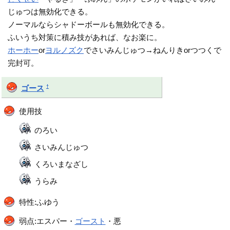
じゅつは無効化できる。
ノーマルならシャドーボールも無効化できる。
ふいうち対策に積み技があれば、なお楽に。
ホーホー
or
ヨルノズク
でさいみんじゅつ→ねんりきorつつくで
完封可。
†
ゴース
使用技
のろい
さいみんじゅつ
くろいまなざし
うらみ
特性:ふゆう
弱点:エスパー・
ゴースト
・悪