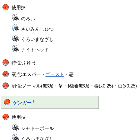
使用技
のろい
さいみんじゅつ
くろいまなざし
ナイトヘッド
特性:ふゆう
弱点:エスパー・
ゴースト
・悪
耐性:ノーマル(無効)・草・格闘(無効)・毒(x0.25)・虫(x0.25)
†
ゲンガー
使用技
シャドーボール
くろいまなざし