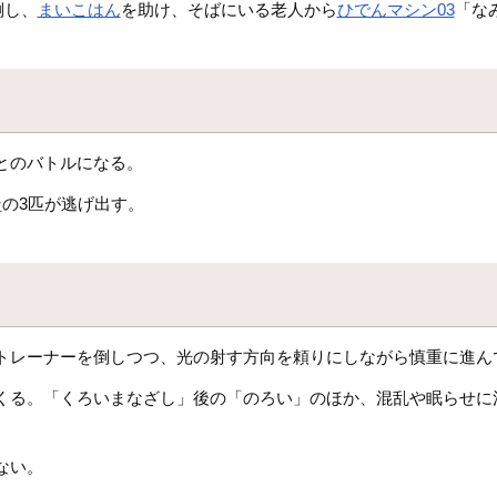
倒し、
まいこはん
を助け、そばにいる老人から
ひでんマシン03
「な
とのバトルになる。
ン
の3匹が逃げ出す。
トレーナーを倒しつつ、光の射す方向を頼りにしながら慎重に進ん
くる。「くろいまなざし」後の「のろい」のほか、混乱や眠らせに
ない。