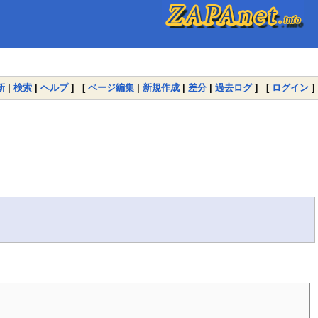
新
|
検索
|
ヘルプ
] [
ページ編集
|
新規作成
|
差分
|
過去ログ
] [
ログイン
]