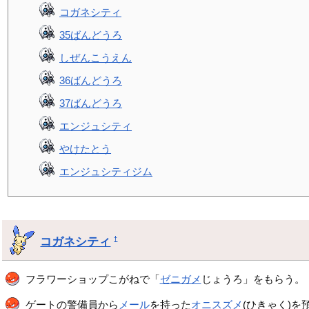
コガネシティ
35ばんどうろ
しぜんこうえん
36ばんどうろ
37ばんどうろ
エンジュシティ
やけたとう
エンジュシティジム
コガネシティ
†
フラワーショップこがねで「
ゼニガメ
じょうろ」をもらう。
ゲートの警備員から
メール
を持った
オニスズメ
(ひきゃく)を