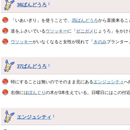
36ばんどうろ
†
「いあいぎり」を使うことで、
35ばんどうろ
から直接来るこ
道をふさいでいる
ウソッキー
に「
ゼニガメ
じょうろ」をかけ
ウソッキー
がいなくなると女性が現れて「
きのみ
プランター
37ばんどうろ
†
特にすることは無いのでそのまま北にある
エンジュシティ
へ
右側には
ぼんぐり
の木が3本生えている。日曜日にはこの付
エンジュシティ
†