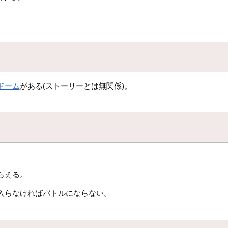
ドーム
がある(ストーリーとは無関係)。
らえる。
入らなければバトルにならない。