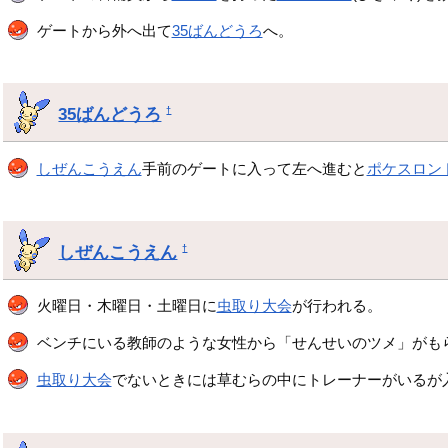
ゲートから外へ出て
35ばんどうろ
へ。
35ばんどうろ
†
しぜんこうえん
手前のゲートに入って左へ進むと
ポケスロン
しぜんこうえん
†
火曜日・木曜日・土曜日に
虫取り大会
が行われる。
ベンチにいる教師のような女性から「せんせいのツメ」がも
虫取り大会
でないときには草むらの中にトレーナーがいるが