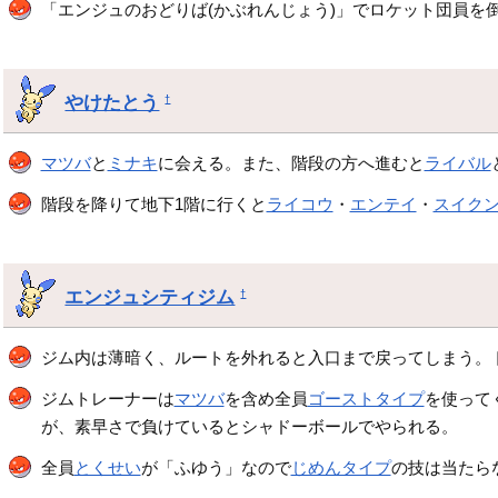
「エンジュのおどりば(かぶれんじょう)」でロケット団員を
やけたとう
†
マツバ
と
ミナキ
に会える。また、階段の方へ進むと
ライバル
階段を降りて地下1階に行くと
ライコウ
・
エンテイ
・
スイク
エンジュシティジム
†
ジム内は薄暗く、ルートを外れると入口まで戻ってしまう。
ジムトレーナーは
マツバ
を含め全員
ゴーストタイプ
を使って
が、素早さで負けているとシャドーボールでやられる。
全員
とくせい
が「ふゆう」なので
じめんタイプ
の技は当たら