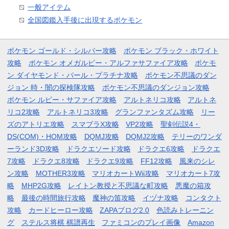
一般アイテム
全国図鑑入手後に出現するポケモン
ポケモン ゴールド・シルバー攻略
ポケモン ブラック・ホワイト
攻略
ポケモン オメガルビー・アルファサファイア攻略
ポケモ
ン ダイヤモンド・パール・プラチナ攻略
ポケモン不思議のダン
ジョン 時・闇の探検隊攻略
ポケモン不思議のダンジョン攻略
ポケモン ルビー・サファイア攻略
アルトネリコ攻略
アルトネ
リコ2攻略
アルトネリコ3攻略
グランファンタズム攻略
リー
ズのアトリエ攻略
スマブラX攻略
VP2攻略
聖剣伝説4・
DS(COM)・HOM攻略
DQMJ攻略
DQMJ2攻略
テリーのワンダ
ーランド3D攻略
ドラクエソード攻略
ドラクエ6攻略
ドラクエ
7攻略
ドラクエ8攻略
ドラクエ9攻略
FF12攻略
風来のシレ
ン攻略
MOTHER3攻略
マリオカートWii攻略
マリオカート7攻
略
MHP2G攻略
レイトン教授と不思議な町攻略
悪魔の箱攻
略
最後の時間旅行攻略
魔神の笛攻略
イヅナ攻略
コンタクト
攻略
カードヒーロー攻略
ZAPAブログ2.0
色読みトレーニン
グ
ステルス将棋 棋譜再生
ファミコンのプレイ画像
Amazon