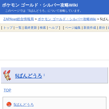
ポケモン ゴールド・シルバー攻略Wiki
このページでは「5ばんどうろ」について攻略しています。
ZAPAnet総合情報局
>
ポケモン ゴールド・シルバー攻略Wiki
> 5ば
[
トップ
|
一覧
|
最終更新
|
検索
|
ヘルプ
] [
ページ編集
|
新規作成
|
差分
|
5ばんどうろ
†
TOP
5ばんどうろ