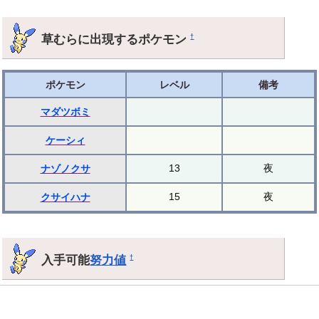
草むらに出現するポケモン
†
ポケモン
レベル
備考
マダツボミ
ケーシィ
13
夜
ナゾノクサ
15
夜
クサイハナ
入手可能
努力値
†