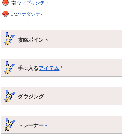
南:
ヤマブキシティ
北:
ハナダシティ
攻略ポイント
†
手に入る
アイテム
†
ダウジング
†
トレーナー
†