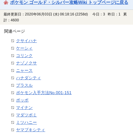
ポケモン ゴールド・シルバー攻略Wiki トップページに戻る
最終更新日：2020年06月03日 (水) 06:18:16
(2258d)
今日：3 昨日：1 累
計：4600
関連ページ
クサイハナ
ケーシィ
コリンク
ナゾノクサ
ニャース
ハナダシティ
プラスル
ポケモン入手方法No.001-151
ポッポ
マイナン
マダツボミ
ミツハニー
ヤマブキシティ