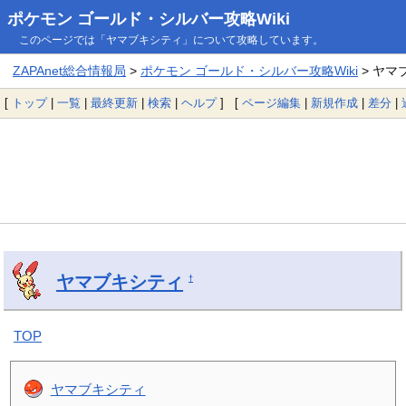
ポケモン ゴールド・シルバー攻略Wiki
このページでは「ヤマブキシティ」について攻略しています。
ZAPAnet総合情報局
>
ポケモン ゴールド・シルバー攻略Wiki
> ヤマ
[
トップ
|
一覧
|
最終更新
|
検索
|
ヘルプ
] [
ページ編集
|
新規作成
|
差分
|
ヤマブキシティ
†
TOP
ヤマブキシティ