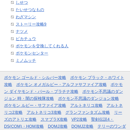
しせつ
たいせつなもの
わざマシン
ストーリー攻略9
ナツメ
ピカチュウ
ポケモンを交換してくれる人
ポケモンセンター
ミノムッチ
ポケモン ゴールド・シルバー攻略
ポケモン ブラック・ホワイト
攻略
ポケモン オメガルビー・アルファサファイア攻略
ポケモ
ン ダイヤモンド・パール・プラチナ攻略
ポケモン不思議のダン
ジョン 時・闇の探検隊攻略
ポケモン不思議のダンジョン攻略
ポケモン ルビー・サファイア攻略
アルトネリコ攻略
アルトネ
リコ2攻略
アルトネリコ3攻略
グランファンタズム攻略
リー
ズのアトリエ攻略
スマブラX攻略
VP2攻略
聖剣伝説4・
DS(COM)・HOM攻略
DQMJ攻略
DQMJ2攻略
テリーのワンダ