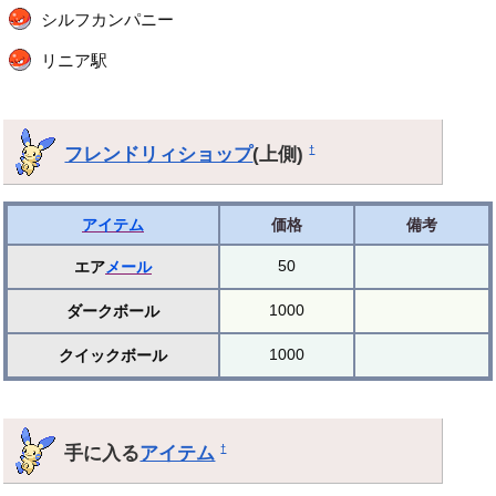
シルフカンパニー
リニア駅
フレンドリィショップ
(上側)
†
アイテム
価格
備考
50
エア
メール
1000
ダークボール
1000
クイックボール
手に入る
アイテム
†