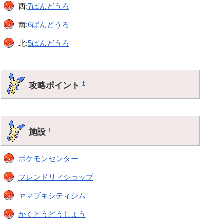
西:
7ばんどうろ
南:
6ばんどうろ
北:
5ばんどうろ
攻略ポイント
†
施設
†
ポケモンセンター
フレンドリィショップ
ヤマブキシティジム
かくとうどうじょう