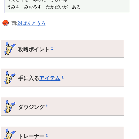
うみを　みおろす　たかだいが　ある
西:
24ばんどうろ
攻略ポイント
†
手に入る
アイテム
†
ダウジング
†
トレーナー
†