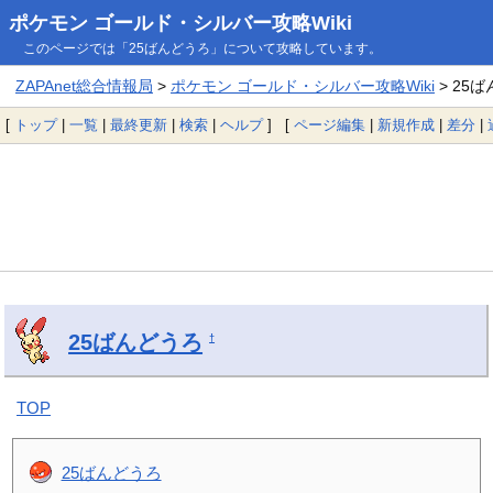
ポケモン ゴールド・シルバー攻略Wiki
このページでは「25ばんどうろ」について攻略しています。
ZAPAnet総合情報局
>
ポケモン ゴールド・シルバー攻略Wiki
> 25
[
トップ
|
一覧
|
最終更新
|
検索
|
ヘルプ
] [
ページ編集
|
新規作成
|
差分
|
25ばんどうろ
†
TOP
25ばんどうろ