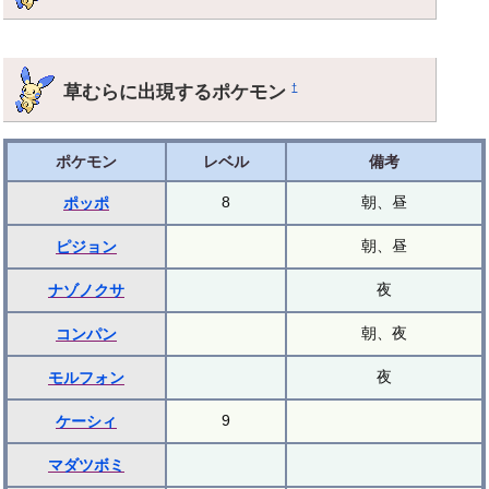
草むらに出現するポケモン
†
ポケモン
レベル
備考
8
朝、昼
ポッポ
朝、昼
ピジョン
夜
ナゾノクサ
朝、夜
コンパン
夜
モルフォン
9
ケーシィ
マダツボミ