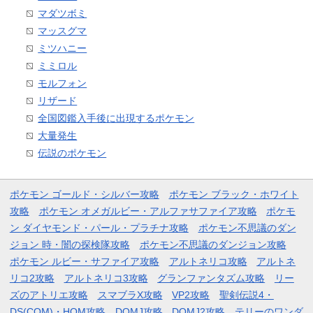
マダツボミ
マッスグマ
ミツハニー
ミミロル
モルフォン
リザード
全国図鑑入手後に出現するポケモン
大量発生
伝説のポケモン
ポケモン ゴールド・シルバー攻略
ポケモン ブラック・ホワイト
攻略
ポケモン オメガルビー・アルファサファイア攻略
ポケモ
ン ダイヤモンド・パール・プラチナ攻略
ポケモン不思議のダン
ジョン 時・闇の探検隊攻略
ポケモン不思議のダンジョン攻略
ポケモン ルビー・サファイア攻略
アルトネリコ攻略
アルトネ
リコ2攻略
アルトネリコ3攻略
グランファンタズム攻略
リー
ズのアトリエ攻略
スマブラX攻略
VP2攻略
聖剣伝説4・
DS(COM)・HOM攻略
DQMJ攻略
DQMJ2攻略
テリーのワンダ