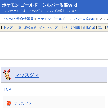
ポケモン ゴールド・シルバー攻略Wiki
このページでは「マッスグマ」について攻略しています。
ZAPAnet総合情報局
>
ポケモン ゴールド・シルバー攻略Wiki
> マッ
[
トップ
|
一覧
|
最終更新
|
検索
|
ヘルプ
] [
ページ編集
|
新規作成
|
差分
|
マッスグマ
†
TOP
マッスグマ