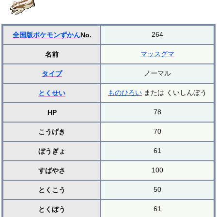
264
全国版ポケモンずかん
No.
マッスグマ
名前
ノーマル
タイプ
ものひろい
または くいしんぼう
とくせい
78
HP
70
こうげき
61
ぼうぎょ
100
すばやさ
50
とくこう
61
とくぼう