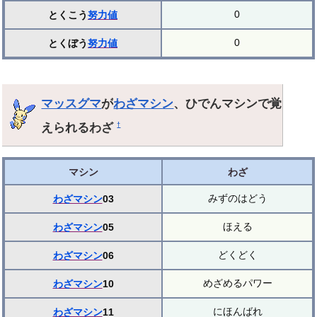
0
とくこう
努力値
0
とくぼう
努力値
マッスグマ
が
わざマシン
、ひでんマシンで覚
えられるわざ
†
マシン
わざ
みずのはどう
わざマシン
03
ほえる
わざマシン
05
どくどく
わざマシン
06
めざめるパワー
わざマシン
10
にほんばれ
わざマシン
11