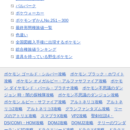
パルパーク
ポケウォーカー
ポケモンずかんNo.251～300
最終形態種族値一覧
色違い
全国図鑑入手後に出現するポケモン
総合種族値ランキング
道具を持っている野生ポケモン
ポケモン ゴールド・シルバー攻略
ポケモン ブラック・ホワイト
攻略
ポケモン オメガルビー・アルファサファイア攻略
ポケモ
ン ダイヤモンド・パール・プラチナ攻略
ポケモン不思議のダン
ジョン 時・闇の探検隊攻略
ポケモン不思議のダンジョン攻略
ポケモン ルビー・サファイア攻略
アルトネリコ攻略
アルトネ
リコ2攻略
アルトネリコ3攻略
グランファンタズム攻略
リー
ズのアトリエ攻略
スマブラX攻略
VP2攻略
聖剣伝説4・
DS(COM)・HOM攻略
DQMJ攻略
DQMJ2攻略
テリーのワンダ
ーランド3D攻略
ドラクエソード攻略
ドラクエ6攻略
ドラクエ