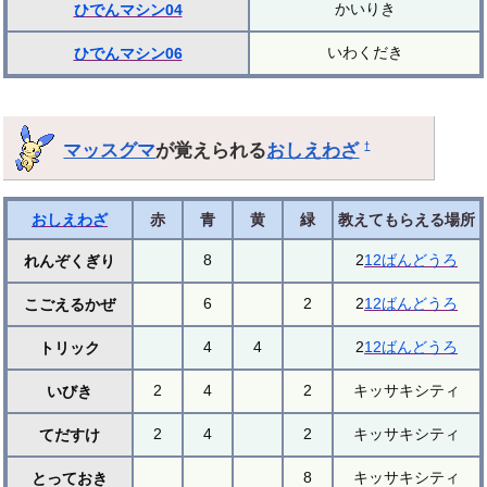
かいりき
ひでんマシン04
いわくだき
ひでんマシン06
マッスグマ
が覚えられる
おしえわざ
†
おしえわざ
赤
青
黄
緑
教えてもらえる場所
8
2
12ばんどうろ
れんぞくぎり
6
2
2
12ばんどうろ
こごえるかぜ
4
4
2
12ばんどうろ
トリック
2
4
2
キッサキシティ
いびき
2
4
2
キッサキシティ
てだすけ
8
キッサキシティ
とっておき