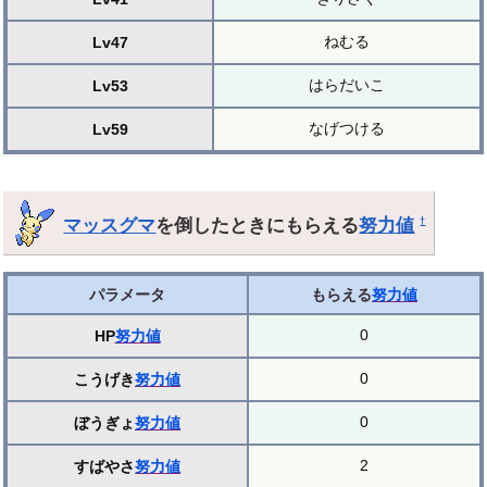
ねむる
Lv47
はらだいこ
Lv53
なげつける
Lv59
マッスグマ
を倒したときにもらえる
努力値
†
パラメータ
もらえる
努力値
0
HP
努力値
0
こうげき
努力値
0
ぼうぎょ
努力値
2
すばやさ
努力値