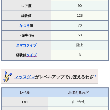
90
レア度
128
経験値
70
なつき
値
50
♀確率(%)
陸上
タマゴ
タイプ
3
経験値
タイプ
マッスグマ
がレベルアップでおぼえるわざ
†
レベル
おぼえるわざ
すりかえ
Lv1