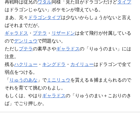
再戦時は従兄の
ワタル
同様「見た目がドラゴンだけど
タイプ
はドラゴンじゃない」ポケモンが増えている。
まあ、元々
ドラゴンタイプ
は少ないからしょうがないと言え
ばそれまでだが。
ギャラドス
・
プテラ
・
リザードン
は全て飛行が付属している
ので
デンリュウ
で問題ない。
ただし
プテラ
の素早さや
ギャラドス
の「りゅうのまい」には
注意。
残る
ハクリュー
・
キングドラ
・
カイリュー
はドラゴンで全て
弱点をつける。
「
りゅうのあな
」で
ミニリュウ
を貰える＆捕まえられるので
それを育てて挑むのもよし。
もしくは、やはり
ギャラドス
の「りゅうのまい＋こおりのき
ば」でごり押しか。