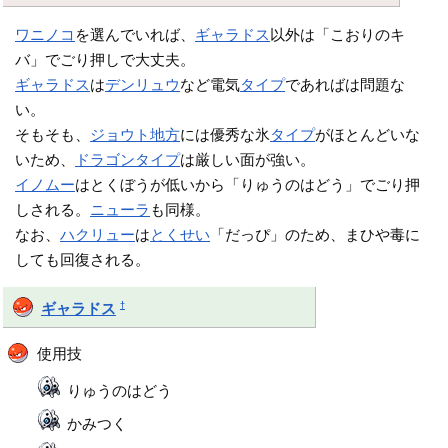
ワニノコ
を選んでいれば、
ギャラドス
以外は「こおりのキ
バ」でごり押しで大丈夫。
ギャラドス
は
デンリュウ
など電気
タイプ
であればは問題な
い。
そもそも、
ジョウト地方
には優秀な氷
タイプ
がほとんどいな
いため、
ドラゴンタイプ
は厳しい面が強い。
イノムー
はとくぼうが低いから「りゅうのはどう」でごり押
しされる。
ニューラ
も同様。
なお、
ハクリュー
は
とくせい
「だっぴ」のため、まひや毒に
しても回復される。
†
ギャラドス
使用技
りゅうのはどう
かみつく