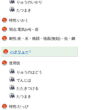
りゅうのいかり
たつまき
特性:いかく
弱点:電気(x4)・岩
耐性:炎・水・格闘・地面(無効)・虫・鋼
†
ハクリュー
使用技
りゅうのはどう
でんじは
たたきつける
たつまき
特性:だっぴ