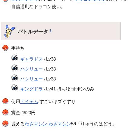
自信過剰なドラゴン使い。
バトルデータ
†
手持ち
ギャラドス
♀Lv38
ハクリュー
♀Lv38
ハクリュー
♀Lv38
キングドラ
♀Lv41 持ち物:オボンのみ
使用
アイテム
:すごいキズぐすり
賞金:4920円
貰える
わざマシン
:
わざマシン
59「りゅうのはどう」