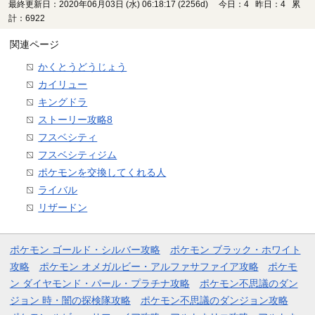
最終更新日：2020年06月03日 (水) 06:18:17
(2256d)
今日：4 昨日：4 累
計：6922
関連ページ
かくとうどうじょう
カイリュー
キングドラ
ストーリー攻略8
フスベシティ
フスベシティジム
ポケモンを交換してくれる人
ライバル
リザードン
ポケモン ゴールド・シルバー攻略
ポケモン ブラック・ホワイト
攻略
ポケモン オメガルビー・アルファサファイア攻略
ポケモ
ン ダイヤモンド・パール・プラチナ攻略
ポケモン不思議のダン
ジョン 時・闇の探検隊攻略
ポケモン不思議のダンジョン攻略