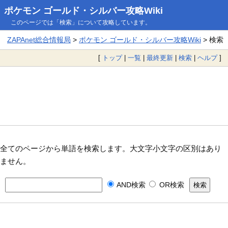
ポケモン ゴールド・シルバー攻略Wiki
このページでは「検索」について攻略しています。
ZAPAnet総合情報局
>
ポケモン ゴールド・シルバー攻略Wiki
> 検索
[
トップ
|
一覧
|
最終更新
|
検索
|
ヘルプ
]
全てのページから単語を検索します。大文字小文字の区別はあり
ません。
AND検索
OR検索