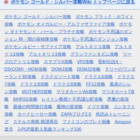
ポケモン ゴールド・シルバー攻略Wiki トップページに戻る
ポケモン ゴールド・シルバー攻略
ポケモン ブラック・ホワイト
攻略
ポケモン オメガルビー・アルファサファイア攻略
ポケモ
ン ダイヤモンド・パール・プラチナ攻略
ポケモン不思議のダン
ジョン 時・闇の探検隊攻略
ポケモン不思議のダンジョン攻略
ポケモン ルビー・サファイア攻略
アルトネリコ攻略
アルトネ
リコ2攻略
アルトネリコ3攻略
グランファンタズム攻略
リー
ズのアトリエ攻略
スマブラX攻略
VP2攻略
聖剣伝説4・
DS(COM)・HOM攻略
DQMJ攻略
DQMJ2攻略
テリーのワンダ
ーランド3D攻略
ドラクエソード攻略
ドラクエ6攻略
ドラクエ
7攻略
ドラクエ8攻略
ドラクエ9攻略
FF12攻略
風来のシレ
ン攻略
MOTHER3攻略
マリオカートWii攻略
マリオカート7攻
略
MHP2G攻略
レイトン教授と不思議な町攻略
悪魔の箱攻
略
最後の時間旅行攻略
魔神の笛攻略
イヅナ攻略
コンタクト
攻略
カードヒーロー攻略
ZAPAブログ2.0
色読みトレーニン
グ
ステルス将棋 棋譜再生
ファミコンのプレイ画像
Amazon
楽天
J-POP最新人気曲ランキング100