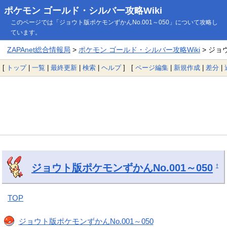
ポケモン ゴールド・シルバー攻略Wiki
このページでは「ジョウト版ポケモンずかんNo.001～050」について攻略し
ています。
ZAPAnet総合情報局
>
ポケモン ゴールド・シルバー攻略Wiki
> ジョ
[
トップ
|
一覧
|
最終更新
|
検索
|
ヘルプ
] [
ページ編集
|
新規作成
|
差分
|
ジョウト版ポケモンずかんNo.001～050
†
TOP
ジョウト版ポケモンずかんNo.001～050