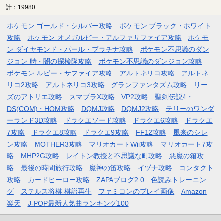
計：19980
ポケモン ゴールド・シルバー攻略
ポケモン ブラック・ホワイト
攻略
ポケモン オメガルビー・アルファサファイア攻略
ポケモ
ン ダイヤモンド・パール・プラチナ攻略
ポケモン不思議のダン
ジョン 時・闇の探検隊攻略
ポケモン不思議のダンジョン攻略
ポケモン ルビー・サファイア攻略
アルトネリコ攻略
アルトネ
リコ2攻略
アルトネリコ3攻略
グランファンタズム攻略
リー
ズのアトリエ攻略
スマブラX攻略
VP2攻略
聖剣伝説4・
DS(COM)・HOM攻略
DQMJ攻略
DQMJ2攻略
テリーのワンダ
ーランド3D攻略
ドラクエソード攻略
ドラクエ6攻略
ドラクエ
7攻略
ドラクエ8攻略
ドラクエ9攻略
FF12攻略
風来のシレ
ン攻略
MOTHER3攻略
マリオカートWii攻略
マリオカート7攻
略
MHP2G攻略
レイトン教授と不思議な町攻略
悪魔の箱攻
略
最後の時間旅行攻略
魔神の笛攻略
イヅナ攻略
コンタクト
攻略
カードヒーロー攻略
ZAPAブログ2.0
色読みトレーニン
グ
ステルス将棋 棋譜再生
ファミコンのプレイ画像
Amazon
楽天
J-POP最新人気曲ランキング100