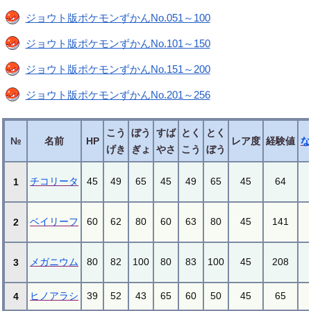
ジョウト版ポケモンずかんNo.051～100
ジョウト版ポケモンずかんNo.101～150
ジョウト版ポケモンずかんNo.151～200
ジョウト版ポケモンずかんNo.201～256
こう
ぼう
すば
とく
とく
№
名前
HP
レア度
経験値
な
げき
ぎょ
やさ
こう
ぼう
チコリータ
45
49
65
45
49
65
45
64
1
ベイリーフ
60
62
80
60
63
80
45
141
2
メガニウム
80
82
100
80
83
100
45
208
3
ヒノアラシ
39
52
43
65
60
50
45
65
4