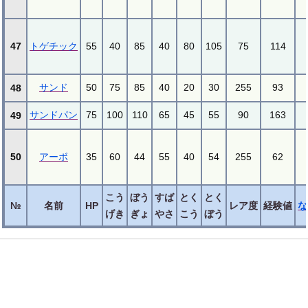
47
トゲチック
55
40
85
40
80
105
75
114
サンド
50
75
85
40
20
30
255
93
48
サンドパン
75
100
110
65
45
55
90
163
49
50
アーボ
35
60
44
55
40
54
255
62
こう
ぼう
すば
とく
とく
№
名前
HP
レア度
経験値
な
げき
ぎょ
やさ
こう
ぼう