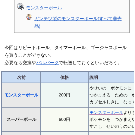
モンスターボール
ガンテツ製のモンスターボール(すべて非売
品)
今回はリピートボール、タイマーボール、ゴージャスボール
を買うことができない。
必要なら交換や
パルパーク
で転送しておくといいだろう。
名前
価格
説明
やせいの ポケモンに
モンスターボール
200円
つかまえる ための 
カプセルしきに なっ
モンスターボール
より
スーパーボール
600円
ポケモンを つかまえ
すこし せいのうのい