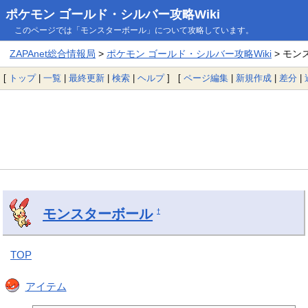
ポケモン ゴールド・シルバー攻略Wiki
このページでは「モンスターボール」について攻略しています。
ZAPAnet総合情報局
>
ポケモン ゴールド・シルバー攻略Wiki
> モン
[
トップ
|
一覧
|
最終更新
|
検索
|
ヘルプ
] [
ページ編集
|
新規作成
|
差分
|
モンスターボール
†
TOP
アイテム