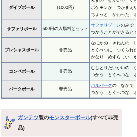
みずの せかいで く
ダイブボール
(1000円)
ポケモンが つかまえ
ちょっと かわった 
サファリゾーン
のみで
500円の入場料とセット
サファリボール
つかうことができると
なにかの きねんの 
プレシャスボール
非売品
とくべつに つくられ
かなり めずらしい 
むしとりたいかいの 
非売品
コンペボール
つかう とくべつな 
パルパーク
の なかで
非売品
パークボール
つかう とくべつな 
ガンテツ
製の
モンスターボール
(すべて非売
品)
†