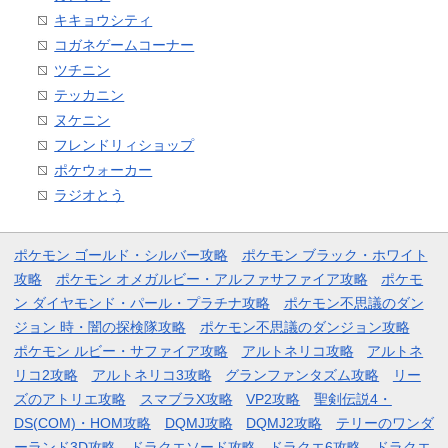
キキョウシティ
コガネゲームコーナー
ツチニン
テッカニン
ヌケニン
フレンドリィショップ
ポケウォーカー
ラジオとう
ポケモン ゴールド・シルバー攻略
ポケモン ブラック・ホワイト
攻略
ポケモン オメガルビー・アルファサファイア攻略
ポケモ
ン ダイヤモンド・パール・プラチナ攻略
ポケモン不思議のダン
ジョン 時・闇の探検隊攻略
ポケモン不思議のダンジョン攻略
ポケモン ルビー・サファイア攻略
アルトネリコ攻略
アルトネ
リコ2攻略
アルトネリコ3攻略
グランファンタズム攻略
リー
ズのアトリエ攻略
スマブラX攻略
VP2攻略
聖剣伝説4・
DS(COM)・HOM攻略
DQMJ攻略
DQMJ2攻略
テリーのワンダ
ーランド3D攻略
ドラクエソード攻略
ドラクエ6攻略
ドラクエ