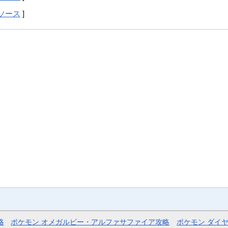
ソース
]
略
ポケモン オメガルビー・アルファサファイア攻略
ポケモン ダイ