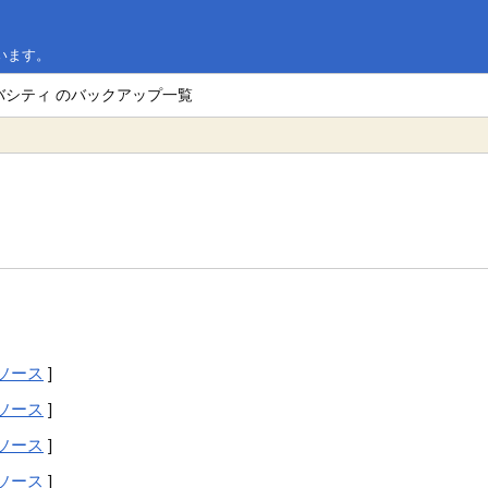
います。
バシティ のバックアップ一覧
ソース
]
ソース
]
ソース
]
ソース
]