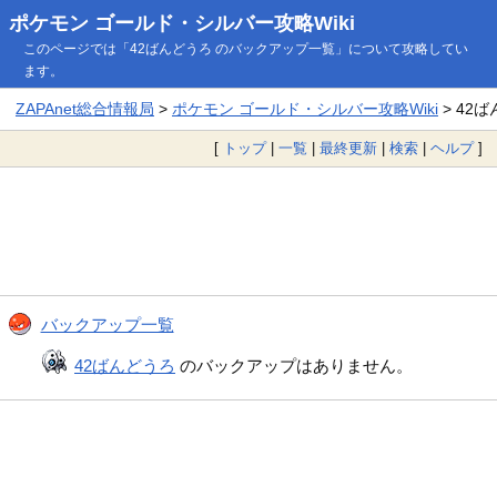
ポケモン ゴールド・シルバー攻略Wiki
このページでは「42ばんどうろ のバックアップ一覧」について攻略してい
ます。
ZAPAnet総合情報局
>
ポケモン ゴールド・シルバー攻略Wiki
> 42
[
トップ
|
一覧
|
最終更新
|
検索
|
ヘルプ
]
バックアップ一覧
42ばんどうろ
のバックアップはありません。