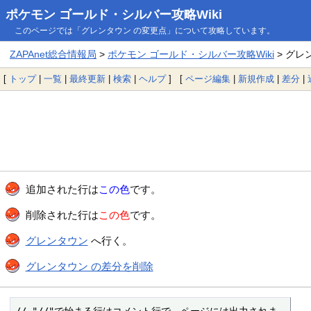
ポケモン ゴールド・シルバー攻略Wiki
このページでは「グレンタウン の変更点」について攻略しています。
ZAPAnet総合情報局
>
ポケモン ゴールド・シルバー攻略Wiki
> グレ
[
トップ
|
一覧
|
最終更新
|
検索
|
ヘルプ
] [
ページ編集
|
新規作成
|
差分
|
追加された行は
この色
です。
削除された行は
この色
です。
グレンタウン
へ行く。
グレンタウン の差分を削除