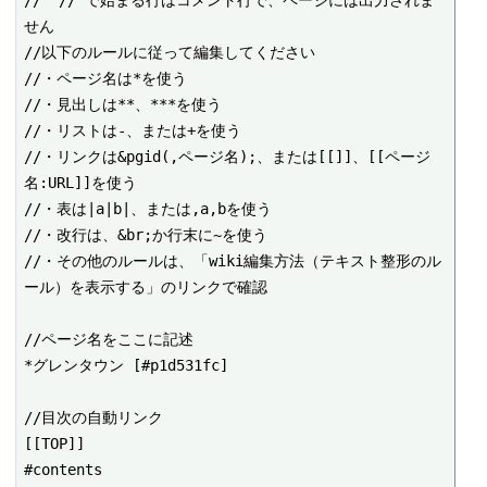
// "//"で始まる行はコメント行で、ページには出力されま
せん

//以下のルールに従って編集してください

//・ページ名は*を使う

//・見出しは**、***を使う

//・リストは-、または+を使う

//・リンクは&pgid(,ページ名);、または[[]]、[[ページ
名:URL]]を使う

//・表は|a|b|、または,a,bを使う

//・改行は、&br;か行末に~を使う

//・その他のルールは、「wiki編集方法（テキスト整形のル
ール）を表示する」のリンクで確認

//ページ名をここに記述

*グレンタウン [#p1d531fc]

//目次の自動リンク

[[TOP]]

#contents
