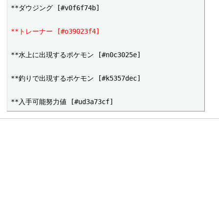
**ダウジング [#v0f6f74b]

**トレーナー [#o39023f4]
**水上に出現するポケモン [#n0c3025e]

**釣りで出現するポケモン [#k5357dec]
