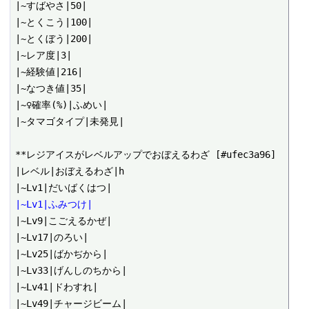
|~すばやさ|50|

|~とくこう|100|

|~とくぼう|200|

|~レア度|3|

|~経験値|216|

|~なつき値|35|

|~♀確率(%)|ふめい|

|~タマゴタイプ|未発見|

**レジアイスがレベルアップでおぼえるわざ [#ufec3a96]

|レベル|おぼえるわざ|h

|~Lv1|ふみつけ|
|~Lv9|こごえるかぜ|

|~Lv17|のろい|

|~Lv25|ばかぢから|

|~Lv33|げんしのちから|

|~Lv41|ドわすれ|

|~Lv49|チャージビーム|
