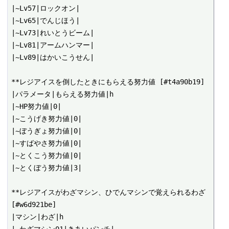
|~Lv57|ロックオン|

|~Lv65|でんじほう|

|~Lv73|れいとうビーム|

|~Lv81|アームハンマー|

|~Lv89|はかいこうせん|

**レジアイスを倒したときにもらえる努力値 [#t4a90b19]

|パラメータ|もらえる努力値|h

|~HP努力値|0|

|~こうげき努力値|0|

|~ぼうぎょ努力値|0|

|~すばやさ努力値|0|

|~とくこう努力値|0|

|~とくぼう努力値|3|

**レジアイスがわざマシン、ひでんマシンで覚えられるわざ 
[#w6d921be]

|マシン|わざ|h
