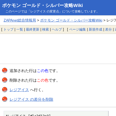
ポケモン ゴールド・シルバー攻略Wiki
このページでは「レジアイス の変更点」について攻略しています。
ZAPAnet総合情報局
>
ポケモン ゴールド・シルバー攻略Wiki
> レジ
[
トップ
|
一覧
|
最終更新
|
検索
|
ヘルプ
] [
ページ編集
|
新規作成
|
差分
|
追加された行は
この色
です。
削除された行は
この色
です。
レジアイス
へ行く。
レジアイス の差分を削除