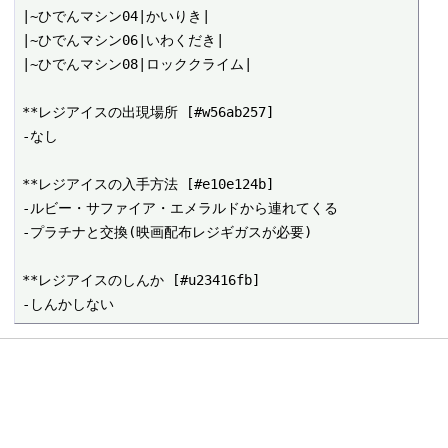
|~ひでんマシン04|かいりき|

|~ひでんマシン06|いわくだき|

|~ひでんマシン08|ロッククライム|

**レジアイスの出現場所 [#w56ab257]

-なし

**レジアイスの入手方法 [#e10e124b]

-ルビー・サファイア・エメラルドから連れてくる

-プラチナと交換(映画配布レジギガスが必要)

**レジアイスのしんか [#u23416fb]
