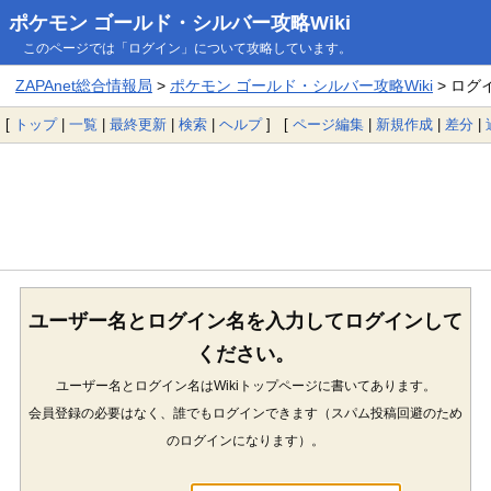
ポケモン ゴールド・シルバー攻略Wiki
このページでは「ログイン」について攻略しています。
ZAPAnet総合情報局
>
ポケモン ゴールド・シルバー攻略Wiki
> ログ
[
トップ
|
一覧
|
最終更新
|
検索
|
ヘルプ
] [
ページ編集
|
新規作成
|
差分
|
ユーザー名とログイン名を入力してログインして
ください。
ユーザー名とログイン名はWikiトップページに書いてあります。
会員登録の必要はなく、誰でもログインできます（スパム投稿回避のため
のログインになります）。