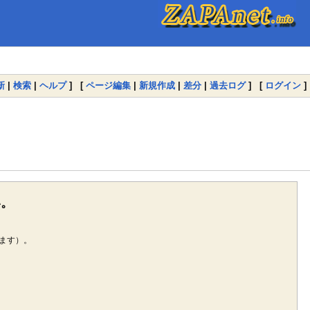
新
|
検索
|
ヘルプ
] [
ページ編集
|
新規作成
|
差分
|
過去ログ
] [
ログイン
]
い。
ます）。