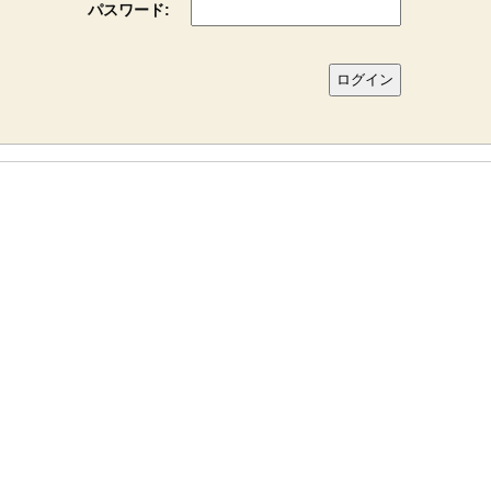
パスワード: