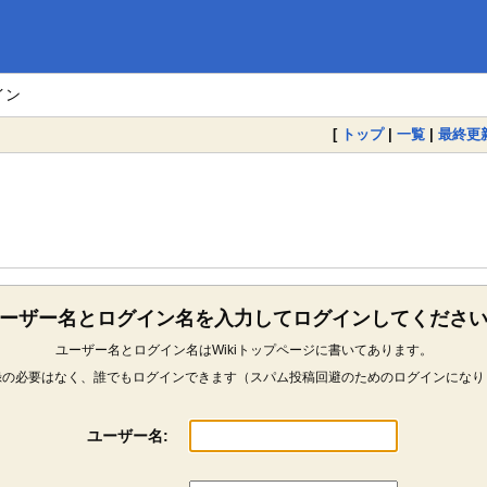
イン
[
トップ
|
一覧
|
最終更
ーザー名とログイン名を入力してログインしてくださ
ユーザー名とログイン名はWikiトップページに書いてあります。
録の必要はなく、誰でもログインできます（スパム投稿回避のためのログインになり
ユーザー名: