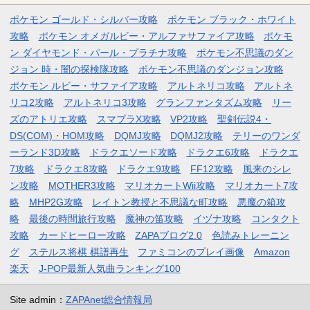
ポケモン ゴールド・シルバー攻略
ポケモン ブラック・ホワイト
攻略
ポケモン オメガルビー・アルファサファイア攻略
ポケモ
ン ダイヤモンド・パール・プラチナ攻略
ポケモン不思議のダン
ジョン 時・闇の探検隊攻略
ポケモン不思議のダンジョン攻略
ポケモン ルビー・サファイア攻略
アルトネリコ攻略
アルトネ
リコ2攻略
アルトネリコ3攻略
グランファンタズム攻略
リー
ズのアトリエ攻略
スマブラX攻略
VP2攻略
聖剣伝説4・
DS(COM)・HOM攻略
DQMJ攻略
DQMJ2攻略
テリーのワンダ
ーランド3D攻略
ドラクエソード攻略
ドラクエ6攻略
ドラクエ
7攻略
ドラクエ8攻略
ドラクエ9攻略
FF12攻略
風来のシレ
ン攻略
MOTHER3攻略
マリオカートWii攻略
マリオカート7攻
略
MHP2G攻略
レイトン教授と不思議な町攻略
悪魔の箱攻
略
最後の時間旅行攻略
魔神の笛攻略
イヅナ攻略
コンタクト
攻略
カードヒーロー攻略
ZAPAブログ2.0
色読みトレーニン
グ
ステルス将棋 棋譜再生
ファミコンのプレイ画像
Amazon
楽天
J-POP最新人気曲ランキング100
Site admin：
ZAPAnet総合情報局