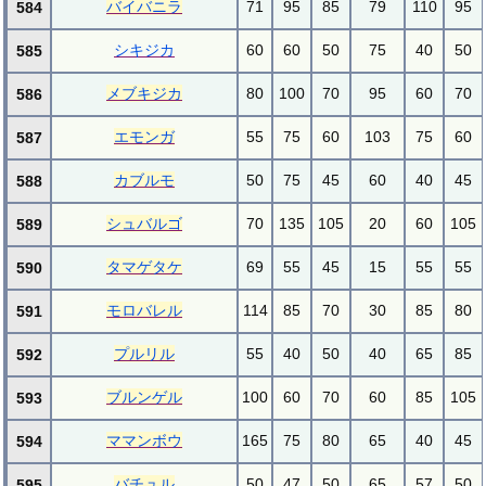
バイバニラ
71
95
85
79
110
95
584
シキジカ
60
60
50
75
40
50
585
メブキジカ
80
100
70
95
60
70
586
エモンガ
55
75
60
103
75
60
587
カブルモ
50
75
45
60
40
45
588
シュバルゴ
70
135
105
20
60
105
589
タマゲタケ
69
55
45
15
55
55
590
モロバレル
114
85
70
30
85
80
591
プルリル
55
40
50
40
65
85
592
ブルンゲル
100
60
70
60
85
105
593
ママンボウ
165
75
80
65
40
45
594
バチュル
50
47
50
65
57
50
595