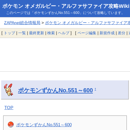
ポケモン オメガルビー・アルファサファイア攻略Wiki
このページでは「ポケモンずかんNo.551～600」について攻略しています。
ZAPAnet総合情報局
>
ポケモン オメガルビー・アルファサファイア攻略
[
トップ
|
一覧
|
最終更新
|
検索
|
ヘルプ
] [
ページ編集
|
新規作成
|
差分
|
ポケモンずかんNo.551～600
†
TOP
ポケモンずかんNo.551～600