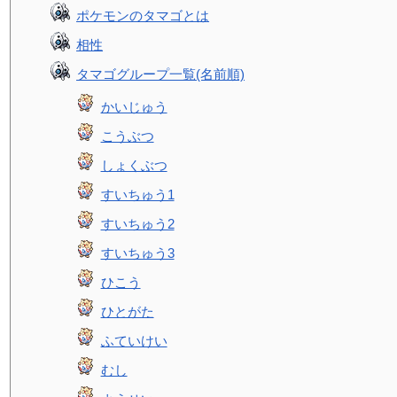
ポケモンのタマゴとは
相性
タマゴグループ一覧(名前順)
かいじゅう
こうぶつ
しょくぶつ
すいちゅう1
すいちゅう2
すいちゅう3
ひこう
ひとがた
ふていけい
むし