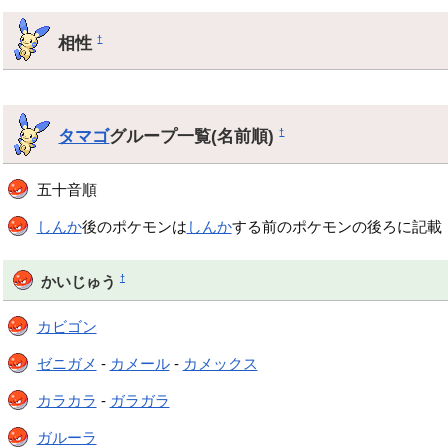
相性
†
タマゴ
グループ一覧(名前順)
†
五十音順
しんか
後のポケモンは
しんか
する前のポケモンの後ろに記載
†
かいじゅう
カビゴン
ゼニガメ
-
カメール
-
カメックス
カラカラ
-
ガラガラ
ガルーラ