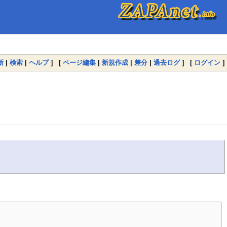
新
|
検索
|
ヘルプ
] [
ページ編集
|
新規作成
|
差分
|
過去ログ
] [
ログイン
]