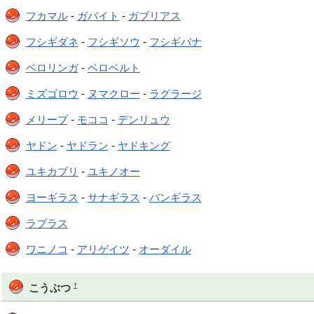
フカマル
-
ガバイト
-
ガブリアス
フシギダネ
-
フシギソウ
-
フシギバナ
ベロリンガ
-
ベロベルト
ミズゴロウ
-
ヌマクロー
-
ラグラージ
メリープ
-
モココ
-
デンリュウ
ヤドン
-
ヤドラン
-
ヤドキング
ユキカブリ
-
ユキノオー
ヨーギラス
-
サナギラス
-
バンギラス
ラプラス
ワニノコ
-
アリゲイツ
-
オーダイル
†
こうぶつ