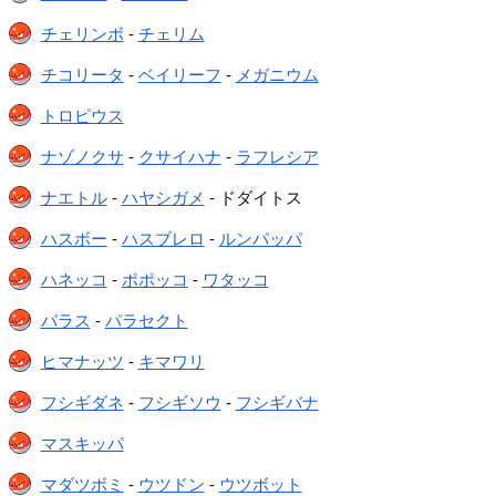
チェリンボ
-
チェリム
チコリータ
-
ベイリーフ
-
メガニウム
トロピウス
ナゾノクサ
-
クサイハナ
-
ラフレシア
ナエトル
-
ハヤシガメ
- ドダイトス
ハスボー
-
ハスブレロ
-
ルンパッパ
ハネッコ
-
ポポッコ
-
ワタッコ
パラス
-
パラセクト
ヒマナッツ
-
キマワリ
フシギダネ
-
フシギソウ
-
フシギバナ
マスキッパ
マダツボミ
-
ウツドン
-
ウツボット