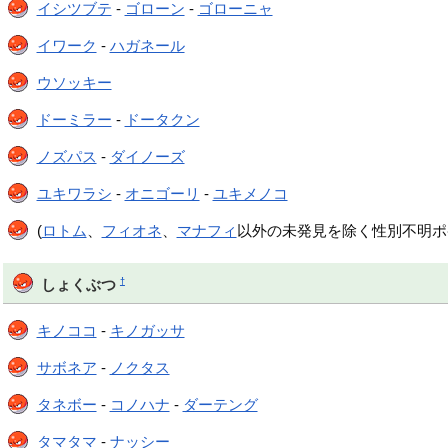
イシツブテ
-
ゴローン
-
ゴローニャ
イワーク
-
ハガネール
ウソッキー
ドーミラー
-
ドータクン
ノズパス
-
ダイノーズ
ユキワラシ
-
オニゴーリ
-
ユキメノコ
(
ロトム
、
フィオネ
、
マナフィ
以外の未発見を除く性別不明ポ
†
しょくぶつ
キノココ
-
キノガッサ
サボネア
-
ノクタス
タネボー
-
コノハナ
-
ダーテング
タマタマ
-
ナッシー