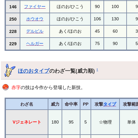
ファイヤー
ほのお/ひこう
90
100
146
ホウオウ
ほのお/ひこう
106
130
250
デルビル
あく/ほのお
45
60
228
ヘルガー
あく/ほのお
75
90
229
ほのおタイプ
のわざ一覧(威力順)
†
赤字
の技は今作から登場した新技。
わざ名
威力
命中率
PP
攻撃
タイプ
攻撃範
Vジェネレート
180
95
5
☆物理
単体