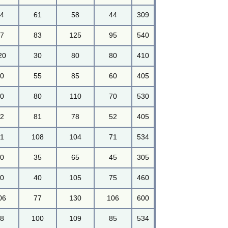
44
61
58
44
309
67
83
125
95
540
20
30
80
80
410
60
55
85
60
405
70
80
110
70
530
52
81
78
52
405
71
108
104
71
534
40
35
65
45
305
70
40
105
75
460
06
77
130
106
600
78
100
109
85
534