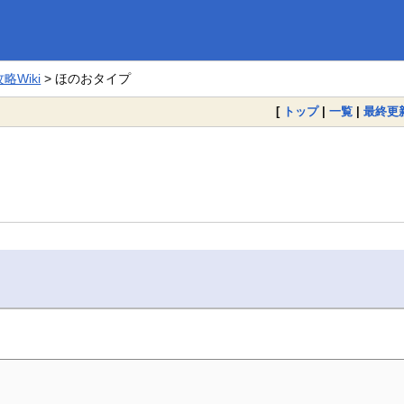
Wiki
> ほのおタイプ
[
トップ
|
一覧
|
最終更