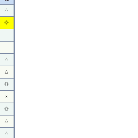
△
◎
△
△
◎
×
◎
△
△