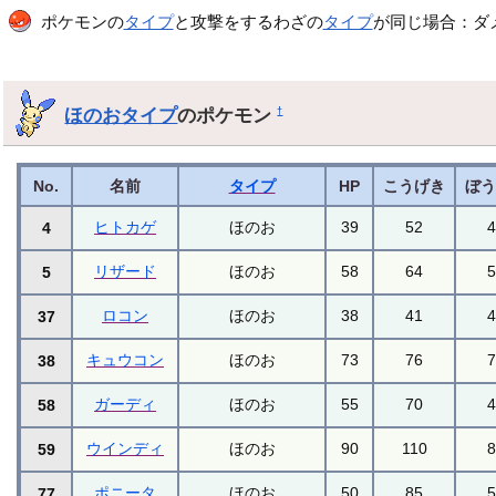
ポケモンの
タイプ
と攻撃をするわざの
タイプ
が同じ場合：ダメ
ほのおタイプ
のポケモン
†
No.
名前
タイプ
HP
こうげき
ぼ
ヒトカゲ
ほのお
39
52
4
リザード
ほのお
58
64
5
ロコン
ほのお
38
41
37
キュウコン
ほのお
73
76
38
ガーディ
ほのお
55
70
58
ウインディ
ほのお
90
110
59
ポニータ
ほのお
50
85
77