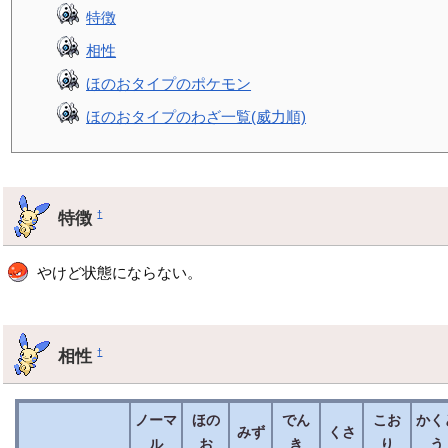
特徴
相性
ほのおタイプのポケモン
ほのおタイプのわざ一覧(威力順)
特徴
†
やけど状態にならない。
相性
†
ノーマ
ほの
でん
こお
かく
みず
くさ
ル
お
き
り
う