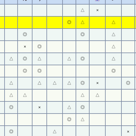
△
×
◎
△
△
◎
◎
△
×
◎
△
△
◎
△
△
◎
△
◎
◎
◎
△
△
△
△
◎
×
◎
△
△
△
△
◎
×
△
◎
◎
△
◎
△
×