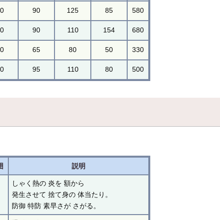
90
90
125
85
580
90
90
110
154
680
30
65
80
50
330
50
95
110
80
500
囲
説明
しゃく熱の 炎を 額から
発生させて 捨て身の 体当たり。
防御 特防 素早さが さがる。