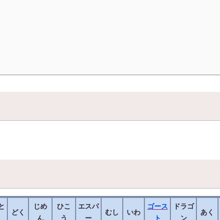
と
じめ
ひこ
エスパ
ゴース
ドラゴ
どく
むし
いわ
あく
ん
う
ー
ト
ン