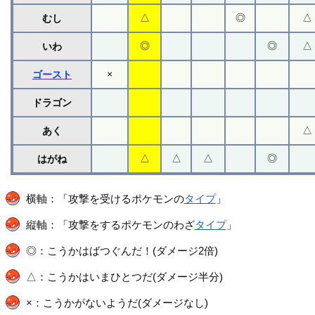
△
◎
△
むし
◎
◎
△
いわ
×
ゴースト
ドラゴン
△
あく
△
△
△
◎
はがね
横軸：「攻撃を受けるポケモンの
タイプ
」
縦軸：「攻撃をするポケモンのわざ
タイプ
」
◎：こうかはばつぐんだ！(ダメージ2倍)
△：こうかはいまひとつだ(ダメージ半分)
×：こうかがないようだ(ダメージなし)