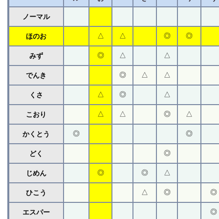
ノーマル
△
△
◎
◎
ほのお
◎
△
△
みず
◎
△
△
でんき
△
◎
△
くさ
△
△
◎
△
こおり
◎
◎
かくとう
◎
どく
◎
◎
△
じめん
△
◎
◎
ひこう
◎
エスパー