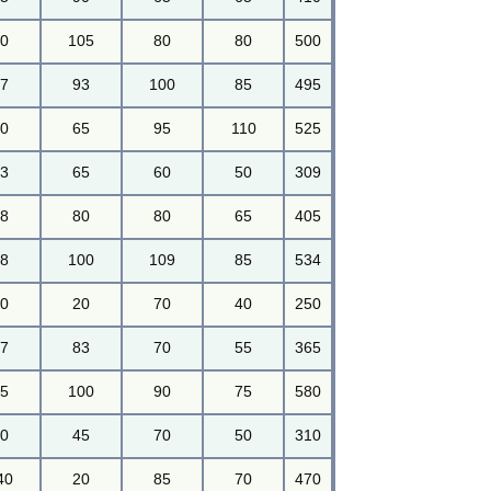
70
105
80
80
500
57
93
100
85
495
60
65
95
110
525
43
65
60
50
309
58
80
80
65
405
78
100
109
85
534
40
20
70
40
250
37
83
70
55
365
85
100
90
75
580
40
45
70
50
310
40
20
85
70
470