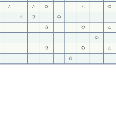
△
△
◎
△
◎
△
◎
◎
◎
◎
△
◎
◎
◎
△
◎