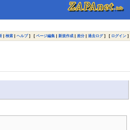
新
|
検索
|
ヘルプ
] [
ページ編集
|
新規作成
|
差分
|
過去ログ
] [
ログイン
]