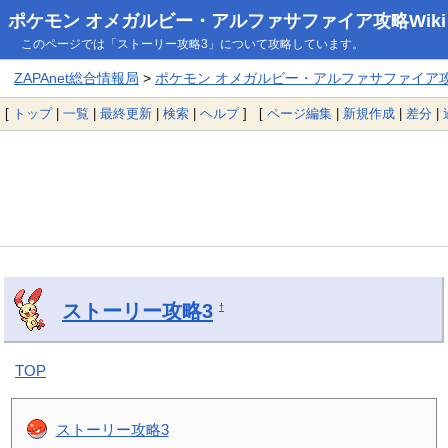
ポケモン オメガルビー・アルファサファイア攻略Wiki
このページでは「ストーリー攻略3」について攻略しています。
ZAPAnet総合情報局
>
ポケモン オメガルビー・アルファサファイア攻略
[
トップ
|
一覧
|
最終更新
|
検索
|
ヘルプ
] [
ページ編集
|
新規作成
|
差分
|
ストーリー攻略3
†
TOP
ストーリー攻略3