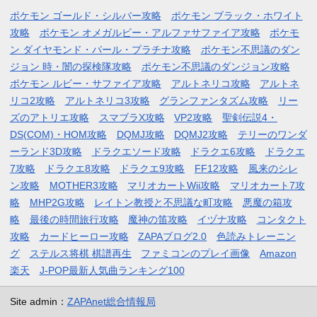
ポケモン ゴールド・シルバー攻略
ポケモン ブラック・ホワイト
攻略
ポケモン オメガルビー・アルファサファイア攻略
ポケモ
ン ダイヤモンド・パール・プラチナ攻略
ポケモン不思議のダン
ジョン 時・闇の探検隊攻略
ポケモン不思議のダンジョン攻略
ポケモン ルビー・サファイア攻略
アルトネリコ攻略
アルトネ
リコ2攻略
アルトネリコ3攻略
グランファンタズム攻略
リー
ズのアトリエ攻略
スマブラX攻略
VP2攻略
聖剣伝説4・
DS(COM)・HOM攻略
DQMJ攻略
DQMJ2攻略
テリーのワンダ
ーランド3D攻略
ドラクエソード攻略
ドラクエ6攻略
ドラクエ
7攻略
ドラクエ8攻略
ドラクエ9攻略
FF12攻略
風来のシレ
ン攻略
MOTHER3攻略
マリオカートWii攻略
マリオカート7攻
略
MHP2G攻略
レイトン教授と不思議な町攻略
悪魔の箱攻
略
最後の時間旅行攻略
魔神の笛攻略
イヅナ攻略
コンタクト
攻略
カードヒーロー攻略
ZAPAブログ2.0
色読みトレーニン
グ
ステルス将棋 棋譜再生
ファミコンのプレイ画像
Amazon
楽天
J-POP最新人気曲ランキング100
Site admin：
ZAPAnet総合情報局