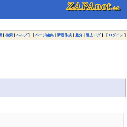
新
|
検索
|
ヘルプ
] [
ページ編集
|
新規作成
|
差分
|
過去ログ
] [
ログイン
]