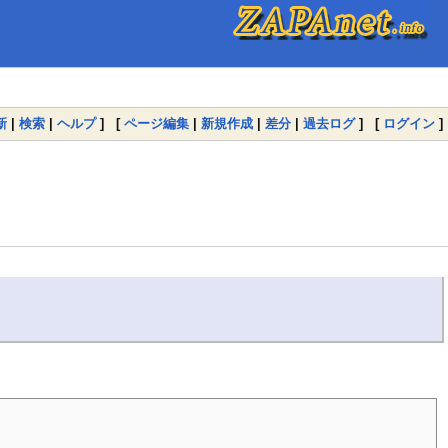
新
|
検索
|
ヘルプ
] [
ページ編集
|
新規作成
|
差分
|
過去ログ
] [
ログイン
]