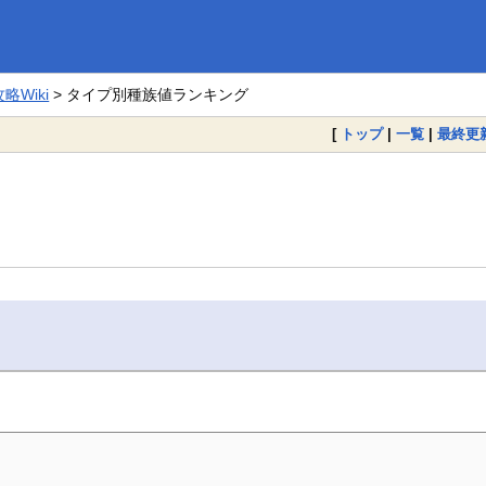
。
Wiki
> タイプ別種族値ランキング
[
トップ
|
一覧
|
最終更