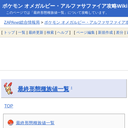
ポケモン オメガルビー・アルファサファイア攻略Wiki
このページでは「最終形態種族値一覧」について攻略しています。
ZAPAnet総合情報局
>
ポケモン オメガルビー・アルファサファイア攻略
[
トップ
|
一覧
|
最終更新
|
検索
|
ヘルプ
] [
ページ編集
|
新規作成
|
差分
|
最終形態種族値一覧
†
TOP
最終形態種族値一覧