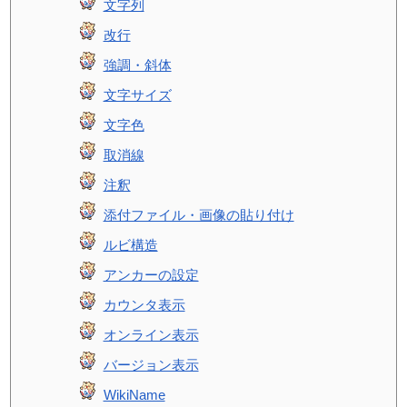
文字列
改行
強調・斜体
文字サイズ
文字色
取消線
注釈
添付ファイル・画像の貼り付け
ルビ構造
アンカーの設定
カウンタ表示
オンライン表示
バージョン表示
WikiName