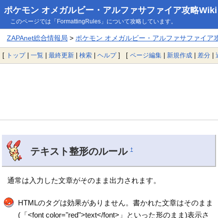
ポケモン オメガルビー・アルファサファイア攻略Wiki
このページでは「FormattingRules」について攻略しています。
ZAPAnet総合情報局
>
ポケモン オメガルビー・アルファサファイア攻略
[
トップ
|
一覧
|
最終更新
|
検索
|
ヘルプ
] [
ページ編集
|
新規作成
|
差分
|
テキスト整形のルール
†
通常は入力した文章がそのまま出力されます。
HTMLのタグは効果がありません。書かれた文章はそのまま
(「<font color="red">text</font>」といった形のまま)表示さ