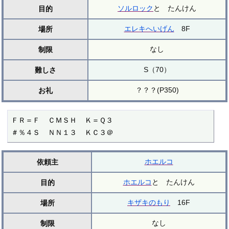
ソルロック
と たんけん
目的
エレキへいげん
8F
場所
なし
制限
S（70）
難しさ
？？？(P350)
お礼
ＦＲ＝Ｆ  ＣＭＳＨ  Ｋ＝Ｑ３

＃％４Ｓ  ＮＮ１３  ＫＣ３＠
ホエルコ
依頼主
ホエルコ
と たんけん
目的
キザキのもり
16F
場所
なし
制限