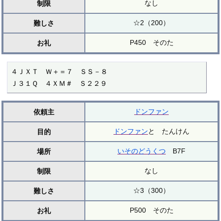
なし
制限
☆2（200）
難しさ
P450 そのた
お礼
４ＪＸＴ　Ｗ＋＝７　ＳＳ－８

Ｊ３１Ｑ　４ＸＭ＃　Ｓ２２９
ドンファン
依頼主
ドンファン
と たんけん
目的
いそのどうくつ
B7F
場所
なし
制限
☆3（300）
難しさ
P500 そのた
お礼