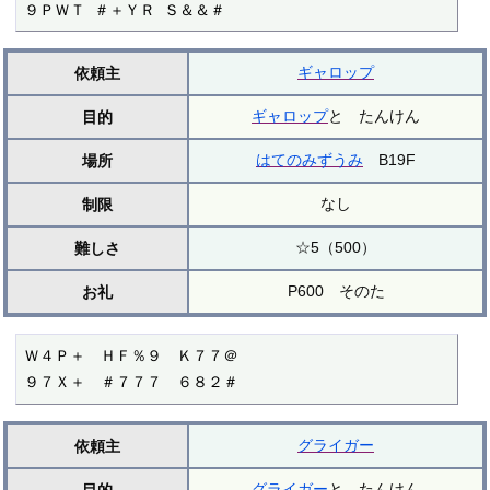
９ＰＷＴ ＃＋ＹＲ Ｓ＆＆＃
ギャロップ
依頼主
ギャロップ
と たんけん
目的
はてのみずうみ
B19F
場所
なし
制限
☆5（500）
難しさ
P600 そのた
お礼
Ｗ４Ｐ＋　ＨＦ％９　Ｋ７７＠

９７Ｘ＋　＃７７７　６８２＃
グライガー
依頼主
グライガー
と たんけん
目的