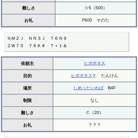
☆5（500）
難しさ
P600 そのた
お礼
％Ｍ２Ｊ　ＮＮ３Ｊ　Ｔ６Ｎ９

２Ｗ７５　７６Ｋ＃　Ｔ＋１＆
ヒポポタス
依頼主
ヒポポタス
と たんけん
目的
しめったいわば
B4F
場所
なし
制限
Ｃ（20）
難しさ
？？？
お礼