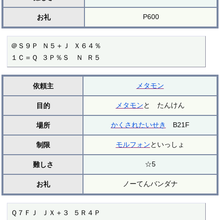
P600
お礼
＠Ｓ９Ｐ Ｎ５＋Ｊ Ｘ６４％

１Ｃ＝Ｑ ３Ｐ％Ｓ　Ｎ Ｒ５
メタモン
依頼主
メタモン
と たんけん
目的
かくされたいせき
B21F
場所
モルフォン
といっしょ
制限
☆5
難しさ
ノーてんバンダナ
お礼
Ｑ７ＦＪ ＪＸ＋３ ５Ｒ４Ｐ
