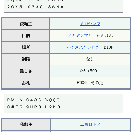
２ＱＸ５　＃３＃Ｃ　８ＷＮ＝　
メガヤンマ
依頼主
メガヤンマ
と たんけん
目的
かくされたいせき
B19F
場所
なし
制限
☆5（500）
難しさ
P600 そのた
お礼
ＲＭ－Ｎ Ｃ４８Ｓ ％ＱＱＱ

０＃Ｆ２ ９ＨＰ８ Ｈ２Ｋ３
ニョロトノ
依頼主