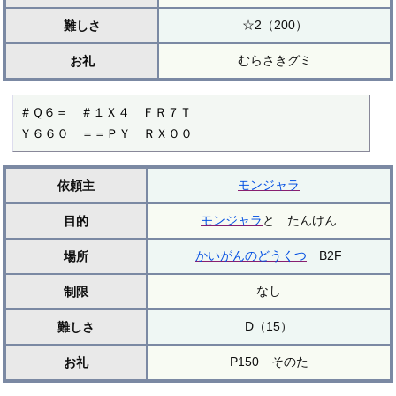
☆2（200）
難しさ
むらさきグミ
お礼
＃Ｑ６＝　＃１Ｘ４　ＦＲ７Ｔ

Ｙ６６０　＝＝ＰＹ　ＲＸ００
モンジャラ
依頼主
モンジャラ
と たんけん
目的
かいがんのどうくつ
B2F
場所
なし
制限
D（15）
難しさ
P150 そのた
お礼