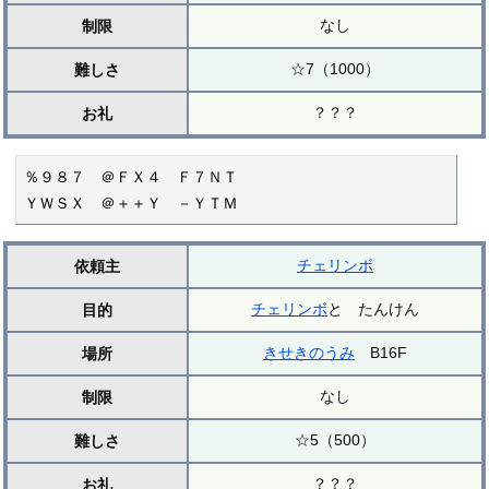
なし
制限
☆7（1000）
難しさ
？？？
お礼
％９８７　＠ＦＸ４　Ｆ７ＮＴ

ＹＷＳＸ　＠＋＋Ｙ　－ＹＴＭ
チェリンボ
依頼主
チェリンボ
と たんけん
目的
きせきのうみ
B16F
場所
なし
制限
☆5（500）
難しさ
？？？
お礼