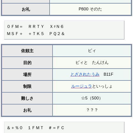
P800 そのた
お礼
０ＦＭ＝  ＲＲＴＹ  Ｘ♯Ｎ６

ＭＳＦ＋  ＋ＴＫ５　ＰＱ２＆ 
ピィ
依頼主
ピィと たんけん
目的
とざされたうみ
B11F
場所
ルージュラ
といっしょ
制限
☆5（500）
難しさ
？？？
お礼
＆＋％０　１ＦＭＴ　＃＝ＦＣ
