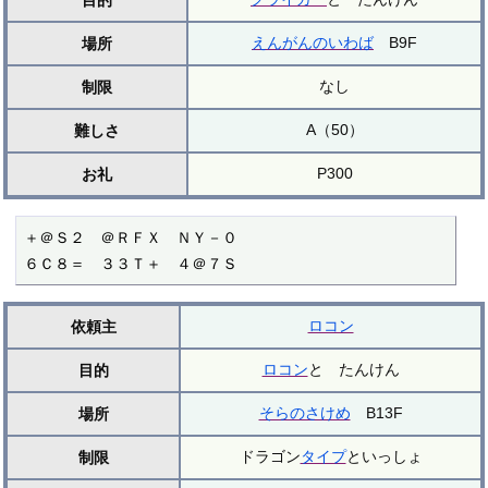
えんがんのいわば
B9F
場所
なし
制限
A（50）
難しさ
P300
お礼
＋＠Ｓ２　＠ＲＦＸ　ＮＹ－０

６Ｃ８＝　３３Ｔ＋　４＠７Ｓ
ロコン
依頼主
ロコン
と たんけん
目的
そらのさけめ
B13F
場所
ドラゴン
タイプ
といっしょ
制限