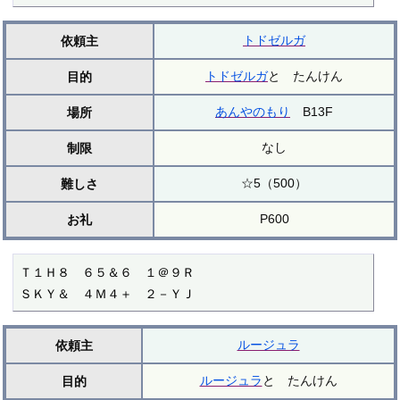
トドゼルガ
依頼主
トドゼルガ
と たんけん
目的
あんやのもり
B13F
場所
なし
制限
☆5（500）
難しさ
P600
お礼
Ｔ１Ｈ８　６５＆６　１＠９Ｒ

ＳＫＹ＆　４Ｍ４＋　２－ＹＪ
ルージュラ
依頼主
ルージュラ
と たんけん
目的