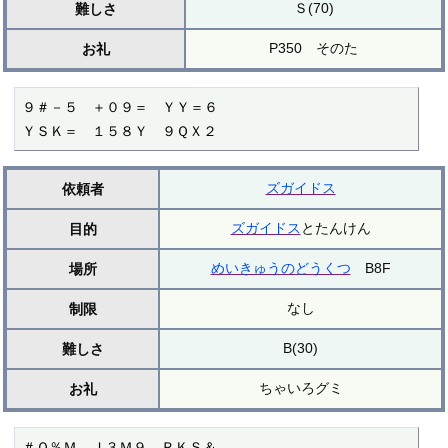
Ｓ(70)
難しさ
P350 そのた
お礼
９＃－５　＋０９＝　ＹＹ＝６

ＹＳＫ＝　１５８Ｙ　９ＱＸ２
ズガイドス
依頼者
ズガイドス
とたんけん
目的
めいきゅうのどうくつ
B8F
場所
なし
制限
B(30)
難しさ
ちゃいろグミ
お礼
＃Ｑ％Ｍ　Ｊ３Ｍ９　ＲＫＳ＆
