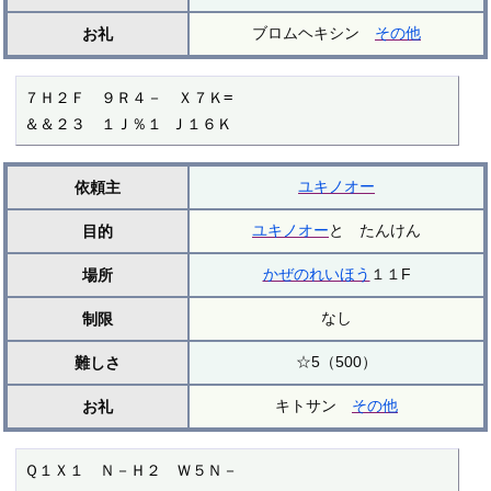
ブロムヘキシン
その他
お礼
７Ｈ２Ｆ　９Ｒ４－　Ｘ７Ｋ=

＆＆２３　１Ｊ％１ Ｊ１６Ｋ
ユキノオー
依頼主
ユキノオー
と たんけん
目的
かぜのれいほう
１１F
場所
なし
制限
☆5（500）
難しさ
キトサン
その他
お礼
Ｑ１Ｘ１　Ｎ－Ｈ２　Ｗ５Ｎ－
