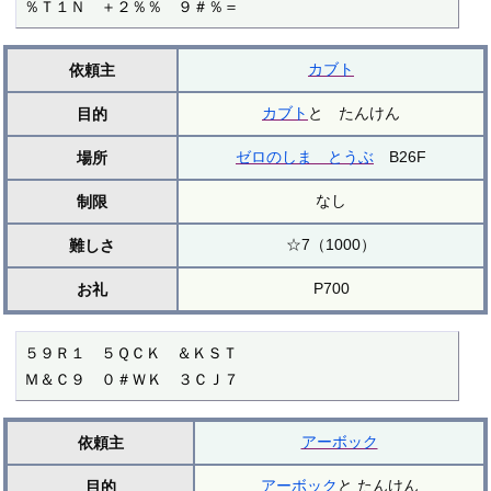
％Ｔ１Ｎ　＋２％％　９＃％＝ 
カブト
依頼主
カブト
と たんけん
目的
ゼロのしま とうぶ
B26F
場所
なし
制限
☆7（1000）
難しさ
P700
お礼
５９Ｒ１　５ＱＣＫ　＆ＫＳＴ

Ｍ＆Ｃ９　０＃ＷＫ　３ＣＪ７
アーボック
依頼主
アーボック
と たんけん
目的