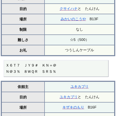
クサイハナ
と たんけん
目的
みかいのこうや
B13F
場所
なし
制限
☆5（500）
難しさ
つうしんケーブル
お礼
Ｘ６Ｔ７　ＪＹ９＃　ＫＮ＝＠

Ｎ＠３％　８ＷＱＲ　ＳＲＳ％
ユキカブリ
依頼主
ユキカブリ
と たんけん
目的
キザキのもり
B16F
場所