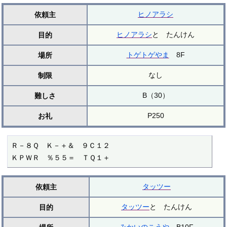
ヒノアラシ
依頼主
ヒノアラシ
と たんけん
目的
トゲトゲやま
8F
場所
なし
制限
B（30）
難しさ
P250
お礼
Ｒ－８Ｑ　Ｋ－＋＆　９Ｃ１２

ＫＰＷＲ　％５５＝　ＴＱ１＋
タッツー
依頼主
タッツー
と たんけん
目的