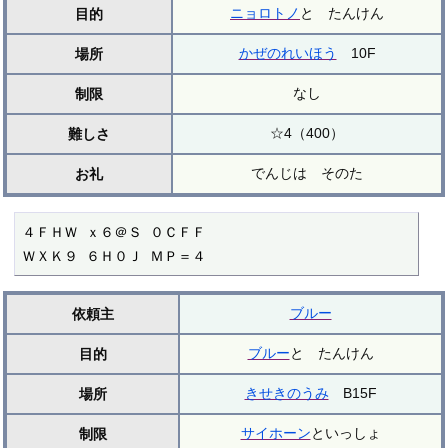
ニョロトノ
と たんけん
目的
かぜのれいほう
10F
場所
なし
制限
☆4（400）
難しさ
でんじは そのた
お礼
４ＦＨＷ ｘ６＠Ｓ ０ＣＦＦ

ＷＸＫ９ ６Ｈ０Ｊ ＭＰ＝４
ブルー
依頼主
ブルー
と たんけん
目的
きせきのうみ
B15F
場所
サイホーン
といっしょ
制限