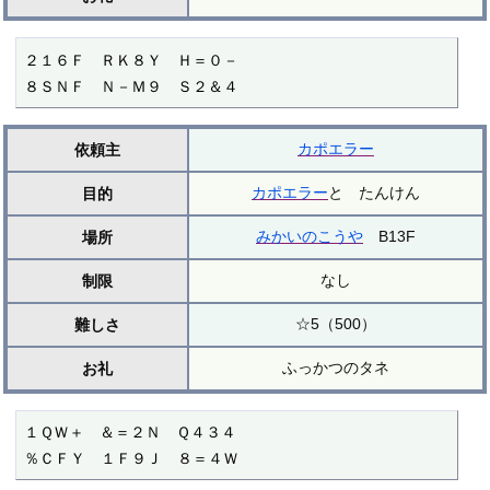
２１６Ｆ　ＲＫ８Ｙ　Ｈ＝０－

８ＳＮＦ　Ｎ－Ｍ９　Ｓ２＆４
カポエラー
依頼主
カポエラー
と たんけん
目的
みかいのこうや
B13F
場所
なし
制限
☆5（500）
難しさ
ふっかつのタネ
お礼
１ＱＷ＋　＆＝２Ｎ　Ｑ４３４

％ＣＦＹ　１Ｆ９Ｊ　８＝４Ｗ