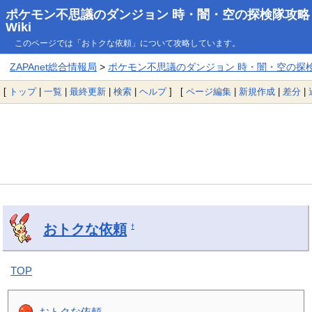
ポケモン不思議のダンジョン 時・闇・空の探検隊攻略
Wiki
このページでは「おトクな依頼」について攻略しています。
ZAPAnet総合情報局
>
ポケモン不思議のダンジョン 時・闇・空の探検隊
[
トップ
|
一覧
|
最終更新
|
検索
|
ヘルプ
] [
ページ編集
|
新規作成
|
差分
|
おトクな依頼
†
TOP
おトクな依頼