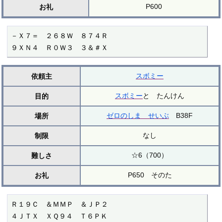
P600
お礼
－Ｘ７＝　２６８Ｗ　８７４Ｒ

９ＸＮ４　Ｒ０Ｗ３　３＆＃Ｘ
スボミー
依頼主
スボミー
と たんけん
目的
ゼロのしま せいぶ
B38F
場所
なし
制限
☆6（700）
難しさ
P650 そのた
お礼
Ｒ１９Ｃ　＆ＭＭＰ　＆ＪＰ２

４ＪＴＸ　ＸＱ９４　Ｔ６ＰＫ