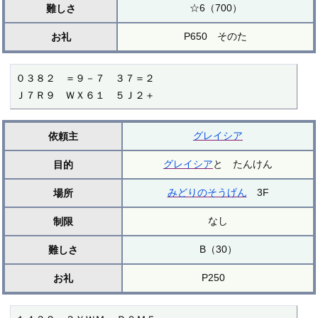
☆6（700）
難しさ
P650 そのた
お礼
０３８２　＝９－７　３７＝２

Ｊ７Ｒ９　ＷＸ６１　５Ｊ２＋
グレイシア
依頼主
グレイシア
と たんけん
目的
みどりのそうげん
3F
場所
なし
制限
B（30）
難しさ
P250
お礼