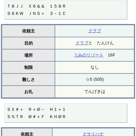
Ｔ８ＪＪ　Ｘ６＆＆　１５８Ｒ

Ｓ６ＫＷ　ＪＮＳ＋　３－１Ｃ
クラブ
依頼主
クラブ
と たんけん
目的
うみのリゾート
16F
場所
なし
制限
☆5 (500)
難しさ
でんげきは
お礼
ＳＸ＃＋　Ｒ＋＠－　Ｈ１＋１

Ｓ％ＴＲ　＠＃＋Ｆ　ＫＨ＠Ｒ
クサイハナ
依頼主