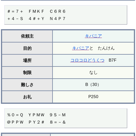
＃＝７＋　ＦＭＫＦ　Ｃ６Ｒ６

＋４－Ｓ　４＃＋Ｙ　Ｎ４Ｐ７
キバニア
依頼主
キバニア
と たんけん
目的
コロコロどうくつ
B7F
場所
なし
制限
B（30）
難しさ
P250
お礼
％０＝Ｑ　ＹＰＭＷ　９Ｓ－Ｍ

＠ＰＰＷ　ＰＹ２＃　８＝－＆