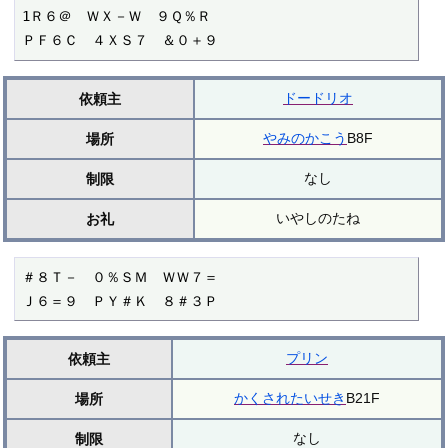
1Ｒ６＠　ＷＸ－Ｗ　９Ｑ％Ｒ

ＰＦ６Ｃ　４ＸＳ７　＆０＋９
ドードリオ
依頼主
やみのかこう
B8F
場所
なし
制限
いやしのたね
お礼
＃８Ｔ－　０％ＳＭ　ＷＷ７＝

Ｊ６＝９　ＰＹ＃Ｋ　８＃３Ｐ
プリン
依頼主
かくされたいせき
B21F
場所
なし
制限