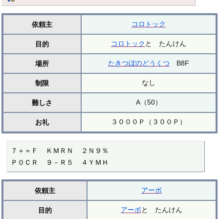
コロトック
依頼主
コロトック
と たんけん
目的
たきつぼのどうくつ
B8F
場所
なし
制限
A（50）
難しさ
３０００Ｐ（３００Ｐ）
お礼
７＋＝Ｆ  ＫＭＲＮ  ２Ｎ９％

Ｐ０ＣＲ  ９－Ｒ５  ４ＹＭＨ
アーボ
依頼主
アーボ
と たんけん
目的