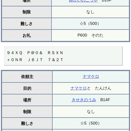
みかいのこうや
B10F
場所
なし
制限
☆5（500）
難しさ
P600 そのた
お礼
９４ＸＱ　Ｐ＠０＆　ＲＳＸＮ

＋０ＮＲ　Ｊ６ＪＴ　７＆２Ｔ
ナマケロ
依頼主
ナマケロ
と たんけん
目的
きせきのうみ
B14F
場所
なし
制限
☆5（500）
難しさ