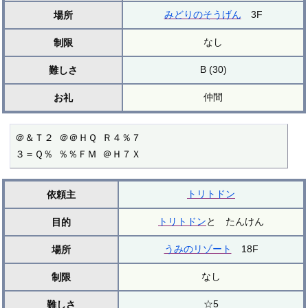
みどりのそうげん
3F
場所
なし
制限
B (30)
難しさ
仲間
お礼
＠＆Ｔ２ ＠＠ＨＱ Ｒ４％７

３＝Ｑ％ ％％ＦＭ ＠Ｈ７Ｘ
トリトドン
依頼主
トリトドン
と たんけん
目的
うみのリゾート
18F
場所
なし
制限
☆5
難しさ