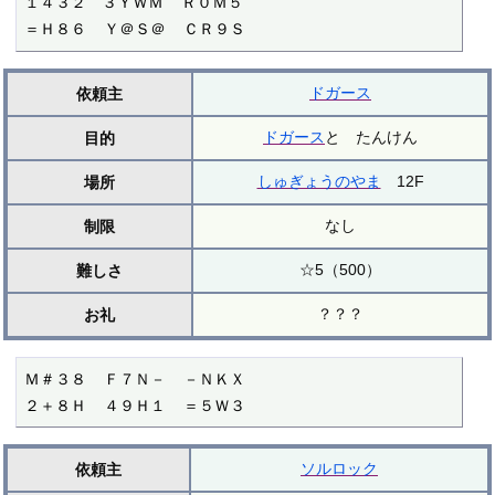
１４３２　３ＹＷＭ  Ｒ０Ｍ５

＝Ｈ８６  Ｙ＠Ｓ＠  ＣＲ９Ｓ
ドガース
依頼主
ドガース
と たんけん
目的
しゅぎょうのやま
12F
場所
なし
制限
☆5（500）
難しさ
？？？
お礼
Ｍ＃３８  Ｆ７Ｎ－  －ＮＫＸ

２＋８Ｈ  ４９Ｈ１  ＝５Ｗ３
ソルロック
依頼主