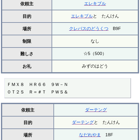
エレキブル
依頼主
エレキブル
と たんけん
目的
クレバスのどうくつ
B9F
場所
なし
制限
☆5（500）
難しさ
みずのはどう
お礼
ＦＭＸ８　ＨＲ６６　９Ｗ－Ｎ

０Ｔ２Ｓ　Ｒ＝＃Ｔ　ＰＷＳ＆
ダーテング
依頼主
ダーテング
と たんけん
目的
なだれやま
18F
場所