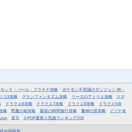
ヤモンド・パール・プラチナ攻略
ポケモン不思議のダンジョン 時・
リコ3攻略
グランファンタズム攻略
リーズのアトリエ攻略
スマ
略
ドラクエ6攻略
ドラクエ7攻略
ドラクエ8攻略
ドラクエ9攻
攻略
悪魔の箱攻略
最後の時間旅行攻略
魔神の笛攻略
イヅナ攻
zon
楽天
J-POP最新人気曲ランキング100
et総合情報局