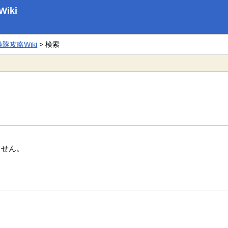
iki
攻略Wiki
> 検索
ません。