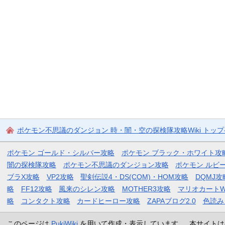
ポケモン不思議のダンジョン 時・闇・空の探検隊攻略Wiki トッ
ポケモン ゴールド・シルバー攻略
ポケモン ブラック・ホワイト攻
闇の探検隊攻略
ポケモン不思議のダンジョン攻略
ポケモン ルビ
ブラX攻略
VP2攻略
聖剣伝説4・DS(COM)・HOM攻略
DQMJ攻
略
FF12攻略
風来のシレン攻略
MOTHER3攻略
マリオカートW
略
コンタクト攻略
カードヒーロー攻略
ZAPAブログ2.0
色読み
このページは
PukiWiki
を用いて作成・表示しています。 本サイトは