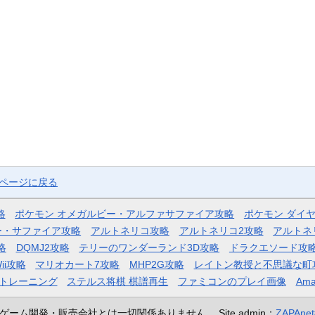
プページに戻る
略
ポケモン オメガルビー・アルファサファイア攻略
ポケモン ダイ
ー・サファイア攻略
アルトネリコ攻略
アルトネリコ2攻略
アルトネ
略
DQMJ2攻略
テリーのワンダーランド3D攻略
ドラクエソード攻
ii攻略
マリオカート7攻略
MHP2G攻略
レイトン教授と不思議な町
トレーニング
ステルス将棋 棋譜再生
ファミコンのプレイ画像
Ama
ゲーム開発・販売会社とは一切関係ありません。
Site admin：
ZAPAn