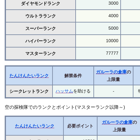
3000
ダイヤモンドランク
4000
ウルトラランク
5000
スーパーランク
10000
ハイパーランク
77777
マスターランク
ガルーラの倉庫
の
たんけんたいランク
解禁条件
上限量
ハッサム
を助ける
-
シークレットランク
空の探検隊でのランクとポイント(マスターランク以降～)
ガルーラの倉庫
の
たんけんたいランク
必要ポイント
上限量