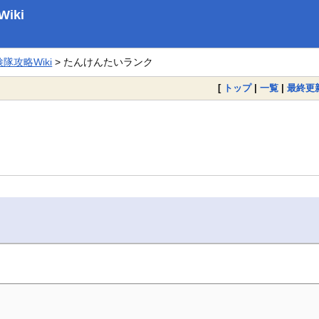
iki
攻略Wiki
> たんけんたいランク
[
トップ
|
一覧
|
最終更