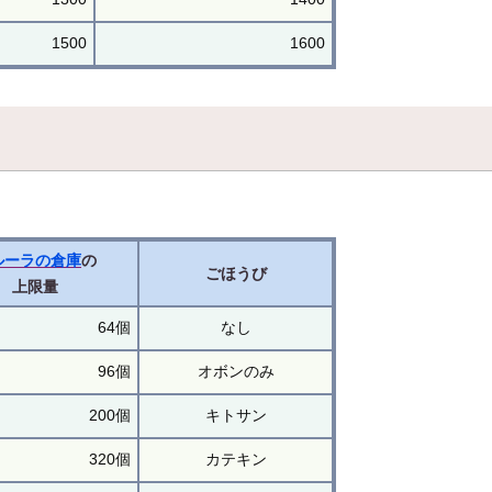
1500
1600
ルーラの倉庫
の
ごほうび
上限量
64個
なし
96個
オボンのみ
200個
キトサン
320個
カテキン