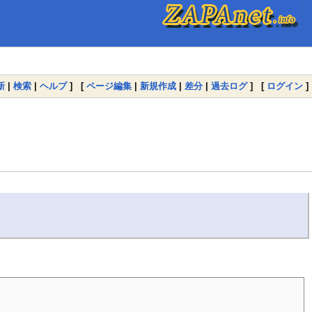
新
|
検索
|
ヘルプ
] [
ページ編集
|
新規作成
|
差分
|
過去ログ
] [
ログイン
]