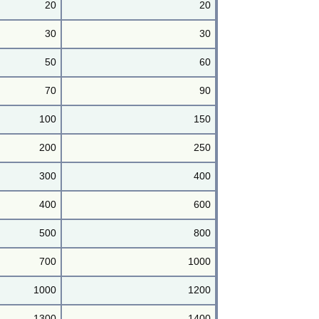
20
20
30
30
50
60
70
90
100
150
200
250
300
400
400
600
500
800
700
1000
1000
1200
1300
1400