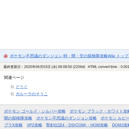
ポケモン不思議のダンジョン 時・闇・空の探検隊攻略Wiki トッ
最終更新日：2020年06月03日 (水) 06:08:00
(2256d)
HTML convert time：0.001
関連ページ
どうぐ
ガルーラのそうこ
ポケモン ゴールド・シルバー攻略
ポケモン ブラック・ホワイト攻
闇の探検隊攻略
ポケモン不思議のダンジョン攻略
ポケモン ルビ
ブラX攻略
VP2攻略
聖剣伝説4・DS(COM)・HOM攻略
DQMJ攻