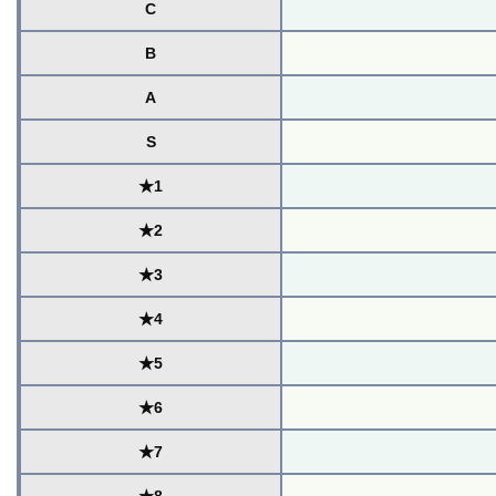
C
B
A
S
★1
★2
★3
★4
★5
★6
★7
★8