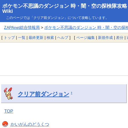
ポケモン不思議のダンジョン 時・闇・空の探検隊攻略
Wiki
このページでは「クリア前ダンジョン」について攻略しています。
ZAPAnet総合情報局
>
ポケモン不思議のダンジョン 時・闇・空の探検隊
[
トップ
|
一覧
|
最終更新
|
検索
|
ヘルプ
] [
ページ編集
|
新規作成
|
差分
|
クリア前ダンジョン
†
TOP
かいがんのどうくつ