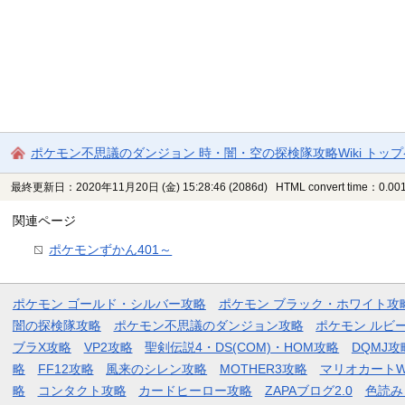
ポケモン不思議のダンジョン 時・闇・空の探検隊攻略Wiki トッ
最終更新日：2020年11月20日 (金) 15:28:46
(2086d)
HTML convert time：0.001
関連ページ
ポケモンずかん401～
ポケモン ゴールド・シルバー攻略
ポケモン ブラック・ホワイト攻
闇の探検隊攻略
ポケモン不思議のダンジョン攻略
ポケモン ルビ
ブラX攻略
VP2攻略
聖剣伝説4・DS(COM)・HOM攻略
DQMJ攻
略
FF12攻略
風来のシレン攻略
MOTHER3攻略
マリオカートW
略
コンタクト攻略
カードヒーロー攻略
ZAPAブログ2.0
色読み