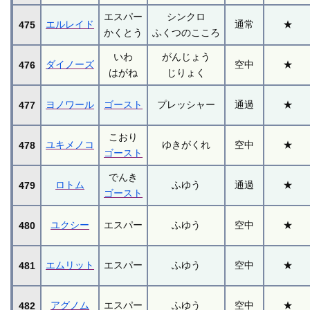
エスパー
シンクロ
エルレイド
通常
★
475
かくとう
ふくつのこころ
いわ
がんじょう
ダイノーズ
空中
★
476
はがね
じりょく
ヨノワール
ゴースト
プレッシャー
通過
★
477
こおり
ユキメノコ
ゆきがくれ
空中
★
478
ゴースト
でんき
ロトム
ふゆう
通過
★
479
ゴースト
ユクシー
エスパー
ふゆう
空中
★
480
エムリット
エスパー
ふゆう
空中
★
481
アグノム
エスパー
ふゆう
空中
★
482