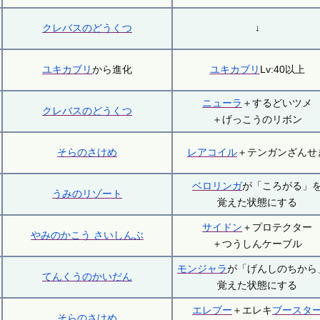
クレバスのどうくつ
↓
ユキカブリ
から進化
ユキカブリ
Lv:40以上
ニューラ
＋するどいツメ
クレバスのどうくつ
＋げっこうのリボン
そらのさけめ
レアコイル
＋テンガンざんせ
ベロリンガ
が「ころがる」
うみのリゾート
覚えた状態にする
サイドン
＋プロテクター
やみのかこう さいしんぶ
＋つうしんケーブル
モンジャラ
が「げんしのちから
てんくうのかいだん
覚えた状態にする
エレブー
＋エレキ
ブースタ
そらのさけめ