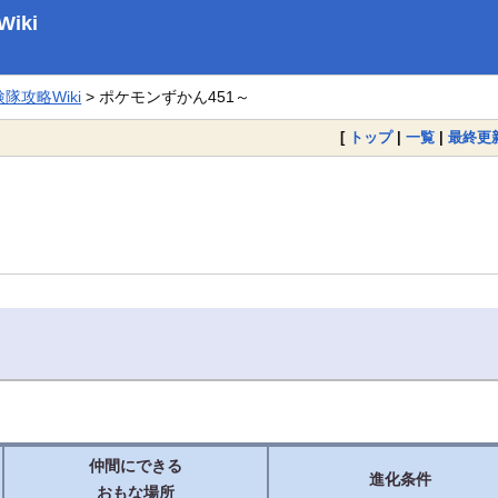
iki
攻略Wiki
> ポケモンずかん451～
[
トップ
|
一覧
|
最終更
仲間にできる
進化条件
おもな場所