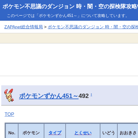
ポケモン不思議のダンジョン 時・闇・空の探検隊攻略W
このページでは「ポケモンずかん451～」について攻略しています。
ZAPAnet総合情報局
>
ポケモン不思議のダンジョン 時・闇・空の探検隊
ポケモンずかん451～
492
†
TOP
No.
ポケモン
タイプ
とくせい
いどう
おおきさ