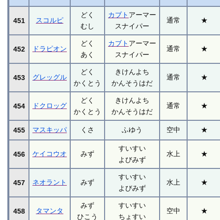
どく
カブト
アーマー
スコルピ
通常
★
451
むし
スナイパー
どく
カブト
アーマー
ドラピオン
通常
★
452
あく
スナイパー
どく
きけんよち
グレッグル
通常
★
453
かくとう
かんそうはだ
どく
きけんよち
ドクロッグ
通常
★
454
かくとう
かんそうはだ
マスキッパ
くさ
ふゆう
空中
★
455
すいすい
ケイコウオ
みず
水上
★
456
よびみず
すいすい
ネオラント
みず
水上
★
457
よびみず
みず
すいすい
タマンタ
空中
★
458
ひこう
ちょすい