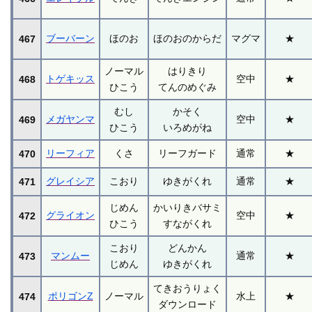
ブーバーン
ほのお
ほのおのからだ
マグマ
★
467
ノーマル
はりきり
トゲキッス
空中
★
468
ひこう
てんのめぐみ
むし
かそく
メガヤンマ
空中
★
469
ひこう
いろめがね
リーフィア
くさ
リーフガード
通常
★
470
グレイシア
こおり
ゆきがくれ
通常
★
471
じめん
かいりきバサミ
グライオン
空中
★
472
ひこう
すながくれ
こおり
どんかん
マンムー
通常
★
473
じめん
ゆきがくれ
てきおうりょく
ポリゴンZ
ノーマル
水上
★
474
ダウンロード