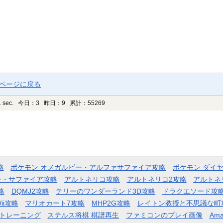
プページに戻る
 sec.
今日：3 昨日：9 累計：55269
略
ポケモン オメガルビー・アルファサファイア攻略
ポケモン ダイ
ー・サファイア攻略
アルトネリコ攻略
アルトネリコ2攻略
アルトネ
略
DQMJ2攻略
テリーのワンダーランド3D攻略
ドラクエソード攻
ii攻略
マリオカート7攻略
MHP2G攻略
レイトン教授と不思議な町
トレーニング
ステルス将棋 棋譜再生
ファミコンのプレイ画像
Ama