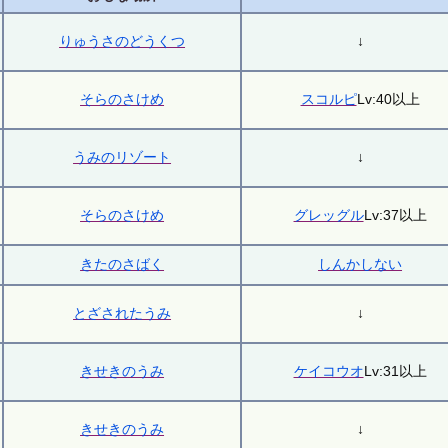
りゅうさのどうくつ
↓
そらのさけめ
スコルピ
Lv:40以上
うみのリゾート
↓
そらのさけめ
グレッグル
Lv:37以上
きたのさばく
しんかしない
とざされたうみ
↓
きせきのうみ
ケイコウオ
Lv:31以上
きせきのうみ
↓