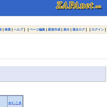
新
|
検索
|
ヘルプ
] [
ページ編集
|
新規作成
|
差分
|
過去ログ
] [
ログイン
]
かしこさ