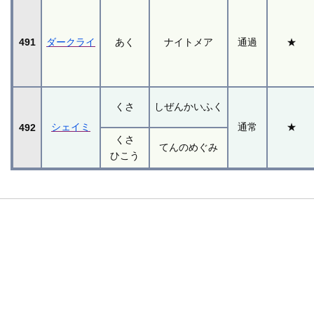
491
ダークライ
あく
ナイトメア
通過
★
くさ
しぜんかいふく
シェイミ
通常
★
492
くさ
てんのめぐみ
ひこう