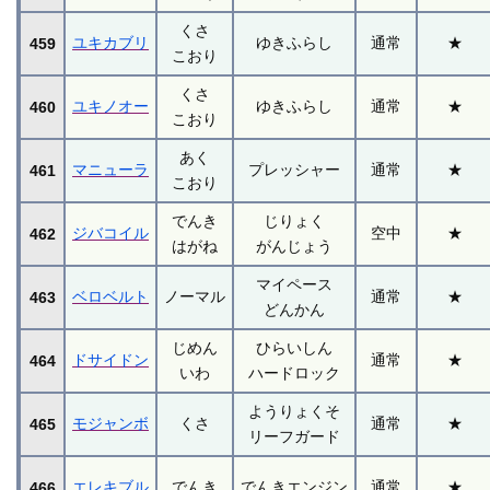
くさ
ユキカブリ
ゆきふらし
通常
★
459
こおり
くさ
ユキノオー
ゆきふらし
通常
★
460
こおり
あく
マニューラ
プレッシャー
通常
★
461
こおり
でんき
じりょく
ジバコイル
空中
★
462
はがね
がんじょう
マイペース
ベロベルト
ノーマル
通常
★
463
どんかん
じめん
ひらいしん
ドサイドン
通常
★
464
いわ
ハードロック
ようりょくそ
モジャンボ
くさ
通常
★
465
リーフガード
エレキブル
でんき
でんきエンジン
通常
★
466