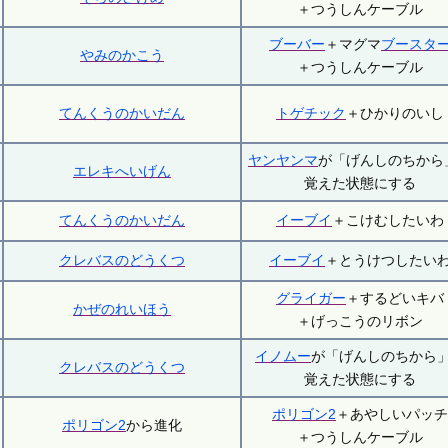
＋つうしんケーブル
ブーバー
＋マグマ
ブースタ
やみのかこう
＋つうしんケーブル
てんくうのかいだん
トゲチック
＋ひかりのいし
ヤンヤンマ
が「げんしのちから
エレキへいげん
覚えた状態にする
てんくうのかいだん
イーブイ
＋こけむしたいわ
クレバスのどうくつ
イーブイ
＋とうけつしたい
グライガー
＋するどいキバ
かぜのれいほう
＋げっこうのリボン
イノムー
が「げんしのちから
クレバスのどうくつ
覚えた状態にする
ポリゴン2
＋あやしいパッ
ポリゴン2
から進化
＋つうしんケーブル