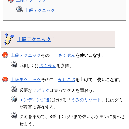
上級テクニック
上級テクニック
†
上級テクニック
その一：
さくせん
を使いこなす。
※詳しくは
さくせん
を参照。
上級テクニック
その二：
かしこさ
を上げて、使いこなす。
必要ない
どうぐ
は売ってグミを買おう。
エンディング後
に行ける「
うみのリゾート
」にはグミ
が豊富に存在する。
グミを集めて、3番目くらいまで強いポケモンに食べさ
せよう。