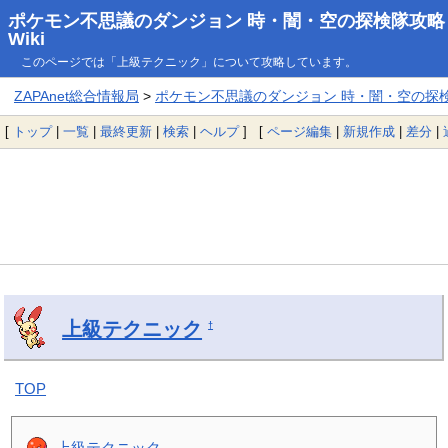
ポケモン不思議のダンジョン 時・闇・空の探検隊攻略
Wiki
このページでは「上級テクニック」について攻略しています。
ZAPAnet総合情報局
>
ポケモン不思議のダンジョン 時・闇・空の探検隊
[
トップ
|
一覧
|
最終更新
|
検索
|
ヘルプ
] [
ページ編集
|
新規作成
|
差分
|
上級テクニック
†
TOP
上級テクニック