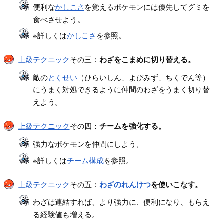
便利な
かしこさ
を覚えるポケモンには優先してグミを
食べさせよう。
※詳しくは
かしこさ
を参照。
上級テクニック
その三：
わざをこまめに切り替える。
敵の
とくせい
（ひらいしん、よびみず、ちくでん等）
にうまく対処できるように仲間のわざをうまく切り替
えよう。
上級テクニック
その四：
チームを強化する。
強力なポケモンを仲間にしよう。
※詳しくは
チーム構成
を参照。
上級テクニック
その五：
わざのれんけつ
を使いこなす。
わざは連結すれば、より強力に、便利になり、もらえ
る経験値も増える。