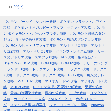
どうぐ
ポケモン ゴールド・シルバー攻略
ポケモン ブラック・ホワイト
攻略
ポケモン オメガルビー・アルファサファイア攻略
ポケモ
ン ダイヤモンド・パール・プラチナ攻略
ポケモン不思議のダン
ジョン 時・闇の探検隊攻略
ポケモン不思議のダンジョン攻略
ポケモン ルビー・サファイア攻略
アルトネリコ攻略
アルトネ
リコ2攻略
アルトネリコ3攻略
グランファンタズム攻略
リー
ズのアトリエ攻略
スマブラX攻略
VP2攻略
聖剣伝説4・
DS(COM)・HOM攻略
DQMJ攻略
DQMJ2攻略
テリーのワンダ
ーランド3D攻略
ドラクエソード攻略
ドラクエ6攻略
ドラクエ
7攻略
ドラクエ8攻略
ドラクエ9攻略
FF12攻略
風来のシレ
ン攻略
MOTHER3攻略
マリオカートWii攻略
マリオカート7攻
略
MHP2G攻略
レイトン教授と不思議な町攻略
悪魔の箱攻
略
最後の時間旅行攻略
魔神の笛攻略
イヅナ攻略
コンタクト
攻略
カードヒーロー攻略
ZAPAブログ2.0
色読みトレーニン
グ
ステルス将棋 棋譜再生
ファミコンのプレイ画像
Amazon
楽天
J-POP最新人気曲ランキング100