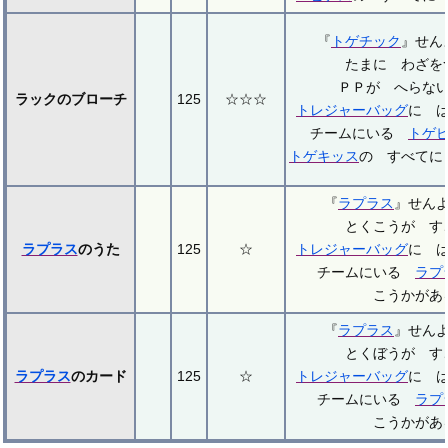
『
トゲチック
』せ
たまに わざを
ＰＰが へらな
ラックのブローチ
125
☆☆☆
トレジャーバッグ
に 
チームにいる
トゲ
トゲキッス
の すべてに
『
ラプラス
』せん
とくこうが す
ラプラス
のうた
125
☆
トレジャーバッグ
に 
チームにいる
ラプ
こうかがあ
『
ラプラス
』せん
とくぼうが す
ラプラス
のカード
125
☆
トレジャーバッグ
に 
チームにいる
ラプ
こうかがあ