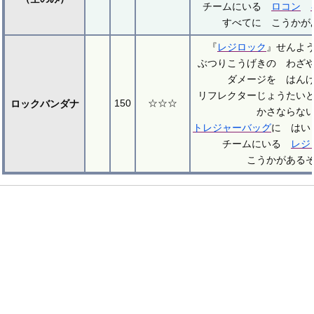
チームにいる
ロコン
すべてに こうかが
『
レジロック
』せんよ
ぶつりこうげきの わざ
ダメージを はん
リフレクターじょうたい
150
☆☆☆
ロックバンダナ
かさならな
トレジャーバッグ
に はい
チームにいる
レジ
こうかがある