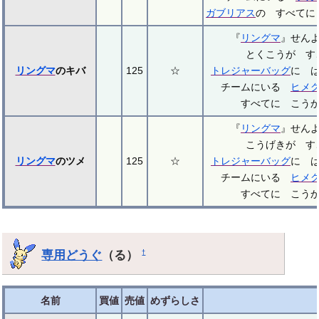
ガブリアス
の すべてに
『
リングマ
』せん
とくこうが す
リングマ
のキバ
125
☆
トレジャーバッグ
に 
チームにいる
ヒメ
すべてに こう
『
リングマ
』せん
こうげきが す
リングマ
のツメ
125
☆
トレジャーバッグ
に 
チームにいる
ヒメ
すべてに こう
専用どうぐ
（る）
†
名前
買値
売値
めずらしさ