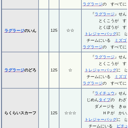
ラグラージ
の すべてに
『
ラグラージ
』せ
とくこうが す
とくぼうが す
125
☆☆
ラグラージ
のいん
トレジャーバッグ
に 
チームにいる
ミズゴ
ラグラージ
の すべてに
『
ラグラージ
』せ
とくこうが す
ラグラージ
のどろ
125
☆
トレジャーバッグ
に 
チームにいる
ミズゴ
ラグラージ
の すべてに
『
ライチュウ
』せ
じめん
タイプ
の わざ
ダメージを きゅ
らくらいスカーフ
125
☆☆☆
ＨＰが かい
トレジャーバッグ
に 
チームにいる
ピチ