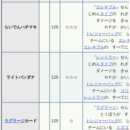
『
エレキブル
』せ
じめん
タイプ
の わざ
ダメージを きゅ
らいでんハチマキ
125
☆☆☆
ＨＰが かい
トレジャーバッグ
に 
チームにいる
エレ
エレキブル
の すべてに
『
レントラー
』せ
じめん
タイプ
の わざ
ダメージを きゅ
ライトバンダナ
125
☆☆☆
ＨＰが かい
トレジャーバッグ
に 
チームにいる
コリ
レントラー
の すべてに
『
ラグラージ
』せ
とくぼうが す
ラグラージ
カード
125
☆
トレジャーバッグ
に 
チームにいる
ミズゴ