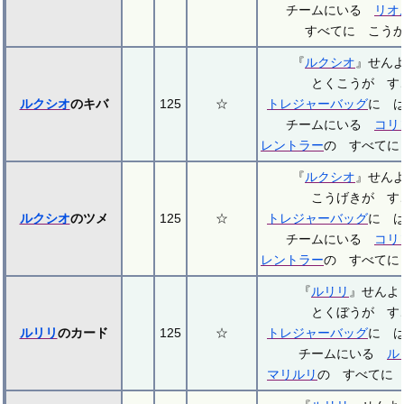
チームにいる
リオ
すべてに こう
『
ルクシオ
』せん
とくこうが す
ルクシオ
のキバ
125
☆
トレジャーバッグ
に 
チームにいる
コリ
レントラー
の すべてに
『
ルクシオ
』せん
こうげきが す
ルクシオ
のツメ
125
☆
トレジャーバッグ
に 
チームにいる
コリ
レントラー
の すべてに
『
ルリリ
』せん
とくぼうが す
ルリリ
のカード
125
☆
トレジャーバッグ
に 
チームにいる
ル
マリルリ
の すべてに