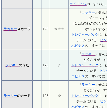
ライチュウ
の すべてに
『
ラッキー
』せん
ダメージを
じぶんのわざのどれか
ラッキー
スカーフ
125
☆☆☆
かいふくする
トレジャーバッグ
に 
チームにいる
ピン
ハピナス
の すべてに
『
ラッキー
』せん
とくこうが す
ラッキー
のうた
125
☆
トレジャーバッグ
に 
チームにいる
ピン
ハピナス
の すべてに
『
ラッキー
』せん
とくぼうが す
ラッキー
のカード
125
☆
トレジャーバッグ
に 
チームにいる
ピン
ハピナス
の すべてに