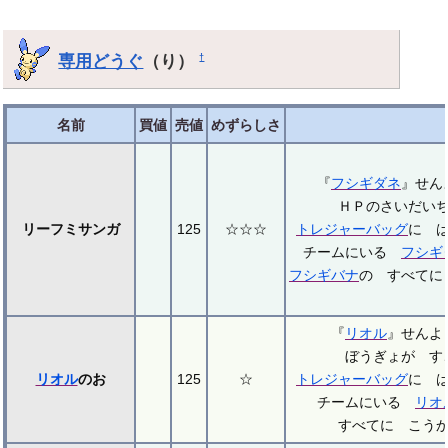
専用どうぐ
（り）
†
名前
買値
売値
めずらしさ
『
フシギダネ
』せ
ＨＰのさいだい
リーフミサンガ
125
☆☆☆
トレジャーバッグ
に 
チームにいる
フシギ
フシギバナ
の すべてに
『
リオル
』せん
ぼうぎょが す
リオル
のお
125
☆
トレジャーバッグ
に 
チームにいる
リオ
すべてに こう