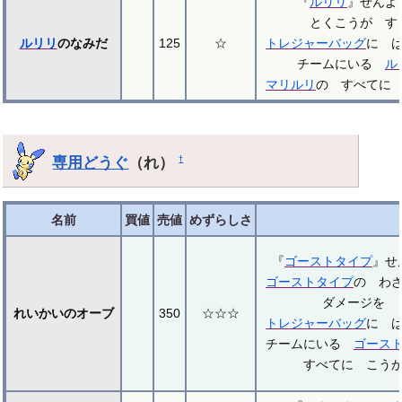
『
ルリリ
』せん
とくこうが す
ルリリ
のなみだ
125
☆
トレジャーバッグ
に 
チームにいる
ル
マリルリ
の すべてに
専用どうぐ
（れ）
†
名前
買値
売値
めずらしさ
『
ゴースト
タイプ
』せ
ゴースト
タイプ
の わ
ダメージを 
れいかいのオーブ
350
☆☆☆
トレジャーバッグ
に 
チームにいる
ゴース
すべてに こう