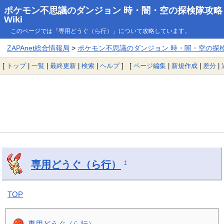
ポケモン不思議のダンジョン 時・闇・空の探検隊攻略
Wiki
このページでは「専用どうぐ（ら行）」について攻略しています。
ZAPAnet総合情報局
>
ポケモン不思議のダンジョン 時・闇・空の探検隊
[
トップ
|
一覧
|
最終更新
|
検索
|
ヘルプ
] [
ページ編集
|
新規作成
|
差分
|
専用どうぐ（ら行）
†
TOP
専用どうぐ（ら行）