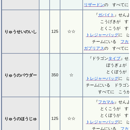
リザードン
の すべてに
『
ガバイト
』せん
こうげきが す
とくこうが す
125
☆☆
りゅうせいのいし
トレジャーバッグ
に 
チームにいる
フカ
ガブリアス
の すべてに
『ドラゴン
タイプ
』せ
ぼうぎょが
とくぼうが
350
☆
りゅうのパウダー
トレジャーバッグ
に 
チームにいる ドラゴ
すべてに こう
『
フカマル
』せん
とくこうが す
とくぼうが す
125
☆☆
りゅうのほうじゅ
トレジャーバッグ
に 
チームにいる
フカ