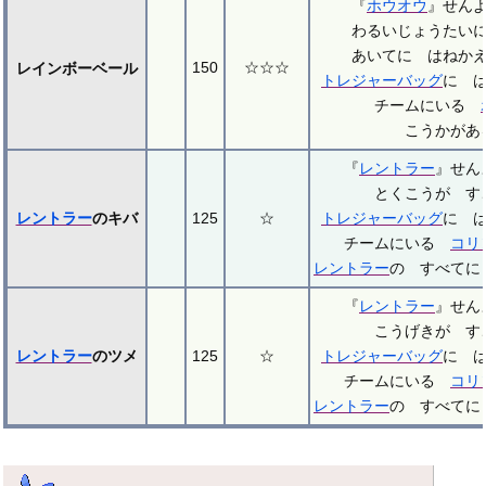
『
ホウオウ
』せん
わるいじょうたい
あいてに はねか
150
☆☆☆
レインボーベール
トレジャーバッグ
に 
チームにいる
こうかがあ
『
レントラー
』せ
とくこうが す
レントラー
のキバ
125
☆
トレジャーバッグ
に 
チームにいる
コリ
レントラー
の すべてに
『
レントラー
』せ
こうげきが す
レントラー
のツメ
125
☆
トレジャーバッグ
に 
チームにいる
コリ
レントラー
の すべてに