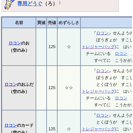
専用どうぐ
（ろ）
†
名前
買値
売値
めずらしさ
『
ロコン
』せんよう
ぼうぎょが すこ
ロコン
のお
125
☆
トレジャーバッグ
に はい
（空のみ）
チームにいる
ロコン
すべてに こうかが
『
ロコン
』せんよう
ぼうぎょが すこ
ロコン
のおふだ
とくぼうが すこ
125
☆☆
トレジャーバッグ
に はい
（空のみ）
チームにいる
ロコン
すべてに こうかが
『
ロコン
』せんよう
とくぼうが すこ
ロコン
のカード
125
☆
トレジャーバッグ
に はい
（空のみ）